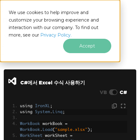
We use cookies to help improve and
customize your browsing experience and
interaction with our company. To find out
for
more, see our
Privacy Policy.
.NET
Accept
푸터 콘텐츠로 바로가기
C#에서 Excel 수식 사용하기
VB
C#
using 
IronXL
;
using 
System
.
Linq
;
WorkBook
 workBook 
=
WorkBook
.
Load
(
"sample.xlsx"
);
WorkSheet
 workSheet 
=