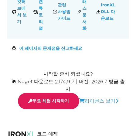
깃허
련
래
관련
IronXL
브에
튜
스
사용법
DLL 다
서 보
토
문
가이드
운로드
기
리
서
얼
화
이 페이지의 문제점을 신고하세요
시작할 준비 되셨나요?
Nuget 다운로드 2,174,917
|
버전: 2026.7 방금 출
시
라이선스 보기
무료 체험 시작하기
코드 예제