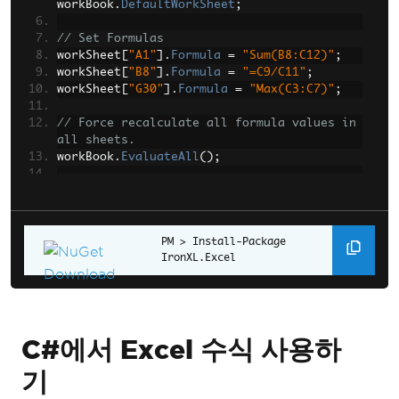
workBook
.
DefaultWorkSheet
;
// Set Formulas
workSheet
[
"A1"
].
Formula
=
"Sum(B8:C12)"
;
workSheet
[
"B8"
].
Formula
=
"=C9/C11"
;
workSheet
[
"G30"
].
Formula
=
"Max(C3:C7)"
;
// Force recalculate all formula values in 
all sheets.
workBook
.
EvaluateAll
();
// Get the formula's calculated value.  
e.g. "52"
var
 formulaValue 
=
workSheet
[
"G30"
].
First
Install-Package 
().
FormattedCellValu
IronXL.Excel
e
;
// Get the formula as a string. e.g. 
"Max(C3:C7)"
string
 formulaString 
=
C#에서 Excel 수식 사용하
workSheet
[
"G30"
].
Formula
;
기
// Save changes with updated formulas and 
calculated values.