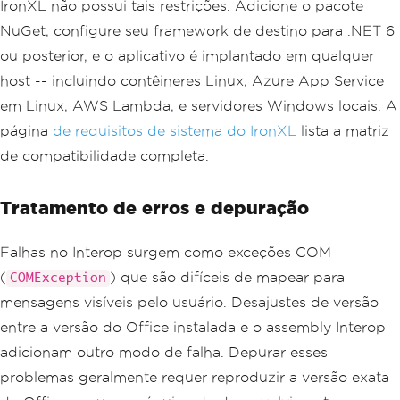
IronXL não possui tais restrições. Adicione o pacote
Value
=
(
double
)
item
.
TotalSales
;
NuGet, configure seu framework de destino para .NET 6
    summarySheet
[
$
"C{item.RowIndex}"
].
Value
=
 item
.
RegionCount
;
ou posterior, e o aplicativo é implantado em qualquer
}
host -- incluindo contêineres Linux, Azure App Service
// Apply currency format to the sales 
em Linux, AWS Lambda, e servidores Windows locais. A
column
página
de requisitos de sistema do IronXL
lista a matriz
summarySheet
[
"B:B"
].
FormatString
=
"$#,##0.00"
;
de compatibilidade completa.
// Bold the header row
summarySheet
[
"A1:C1"
].
Style
.
Font
.
Bold
Tratamento de erros e depuração
=
true
;
Falhas no Interop surgem como exceções COM
// Save -- no COM cleanup needed
workbook
.
SaveAs
(
@"C:\output\analysis_i
(
) que são difíceis de mapear para
COMException
ronxl.xlsx"
);
mensagens visíveis pelo usuário. Desajustes de versão
entre a versão do Office instalada e o assembly Interop
adicionam outro modo de falha. Depurar esses
problemas geralmente requer reproduzir a versão exata