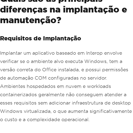
Product
=
group
.
Key
,
diferenças na implantação e
TotalSales
=
group
.
Sum
(
r 
=>
Co
nvert
.
ToDecimal
(
r
[
"Sales"
])),
manutenção?
RegionCount
=
group
.
Select
(
r 
=
>
 r
.
Field
<string>
(
"Region"
)).
Distinct
().
Count
(),
RowIndex
=
 idx 
+
2
Requisitos de Implantação
})
.
OrderByDescending
(
x 
=>
 x
.
TotalSal
Implantar um aplicativo baseado em Interop envolve
es
);
verificar se o ambiente alvo executa Windows, tem a
// Write the summary sheet
versão correta do Office instalada, e possui permissões
WorkSheet
 summarySheet 
=
 workbook
.
Crea
teWorkSheet
(
"Summary"
);
de automação COM configuradas no servidor.
summarySheet
[
"A1"
].
Value
=
"Product"
;
Ambientes hospedados em nuvem e workloads
summarySheet
[
"B1"
].
Value
=
"Total Sale
s"
;
containerizados geralmente não conseguem atender a
summarySheet
[
"C1"
].
Value
=
"Regions"
;
esses requisitos sem adicionar infraestrutura de desktop
foreach
(
var
 item 
in
 summary
)
Windows virtualizada, o que aumenta significativamente
{
o custo e a complexidade operacional.
    summarySheet
[
$
"A{item.RowIndex}"
].
Value
=
 item
.
Product
;
    summarySheet
[
$
"B{item.RowIndex}"
].