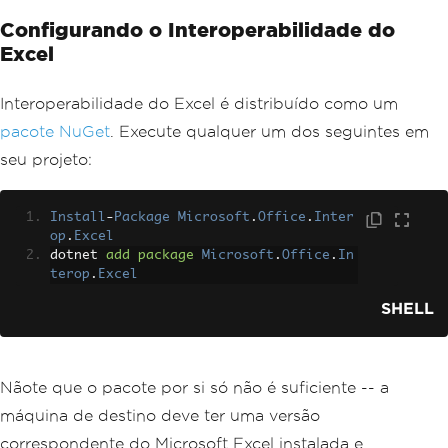
Configurando o Interoperabilidade do
Excel
Interoperabilidade do Excel é distribuído como um
pacote NuGet
. Execute qualquer um dos seguintes em
seu projeto:
Install
-
Package
Microsoft
.
Office
.
Inter
op
.
Excel
dotnet 
add
package
Microsoft
.
Office
.
In
terop
.
Excel
SHELL
Nãote que o pacote por si só não é suficiente -- a
máquina de destino deve ter uma versão
correspondente do Microsoft Excel instalada e