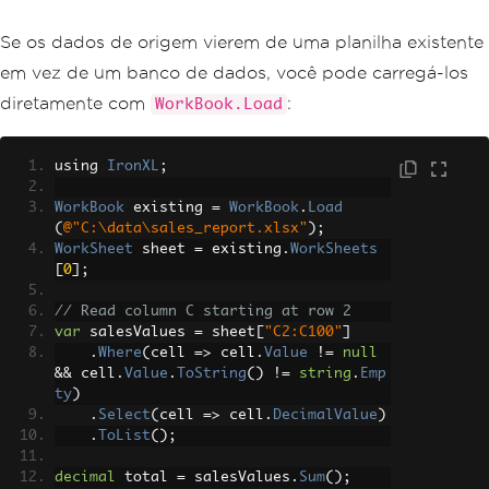
Se os dados de origem vierem de uma planilha existente
em vez de um banco de dados, você pode carregá-los
diretamente com
:
WorkBook.Load
using 
IronXL
;
WorkBook
 existing 
=
WorkBook
.
Load
(
@"C:\data\sales_report.xlsx"
);
WorkSheet
 sheet 
=
 existing
.
WorkSheets
[
0
];
// Read column C starting at row 2
var
 salesValues 
=
 sheet
[
"C2:C100"
]
.
Where
(
cell 
=>
 cell
.
Value
!=
null
&&
 cell
.
Value
.
ToString
()
!=
string
.
Emp
ty
)
.
Select
(
cell 
=>
 cell
.
DecimalValue
)
.
ToList
();
decimal
 total 
=
 salesValues
.
Sum
();