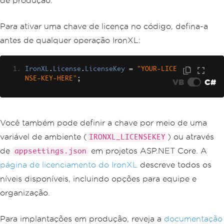
de produção.
Para ativar uma chave de licença no código, defina-a
antes de qualquer operação IronXL:
IronXL
.
License
.
LicenseKey
=
"YOUR-LICE
NSE-KEY-HERE"
;
VB
C#
Você também pode definir a chave por meio de uma
variável de ambiente (
) ou através
IRONXL_LICENSEKEY
de
em projetos ASP.NET Core. A
appsettings.json
página de licenciamento do IronXL
descreve todos os
níveis disponíveis, incluindo opções para equipe e
organização.
Para implantações em produção, reveja a
documentação