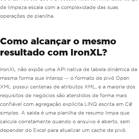
{
"Tablet"
,
"West"
,
750
},
de limpeza escala com a complexidade das suas
{
"Monitor"
,
"Nãorth"
,
400
},
{
"Monitor"
,
"South"
,
500
},
operações de planilha.
{
"Keyboard"
,
"East"
,
300
},
};
for
(
int
 i 
=
0
;
 i 
<
 rows
.
GetLength
(
0
);
Como alcançar o mesmo
i
++)
{
resultado com IronXL?
    dataSheet
.
Cells
[
i 
+
2
,
1
]
=
 rows
[
i
,
0
];
    dataSheet
.
Cells
[
i 
+
2
,
2
]
=
 rows
[
i
,
1
];
IronXL não expõe uma API nativa de tabela dinâmica da
    dataSheet
.
Cells
[
i 
+
2
,
3
]
=
 rows
mesma forma que Interop -- o formato de pivô Open
[
i
,
2
];
}
XML possui centenas de atributos XML, e a maioria dos
requisitos de negócios são atendidos de forma mais
// Build pivot cache from source range
Excel
.
Range
 dataRange 
=
 dataSheet
.
Rang
confiável com agregação explícita LINQ escrita em C#
e
[
"A1:C10"
];
simples. A saída é uma planilha de resumo limpa que
Excel
.
PivotCache
 pivotCache 
=
 workboo
calcula corretamente quando o arquivo é aberto, sem
k
.
PivotCaches
().
Create
(
Excel
.
XlPivotTableSourceType
.
xlDat
depender do Excel para atualizar um cache de pivô.
abase
,
 dataRange
);