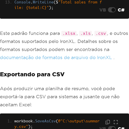
Console
.
WriteLine
(
$
"Total sales from f
ile: {total:C}"
);
VB
C#
Este padrão funciona para
,
,
, e outros
.xlsx
.xls
.csv
formatos suportados pelo IronXL. Detalhes sobre os
formatos suportados podem ser encontrados na
documentação de formatos de arquivo do IronXL
.
Exportando para CSV
Após produzir uma planilha de resumo, você pode
exportá-la para CSV para sistemas a jusante que não
aceitam Excel:
workbook
.
SaveAsCsv
(
@"C:\output\summar
y.csv"
);
VB
C#