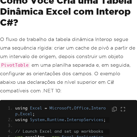
Como Você Cria uma Tabela
Dinâmica Excel com Interop
C#?
O fluxo de trabalho da tabela dinâmica Interop segue
uma sequência rígida: criar um cache de pivô a partir de
um intervalo de origem, depois construir um objeto
em uma planilha separada e, em seguida,
PivotTable
configurar as orientações dos campos. O exemplo
abaixo usa declarações de nível superior em C#
compatíveis com .NET 10:
using 
Excel
=
Microsoft
.
Office
.
Intero
p
.
Excel
;
using 
System
.
Runtime
.
InteropServices
;
// Launch Excel and set up workbooks