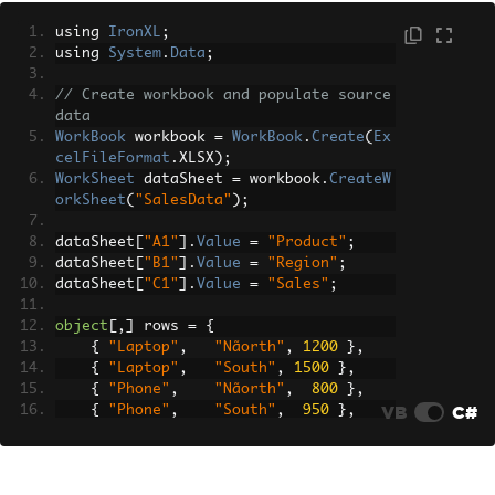
// Create the PivotTable on the pivot 
using 
IronXL
;
sheet
using 
System
.
Data
;
Excel
.
PivotTables
 pivotTables 
=
(
Exce
l
.
PivotTables
)
pivotSheet
.
PivotTables
// Create workbook and populate source 
();
data
Excel
.
PivotTable
 pivotTable 
=
 pivotTab
WorkBook
 workbook 
=
WorkBook
.
Create
(
Ex
les
.
Add
(
celFileFormat
.
XLSX
);
    pivotCache
,
 pivotSheet
.
Range
[
"A
WorkSheet
 dataSheet 
=
 workbook
.
CreateW
3"
],
"SalesPivot"
);
orkSheet
(
"SalesData"
);
// Assign field orientations
dataSheet
[
"A1"
].
Value
=
"Product"
;
((
Excel
.
PivotField
)
pivotTable
.
PivotFie
dataSheet
[
"B1"
].
Value
=
"Region"
;
lds
(
"Product"
)).
Orientation
=
dataSheet
[
"C1"
].
Value
=
"Sales"
;
Excel
.
XlPivotFieldOrientation
.
xlRo
wField
;
object
[,]
 rows 
=
{
((
Excel
.
PivotField
)
pivotTable
.
PivotFie
{
"Laptop"
,
"Nãorth"
,
1200
},
lds
(
"Region"
)).
Orientation
=
{
"Laptop"
,
"South"
,
1500
},
Excel
.
XlPivotFieldOrientation
.
xlCo
{
"Phone"
,
"Nãorth"
,
800
},
lumnField
;
VB
C#
{
"Phone"
,
"South"
,
950
},
((
Excel
.
PivotField
)
pivotTable
.
PivotFie
{
"Tablet"
,
"East"
,
600
},
lds
(
"Sales"
)).
Orientation
=
{
"Tablet"
,
"West"
,
750
},
Excel
.
XlPivotFieldOrientation
.
xlDa
{
"Monitor"
,
"Nãorth"
,
400
},
taField
;
{
"Monitor"
,
"South"
,
500
},