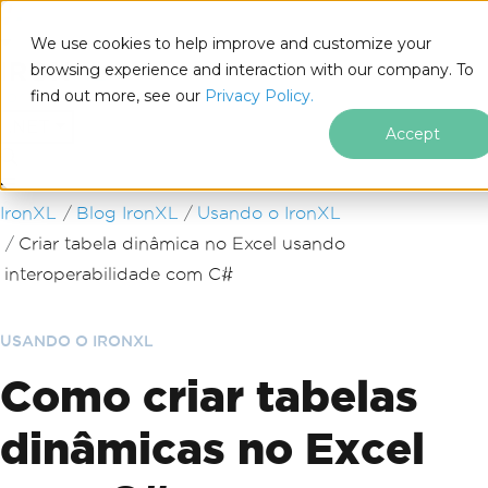
We use cookies to help improve and customize your
browsing experience and interaction with our company. To
find out more, see our
Privacy Policy.
for
.NET
Accept
Ir para o conteúdo do rodapé
IronXL
Blog IronXL
Usando o IronXL
Criar tabela dinâmica no Excel usando
interoperabilidade com C#
USANDO O IRONXL
Como criar tabelas
dinâmicas no Excel