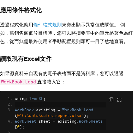
應用條件格式化
透過程式化應用
條件格式規則
來突出顯示異常值或閾值。 例
如，當銷售額低於目標時，您可以將摘要表中的單元格著色為紅
色，從而無需最終使用者手動配置規則即可一目了然地查看。
讀取現有Excel文件
如果源資料來自現有的電子表格而不是資料庫，您可以透過
直接載入它：
WorkBook.Load
using 
IronXL
;
WorkBook
 existing 
=
WorkBook
.
Load
(
@"C:\data\sales_report.xlsx"
);
WorkSheet
 sheet 
=
 existing
.
WorkSheets
[
0
];