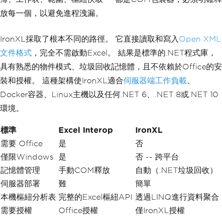
放每一個，以避免進程洩漏。
IronXL採取了根本不同的路徑。 它直接讀取和寫入
Open XML
文件格式
，完全不需啟動Excel。 結果是標準的.NET程式庫，
具有熟悉的物件模式、垃圾回收記憶體，且不依賴於Office的安
裝和授權。 這種架構使IronXL適合
伺服器端工作負載
、
Docker容器、Linux主機以及任何.NET 6、.NET 8或.NET 10
環境。
標準
Excel Interop
IronXL
需要 Office
是
否
僅限Windows
是
否 -- 跨平台
記憶體管理
手動COM釋放
自動（.NET垃圾回收）
伺服器部署
難
簡單
本機樞紐分析表
完整的Excel樞紐API
透過LINQ進行資料聚合
需要授權
Office授權
僅IronXL授權