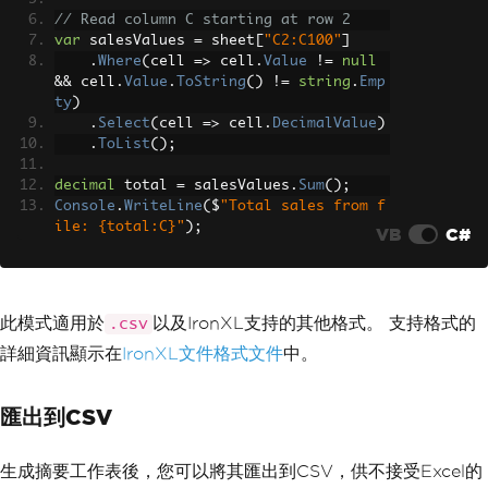
// Read column C starting at row 2
var
 salesValues 
=
 sheet
[
"C2:C100"
]
.
Where
(
cell 
=>
 cell
.
Value
!=
null
&&
 cell
.
Value
.
ToString
()
!=
string
.
Emp
ty
)
.
Select
(
cell 
=>
 cell
.
DecimalValue
)
.
ToList
();
decimal
 total 
=
 salesValues
.
Sum
();
Console
.
WriteLine
(
$
"Total sales from f
ile: {total:C}"
);
VB
C#
此模式適用於
以及IronXL支持的其他格式。 支持格式的
.csv
詳細資訊顯示在
IronXL文件格式文件
中。
匯出到CSV
生成摘要工作表後，您可以將其匯出到CSV，供不接受Excel的