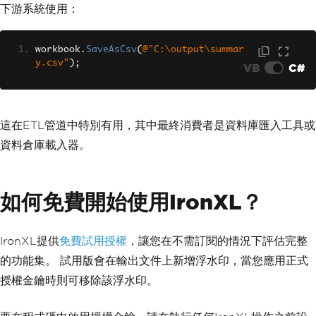
下游系統使用：
workbook
.
SaveAsCsv
(
@"C:\output\summar
y.csv"
);
VB
C#
這在ETL管道中特別有用，其中最終消費者是資料庫匯入工具或
資料倉庫載入器。
如何免費開始使用IronXL？
IronXL提供
免費試用授權
，讓您在不需訂閱的情況下評估完整
的功能集。 試用版會在輸出文件上新增浮水印，當您應用正式
授權金鑰時則可移除該浮水印。