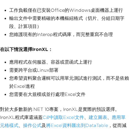
工作負載僅在已安裝Office的Windows桌面機器上運行
輸出文件中需要精確的本機樞紐格式（切片、分組日期字
段、計算項目）
您維護現有的Interop程式碼庫，而完整重寫不合理
在以下情況選擇IronXL：
應用程式在伺服器、容器或雲函式上運行
需要跨平台或Linux部署
您希望資料聚合邏輯可以用單元測試進行測試，而不是依賴
於Excel進程
您需要在大規模或並行處理Excel文件
對於大多數新的.NET 10專案，IronXL是實際的預設選擇。
IronXL程式庫還涵蓋
C#中讀取Excel文件
、
建立圖表
、
應用單
元格樣式
、
操作公式
及
將Excel資料匯出到DataTable
，從而減