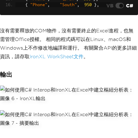
3"
],
"SalesPivot"
);
VB
C#
{
"Phone"
,
"South"
,
950
},
{
"Tablet"
,
"East"
,
600
},
// Assign field orientations
{
"Tablet"
,
"West"
,
750
},
((
Excel
.
PivotField
)
pivotTable
.
PivotFie
{
"Monitor"
,
"否rth"
,
400
},
lds
(
"Product"
)).
Orientation
=
{
"Monitor"
,
"South"
,
500
},
沒有需要釋放的COM物件，沒有需要終止的Excel進程，也無
Excel
.
XlPivotFieldOrientation
.
xlRo
{
"Keyboard"
,
"East"
,
300
},
wField
;
需管理Office授權。 相同的程式碼可以在Linux、macOS和
};
((
Excel
.
PivotField
)
pivotTable
.
PivotFie
for
(
int
 i 
=
0
;
 i 
<
 rows
.
GetLength
(
0
);
Windows上不作修改地編譯和運行。 有關聚合API的更多詳細
lds
(
"Region"
)).
Orientation
=
i
++)
資訊，請存取
Excel
IronXL WorkSheet文件
.
XlPivotFieldOrientation
。
.
xlCo
{
lumnField
;
    dataSheet
[
$
"A{i + 2}"
].
Value
=
 row
((
Excel
.
PivotField
)
pivotTable
.
PivotFie
s
[
i
,
0
];
輸出
lds
(
"Sales"
)).
Orientation
=
    dataSheet
[
$
"B{i + 2}"
].
Value
=
 row
Excel
.
XlPivotFieldOrientation
.
xlDa
s
[
i
,
1
];
taField
;
    dataSheet
[
$
"C{i + 2}"
].
Value
=
 row
s
[
i
,
2
];
// Enable grand totals
}
pivotTable
.
RowGrand
=
true
;
pivotTable
.
ColumnGrand
=
true
;
// Aggregate data with LINQ -- equival
ent to a pivot table row/column/value 
// Save and close
layout
workbook
.
SaveAs
(
@"C:\output\pivot_inte
DataTable
 table 
=
 dataSheet
[
"A1:C10"
].
rop.xlsx"
);
ToDataTable
(
true
);
workbook
.
Close
(
false
);