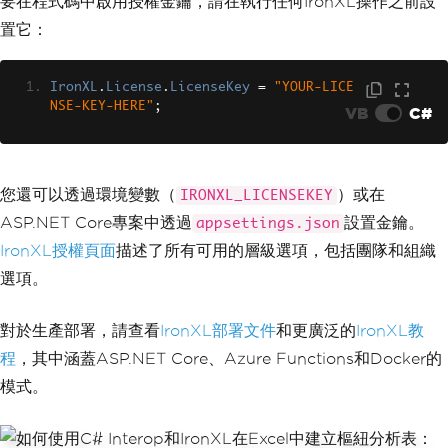
要在程式碼中啟用授權金鑰，請在執行任何IronXL操作之前設
置它：
IronXL
.
License
.
LicenseKey
=
"YOUR-LICE
NSE-KEY-HERE"
;
VB
C#
您還可以透過環境變數（
）或在
IRONXL_LICENSEKEY
ASP.NET Core專案中透過
設置金鑰。
appsettings.json
IronXL授權頁面
描述了所有可用的層級選項，包括團隊和組織
選項。
對於生產部署，請查看
IronXL部署文件
和更廣泛的
IronXL教
程
，其中涵蓋ASP.NET Core、Azure Functions和Docker的
模式。