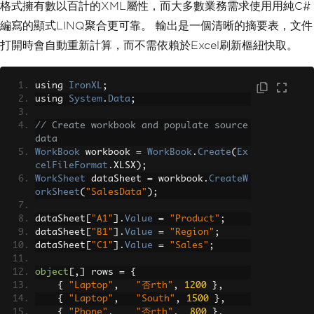
    dataSheet
.
Cells
[
i 
+
2
,
1
]
=
 rows
格式擁有數以百計的XML屬性，而大多數業務需求使用用純C#
[
i
,
0
];
編寫的顯式LINQ聚合更可靠。 輸出是一個清晰的摘要表，文件
    dataSheet
.
Cells
[
i 
+
2
,
2
]
=
 rows
[
i
,
1
];
打開時會自動重新計算，而不需依賴於Excel刷新樞紐快取。
    dataSheet
.
Cells
[
i 
+
2
,
3
]
=
 rows
[
i
,
2
];
}
using 
IronXL
;
using 
System
.
Data
;
// Build pivot cache from source range
Excel
.
Range
 dataRange 
=
 dataSheet
.
Rang
// Create workbook and populate source 
e
[
"A1:C10"
];
data
Excel
.
PivotCache
 pivotCache 
=
 workboo
WorkBook
 workbook 
=
WorkBook
.
Create
(
Ex
k
.
PivotCaches
().
Create
(
celFileFormat
.
XLSX
);
Excel
.
XlPivotTableSourceType
.
xlDat
WorkSheet
 dataSheet 
=
 workbook
.
CreateW
abase
,
 dataRange
);
orkSheet
(
"SalesData"
);
// Create the PivotTable on the pivot 
dataSheet
[
"A1"
].
Value
=
"Product"
;
sheet
dataSheet
[
"B1"
].
Value
=
"Region"
;
Excel
.
PivotTables
 pivotTables 
=
(
Exce
dataSheet
[
"C1"
].
Value
=
"Sales"
;
l
.
PivotTables
)
pivotSheet
.
PivotTables
();
object
[,]
 rows 
=
{
Excel
.
PivotTable
 pivotTable 
=
 pivotTab
{
"Laptop"
,
"否rth"
,
1200
},
les
.
Add
(
{
"Laptop"
,
"South"
,
1500
},
    pivotCache
,
 pivotSheet
.
Range
[
"A
{
"Phone"
,
"否rth"
,
800
},