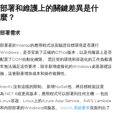
var
 summary 
=
 table
.
AsEnumerable
()
excelApp
.
Quit
();
部署和維護上的關鍵差異是什
.
GroupBy
(
row 
=>
 row
.
Field
<string>
(
"Product"
))
// Release every COM object -- skippin
麼？
.
Select
((
group
,
 idx
)
=>
new
g any of these causes Excel to stay in 
{
memory
Product
=
group
.
Key
,
Marshal
.
ReleaseComObject
(
pivotTable
);
TotalSales
=
group
.
Sum
(
r 
=>
Co
部署需求
Marshal
.
ReleaseComObject
(
pivotTables
);
nvert
.
ToDecimal
(
r
[
"Sales"
])),
Marshal
.
ReleaseComObject
(
pivotCache
);
RegionCount
=
group
.
Select
(
r 
=
Marshal
.
ReleaseComObject
(
dataRange
);
>
 r
.
Field
<string>
(
"Region"
)).
Distinct
部署基於Interop的應用程式涉及驗證目標環境是否運行
Marshal
.
ReleaseComObject
(
pivotSheet
);
().
Count
(),
Windows，是否安裝了正確的Office版本，以及伺服器上是否
Marshal
.
ReleaseComObject
(
dataSheet
);
RowIndex
=
 idx 
+
2
Marshal
.
ReleaseComObject
(
workbook
);
配置了COM自動化權限。 雲託管的環境和容器化的工作負載通
})
Marshal
.
ReleaseComObject
(
excelApp
);
.
OrderByDescending
(
x 
=>
 x
.
TotalSal
常無法滿足這些要求，除非新增虛擬化的Windows桌面基礎設
es
);
施，這會顯著增加成本和操作複雜性。
// Write the summary sheet
WorkSheet
 summarySheet 
=
 workbook
.
Crea
IronXL沒有這樣的限制。 新增NuGet包，將目標框架設置
teWorkSheet
(
"Summary"
);
summarySheet
[
"A1"
].
Value
=
"Product"
;
為.NET 6或更高版本，應用程式可以部署到任何主機 -- 包括
summarySheet
[
"B1"
].
Value
=
"Total Sale
Linux容器、Linux上的Azure App Service、AWS Lambda
s"
;
summarySheet
[
"C1"
].
Value
=
"Regions"
;
和內部部署的Windows伺服器。
IronXL系統要求
頁面列出了