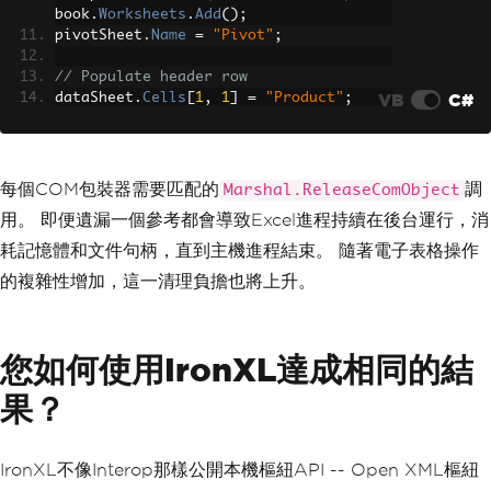
book
.
Worksheets
.
Add
();
pivotSheet
.
Name
=
"Pivot"
;
// Populate header row
VB
C#
dataSheet
.
Cells
[
1
,
1
]
=
"Product"
;
dataSheet
.
Cells
[
1
,
2
]
=
"Region"
;
dataSheet
.
Cells
[
1
,
3
]
=
"Sales"
;
// Add sample data rows
每個COM包裝器需要匹配的
調
Marshal.ReleaseComObject
object
[,]
 rows 
=
{
用。 即便遺漏一個參考都會導致Excel進程持續在後台運行，消
{
"Laptop"
,
"否rth"
,
1200
},
{
"Laptop"
,
"South"
,
1500
},
耗記憶體和文件句柄，直到主機進程結束。 隨著電子表格操作
{
"Phone"
,
"否rth"
,
800
},
的複雜性增加，這一清理負擔也將上升。
{
"Phone"
,
"South"
,
950
},
{
"Tablet"
,
"East"
,
600
},
{
"Tablet"
,
"West"
,
750
},
{
"Monitor"
,
"否rth"
,
400
},
您如何使用IronXL達成相同的結
{
"Monitor"
,
"South"
,
500
},
{
"Keyboard"
,
"East"
,
300
},
果？
};
for
(
int
 i 
=
0
;
 i 
<
 rows
.
GetLength
(
0
);
i
++)
IronXL不像Interop那樣公開本機樞紐API -- Open XML樞紐
{