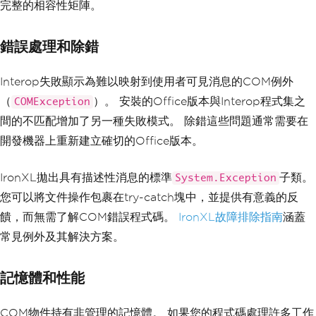
完整的相容性矩陣。
foreach
(
var
 item 
in
 summary
)
{
    summarySheet
[
$
"A{item.RowIndex}"
].
錯誤處理和除錯
Value
=
 item
.
Product
;
    summarySheet
[
$
"B{item.RowIndex}"
].
Value
=
(
double
)
item
.
TotalSales
;
Interop失敗顯示為難以映射到使用者可見消息的COM例外
    summarySheet
[
$
"C{item.RowIndex}"
].
（
）。 安裝的Office版本與Interop程式集之
COMException
Value
=
 item
.
RegionCount
;
}
間的不匹配增加了另一種失敗模式。 除錯這些問題通常需要在
開發機器上重新建立確切的Office版本。
// Apply currency format to the sales 
column
summarySheet
[
"B:B"
].
FormatString
=
IronXL拋出具有描述性消息的標準
子類。
System.Exception
"$#,##0.00"
;
您可以將文件操作包裹在try-catch塊中，並提供有意義的反
// Bold the header row
饋，而無需了解COM錯誤程式碼。
IronXL故障排除指南
涵蓋
summarySheet
[
"A1:C1"
].
Style
.
Font
.
Bold
常見例外及其解決方案。
=
true
;
// Save -- no COM cleanup needed
記憶體和性能
workbook
.
SaveAs
(
@"C:\output\analysis_i
ronxl.xlsx"
);
COM物件持有非管理的記憶體。 如果您的程式碼處理許多工作