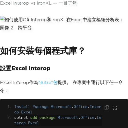
Excel Interop vs IronXL -- 一目了然
如何安裝每個程式庫？
設置Excel Interop
Excel Interop作為
NuGet包
提供。 在專案中運行以下任一命
令：
Install
-
Package
Microsoft
.
Office
.
Inter
op
.
Excel
dotnet 
add
package
Microsoft
.
Office
.
In
terop
.
Excel