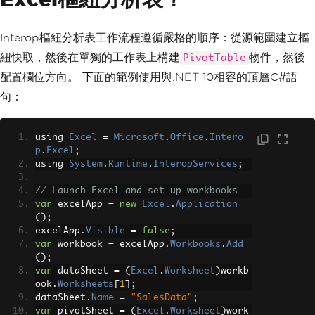
Interop樞紐分析表工作流程遵循嚴格的順序：從源範圍建立樞
紐快取，然後在單獨的工作表上構建
物件，然後
PivotTable
配置欄位方向。 下面的範例使用與.NET 10相容的頂層C#語
句：
using 
Excel
=
Microsoft
.
Office
.
Intero
p
.
Excel
;
using 
System
.
Runtime
.
InteropServices
;
// Launch Excel and set up workbooks
var
 excelApp 
=
new
Excel
.
Application
();
excelApp
.
Visible
=
false
;
var
 workbook 
=
 excelApp
.
Workbooks
.
Add
();
var
 dataSheet 
=
(
Excel
.
Worksheet
)
workb
ook
.
Worksheets
[
1
];
dataSheet
.
Name
=
"SalesData"
;
var
 pivotSheet 
=
(
Excel
.
Worksheet
)
work