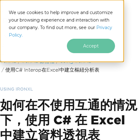
We use cookies to help improve and customize
your browsing experience and interaction with
our company. To find out more, see our
Privacy
for
Policy.
.NET
Accept
跳至頁尾內容
IronXL
IronXL 部落格
using IronXL
使用C# Interop在Excel中建立樞紐分析表
USING IRONXL
如何在不使用互通的情況
下，使用 C# 在 Excel
中建立資料透視表