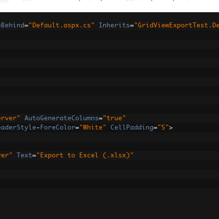
eBehind
=
"Default.aspx.cs"
Inherits
=
"GridViewExportTest.D
erver"
AutoGenerateColumns
=
"true"
eaderStyle
-
ForeColor
=
"White"
CellPadding
=
"5"
>
ver"
Text
=
"Export to Excel (.xlsx)"