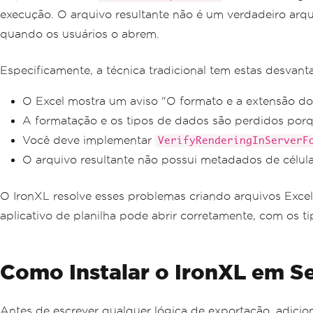
execução. O arquivo resultante não é um verdadeiro ar
quando os usuários o abrem.
Especificamente, a técnica tradicional tem estas desvant
O Excel mostra um aviso "O formato e a extensão d
A formatação e os tipos de dados são perdidos po
Você deve implementar
VerifyRenderingInServerF
O arquivo resultante não possui metadados de célul
O IronXL resolve esses problemas criando arquivos Exce
aplicativo de planilha pode abrir corretamente, com os 
Como Instalar o IronXL em S
Antes de escrever qualquer lógica de exportação, adici