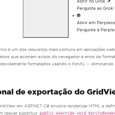
Abrir no Grok
Pergunte ao Grok 
Abrir em Perplexi
Pergunte à Perplex
íno é um dos requisitos mais comuns em aplicações web
alsos que acionam avisos do navegador e erros de format
devidamente formatados usando o IronXL -- eliminando 
onal de exportação do GridV
 GridView em ASP.NET C# envolve renderizar HTML e defi
m requer substituir
public override void VerifyRende