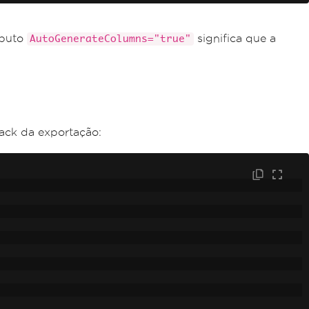
ibuto
significa que a
AutoGenerateColumns="true"
ack da exportação: