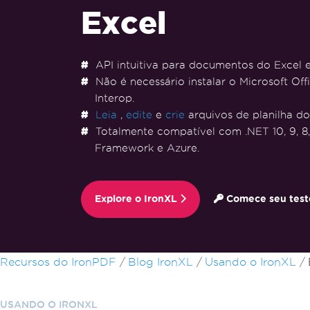
Excel
API intuitiva para documentos do Excel
Não é necessário instalar o Microsoft Off
Interop.
Leia
,
edite
e
crie
arquivos de planilha do
Totalmente compatível com .NET 10, 9, 8, 7
Framework e Azure.
Explore o IronXL
Comece seu teste
Ir para o conteúdo do rodapé
Recursos do IronPDF
Blog IronXL
Usando o IronXL
USANDO O IRONXL