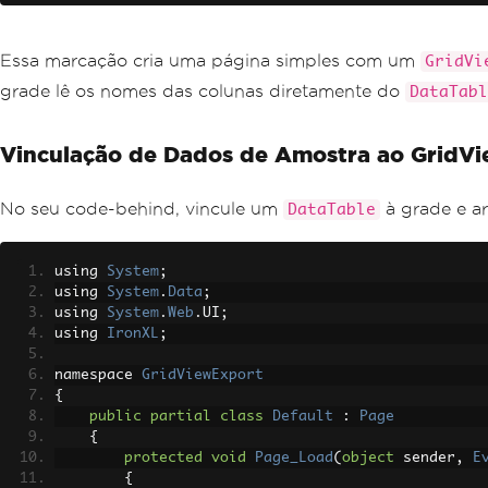
Essa marcação cria uma página simples com um
GridVi
grade lê os nomes das colunas diretamente do
DataTabl
Vinculação de Dados de Amostra ao GridV
No seu code-behind, vincule um
à grade e 
DataTable
using 
System
;
using 
System
.
Data
;
using 
System
.
Web
.
UI
;
using 
IronXL
;
namespace 
GridViewExport
{
public
partial
class
Default
:
Page
{
protected
void
Page_Load
(
object
 sender
,
E
{