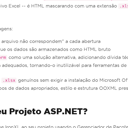
quivo Excel -- é HTML mascarando com uma extensão
.xl
agens:
o arquivo não correspondem" a cada abertura
rque os dados são armazenados como HTML bruto
como uma solução alternativa, adicionando dívida téc
orm
a adequados, tornando-o inutilizável para ferramentas d
l
genuínos sem exigir a instalação do Microsoft O
.xlsx
tipos de dados apropriados, estilo e estrutura OOXML pre
eu Projeto ASP.NET?
one IronXL ao seu projeto usando o Gerenciador de Paco