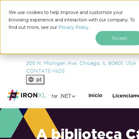
IRON
SOFTWARE
We use cookies to help improve and customize your
PRODUTOS
browsing experience and interaction with our company. To
find out more, see our
EMPRESA
Privacy Policy.
SOLUÇÕES
Accept
RECURSOS
SOBRE NÓS
205 N. Michigan Ave. Chicago, IL 60601, USA
CONTATE-NOS
pt
Início
.NET
Licenciam
for
A biblioteca C