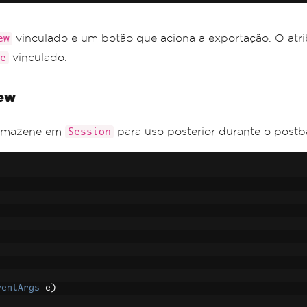
vinculado e um botão que aciona a exportação. O atr
ew
vinculado.
e
iew
armazene em
para uso posterior durante o postb
Session
ventArgs
 e
)