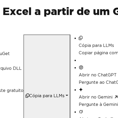
// Calculate aggregate values su
decimal
 sum 
=
 workSheet
[
"A2:A10"
 Excel a partir de um
// Linq compatible
decimal
 max 
=
 workSheet
[
"A2:A10"
Cópia para LLMs
Copiar página co
uGet
rquivo DLL
Abrir no ChatGPT
Pergunte ao ChatG
te gratuito
Cópia para LLMs
Abrir no Gemini
Pergunte à Gemini