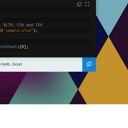
, XLTX, CSV and TSV
d
(
"sample.xlsx"
);
orkSheets
[
0
];
DefaultWorkSheet
;
IronXL.Excel
converted value
IntValue
;
gantly.
A2:A10"
])
has value '{1}'"
,
 cell
.
AddressString
,
 ce