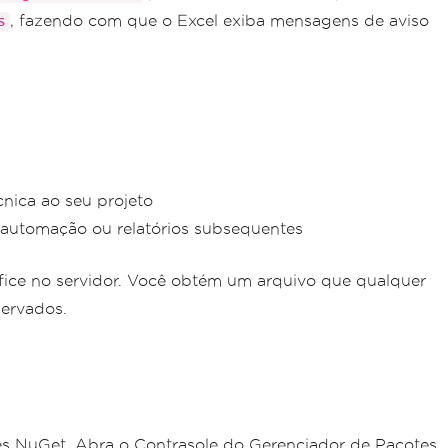
, fazendo com que o Excel exiba mensagens de aviso
s
nica ao seu projeto
e automação ou relatórios subsequentes
ffice no servidor. Você obtém um arquivo que qualquer
servados.
tes NuGet. Abra o Contrasole do Gerenciador de Pacotes