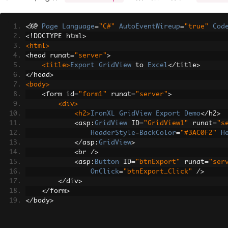
<%@
Page
Language
=
"C#"
AutoEventWireup
=
"true"
Cod
<!
DOCTYPE html
>
<html>
<
head runat
=
"server"
>
<title>
Export
GridView
 to 
Excel
</
title
>
</
head
>
<body>
<
form id
=
"form1"
 runat
=
"server"
>
<div>
<h2>
IronXL
GridView
Export
Demo
</
h2
>
<
asp
:
GridView
 ID
=
"GridView1"
 runat
=
"s
HeaderStyle
-
BackColor
=
"#3AC0F2"
H
</
asp
:
GridView
>
<
br 
/>
<
asp
:
Button
 ID
=
"btnExport"
 runat
=
"ser
OnClick
=
"btnExport_Click"
/>
</
div
>
</
form
>
</
body
>
</
html
>