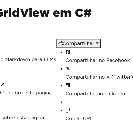
ch as Min, Max and Sum
].
Sum
();
 GridView em C#
].
Max
(
c 
=>
 c
.
DecimalValue
);
Compartilhar
mo Markdown para LLMs
Compartilhar no Facebook
Compartilhar no X (Twitter)
PT sobre esta página.
Compartilhe no LinkedIn
 sobre esta página.
Copiar URL