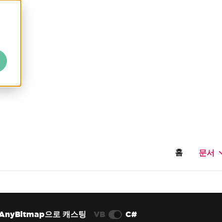
홈
문서
AnyBitmap으로 캐스팅
VB
C#