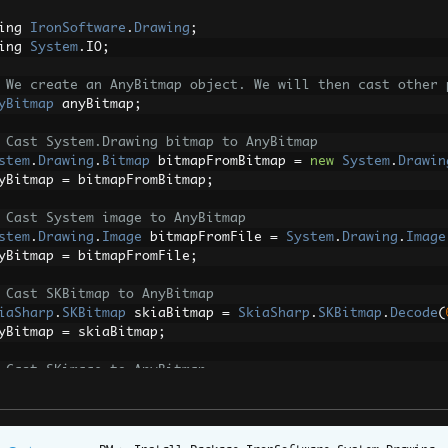
ing 
IronSoftware
.
Drawing
;
ing 
System
.
IO
;
 We create an AnyBitmap object. We will then cast other 
yBitmap
 anyBitmap
;
 Cast System.Drawing bitmap to AnyBitmap
stem
.
Drawing
.
Bitmap
 bitmapFromBitmap 
=
new
System
.
Drawin
yBitmap 
=
 bitmapFromBitmap
;
 Cast System image to AnyBitmap
stem
.
Drawing
.
Image
 bitmapFromFile 
=
System
.
Drawing
.
Image
yBitmap 
=
 bitmapFromFile
;
 Cast SKBitmap to AnyBitmap
iaSharp
.
SKBitmap
 skiaBitmap 
=
SkiaSharp
.
SKBitmap
.
Decode
(
yBitmap 
=
 skiaBitmap
;
 Cast SKimage to AnyBitmap
iaSharp
.
SKImage
 skiaImage 
=
SkiaSharp
.
SKImage
.
FromBitmap
yBitmap 
=
 skiaImage
;
 Cast SixLabors Image to AnyBitmap