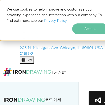
IRON
SOFTWARE
We use cookies to help improve and customize your
제품
browsing experience and interaction with our company. To
find out more, see our
기업
Privacy Policy.
솔루션
Accept
리소스
회사 소개
205 N. Michigan Ave. Chicago, IL 60601, USA
문의하기
ko
푸터 콘텐츠로 바로가기
코드 예제