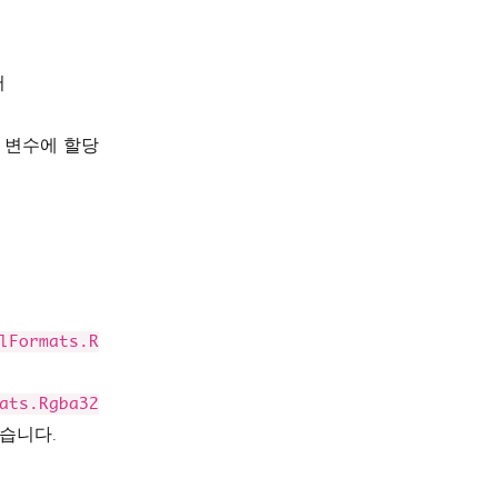
서
 변수에 할당
lFormats.R
ats.Rgba32
습니다.