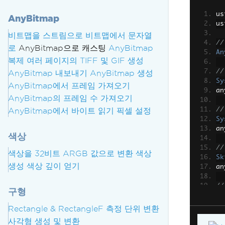
us
AnyBitmap
us
비트맵을 스트림으로
비트맵에서 문자열
//
로
AnyBitmap으로 캐스팅
AnyBitmap
An
복제
여러 페이지의 TIFF 및 GIF 생성
//
AnyBitmap 내보내기
AnyBitmap 생성
Sy
AnyBitmap에서 프레임 가져오기
an
AnyBitmap의 프레임 수 가져오기
AnyBitmap에서 바이트 읽기
픽셀 설정
//
Sy
an
색상
//
색상을 32비트 ARGB 값으로 변환
색상
Sk
생성
색상 깊이 얻기
an
//
구형
Sk
an
Rectangle & RectangleF
측정 단위 변환
사각형 생성 및 변환
//