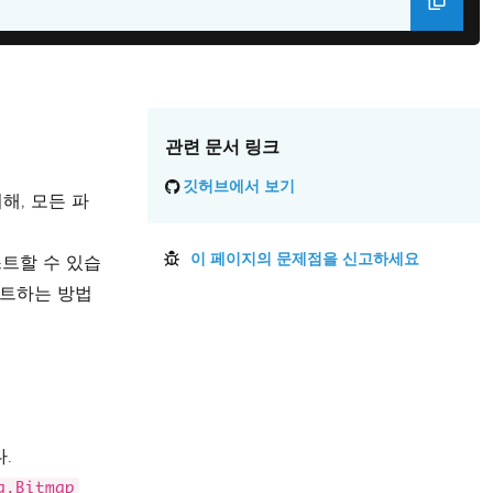
ts
.
Rgba32
>
 imgSharp 
=
Formats
.
Rgba32
>(
@"FILE_PATH"
);
관련 문서 링크
m.PlatformImage.FromStream(new 
깃허브에서 보기
해, 모든 파
이 페이지의 문제점을 신고하세요
트할 수 있습
트하는 방법
.
g.Bitmap