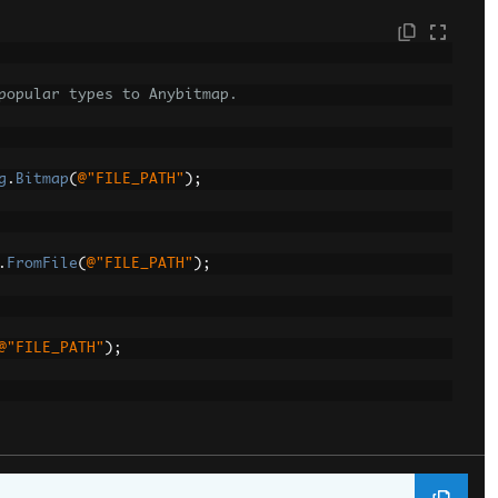
popular types to Anybitmap.
g
.
Bitmap
(
@"FILE_PATH"
);
.
FromFile
(
@"FILE_PATH"
);
@"FILE_PATH"
);
(
SkiaSharp
.
SKBitmap
.
Decode
(
@"FILE_PATH"
));