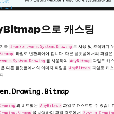
Install-Package IronSoftware.System.Drawing
xLabors
.
ImageSharp
.
Image
<
SixLabors
.
ImageSharp
.
PixelForma
xLabors
.
ImageSharp
.
Image
.
Load
<
SixLabors
.
ImageSharp
.
Pixel
yBitmap 
=
 imgSharp
;
 Cast Maui image to AnyBitmap (not for NET 4.7.2):
yBitmap으로 캐스팅
te
[]
 imageAsBytes 
=
File
.
ReadAllBytes
(
@"FILE_PATH"
);
 var mauiPlatformImage = Microsoft.Maui.Graphics.Platfor
moryStream(imageAsBytes));
미지를
로 사용 및 조작하기 위
IronSoftware.System.Drawing
파일로 변환되어야 합니다. 다른 플랫폼에서의 파일은
Bitmap
를 사용하여
파일로 캐스
tware.System.Drawing
AnyBitmap
음은 다른 플랫폼에서의 이미지 파일을
파일로 캐스
AnyBitmap
다.
em.Drawing.Bitmap
의 비트맵은
파일로 캐스트할 수 있습니다
Drawing
AnyBitmap
을 사용하여 파일 경로에서
Drawing.Bitmap
System.Drawin