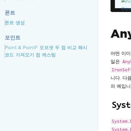
Si
Si
폰트
an
폰트 생성
//
An
by
포인트
//
Me
Point & PointF
오프셋
두 점 비교
해시
어떤 이
코드 가져오기
점 캐스팅
일은
Any
IronSof
니다. 다
의 예입니
Syst
System.
System.