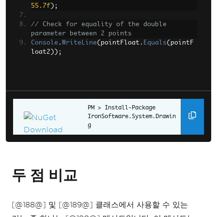
55.7f
);
// Check for equality of the double 
parameter between 2 points
Console
.
WriteLine
(
pointFloat
.
Equals
(
pointF
loat2
));
Install-Package 
IronSoftware.System.Drawin
g
두 점 비교
[@188@] 및 [@189@] 클래스에서 사용할 수 있는