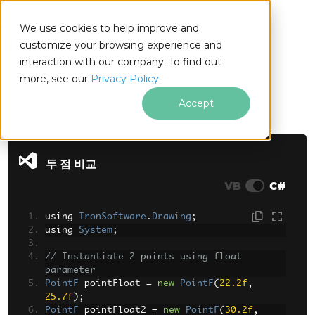
We use cookies to help improve and
customize your browsing experience and
interaction with our company. To find out
for
more, see our
Privacy Policy.
.NET
Accept
푸터 콘텐츠로 바로가기
두 점 비교
VB
C#
using 
IronSoftware
.
Drawing
;
using 
System
;
// Instantiate 2 points using float 
parameter
PointF
 pointFloat 
=
new
PointF
(
22.2f
,
25.7f
);
PointF
 pointFloat2 
=
new
PointF
(
30.2f
,