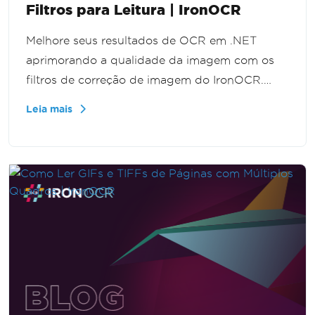
Filtros para Leitura | IronOCR
Melhore seus resultados de OCR em .NET
aprimorando a qualidade da imagem com os
filtros de correção de imagem do IronOCR.
Este tutorial em vídeo demonstra como reduzir
Leia mais
o ruído e aprimorar imagens, garantindo
reconhecimento de texto mais claro e preciso.
Perfeito para desenvolvedores enfrentando
desafios com imagens de baixa qualidade em
projetos de OCR.