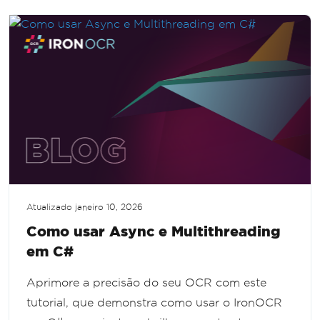
refinar imagens e aumentar a precisão do
reconhecimento.
Atualizado
janeiro 10, 2026
Como usar Async e Multithreading
em C#
Aprimore a precisão do seu OCR com este
tutorial, que demonstra como usar o IronOCR