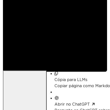
Como usar o
Tesseract OCR for
.NET no Windows
Kannapat Udonpant
Atualizado:
abril 21, 2026
Cópia para LLMs
Copiar página como Markd
Abrir no ChatGPT