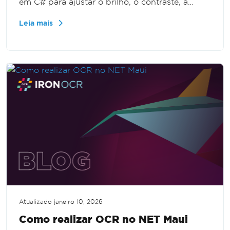
em C# para ajustar o brilho, o contraste, a
gama e o equilíbrio de cores da imagem. Ao
Leia mais
otimizar as cores da imagem antes da
digitalização, você pode obter resultados de
OCR mais precisos, garantindo que suas
tarefas de reconhecimento de texto sejam
executadas da melhor maneira possível.
Atualizado
janeiro 10, 2026
Como realizar OCR no NET Maui