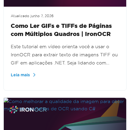
Atualizado
junho 7, 2026
Como Ler GIFs e TIFFs de Páginas
com Múltiplos Quadros | IronOCR
Este tutorial em vídeo orienta você a usar o
IronOCR para extrair texto de imagens TIFF ou
GIF em aplicações .NET. Seja lidando com
gráficos de quadro único ou múltiplo, você
Leia mais
aprenderá passo a passo como implementar
efetivamente o IronOCR, aprimorando a
capacidade da sua aplicação de lidar com
extração de texto de vários formatos de
imagem.