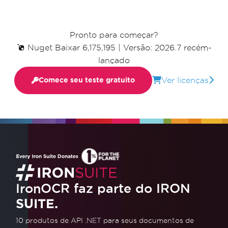
Pronto para começar?
Nuget Baixar 6,175,195
|
Versão: 2026.7 recém-
lançado
Ver licenças
Comece seu teste gratuito
IronOCR faz parte do IRON
SUITE.
10 produtos de API .NET
para seus documentos de