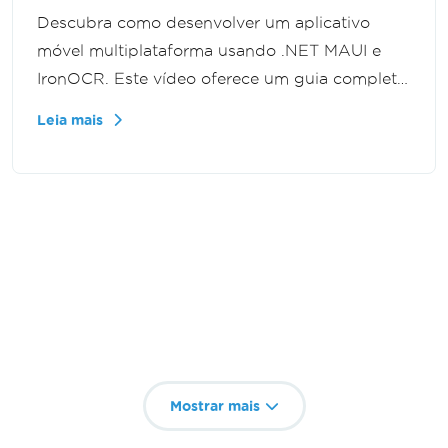
Descubra como desenvolver um aplicativo
móvel multiplataforma usando .NET MAUI e
IronOCR. Este vídeo oferece um guia completo
para integrar o IronOCR ao seu projeto,
Leia mais
permitindo recursos eficientes de
reconhecimento óptico de caracteres em
dispositivos móveis.
Mostrar mais