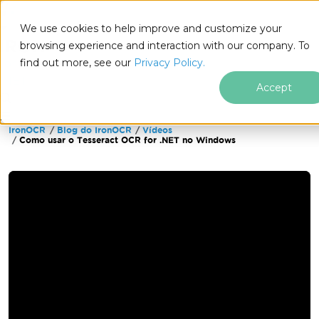
We use cookies to help improve and customize your
browsing experience and interaction with our company. To
find out more, see our
Privacy Policy.
for
.NET
Accept
IronOCR
Blog do IronOCR
Vídeos
Ir para o conteúdo do rodapé
Como usar o Tesseract OCR for .NET no Windows