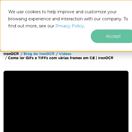
We use cookies to help improve and customize your
browsing experience and interaction with our company. To
find out more, see our
Privacy Policy.
for
.NET
Accept
IronOCR
Blog do IronOCR
Vídeos
Ir para o conteúdo do rodapé
Como ler GIFs e TIFFs com várias frames em C# | IronOCR