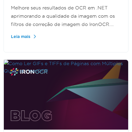
Melhore seus resultados de OCR em .NET
aprimorando a qualidade da imagem com os
filtros de correção de imagem do IronOCR.
Este tutorial em vídeo demonstra como reduzir
Leia mais
o ruído e aprimorar imagens, garantindo
reconhecimento de texto mais claro e preciso.
Perfeito para desenvolvedores enfrentando
desafios com imagens de baixa qualidade em
projetos de OCR.