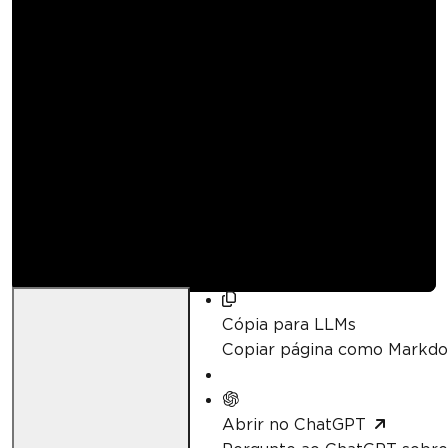
Como ler GIFs e
TIFFs com várias
frames em C#
Kannapat Udonpant
Atualizado:
janeiro 10, 2026
Cópia para LLMs
Copiar página como Markd
Abrir no ChatGPT