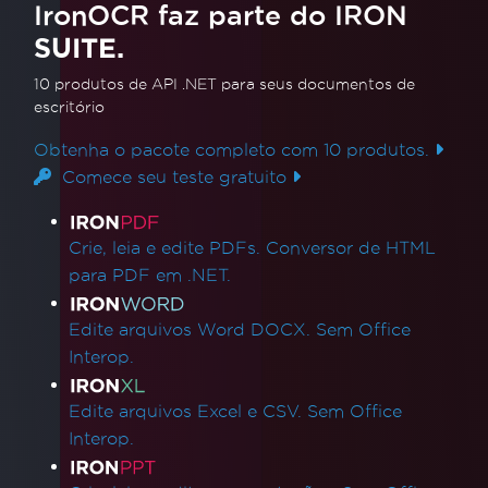
IronOCR faz parte do IRON
móvel multiplataforma usando .NET MAUI e
SUITE.
IronOCR. Este vídeo oferece um guia completo
para integrar o IronOCR ao seu projeto,
10 produtos de API .NET
para seus documentos de
Leia mais
escritório
permitindo recursos eficientes de
reconhecimento óptico de caracteres em
Obtenha o pacote completo com 10 produtos.
dispositivos móveis.
Comece seu teste gratuito
Links de produtos
Crie, leia e edite PDFs. Conversor de HTML
para PDF em .NET.
Edite arquivos Word DOCX. Sem Office
Interop.
Edite arquivos Excel e CSV. Sem Office
Interop.