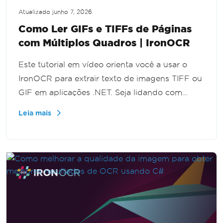
Atualizado
junho 7, 2026
Como Ler GIFs e TIFFs de Páginas
com Múltiplos Quadros | IronOCR
Este tutorial em vídeo orienta você a usar o
IronOCR para extrair texto de imagens TIFF ou
GIF em aplicações .NET. Seja lidando com
gráficos de quadro único ou múltiplo, você
Leia mais
aprenderá passo a passo como implementar
efetivamente o IronOCR, aprimorando a
capacidade da sua aplicação de lidar com
extração de texto de vários formatos de
imagem.