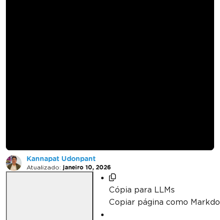
Como implementar
OCR em C# usando
bibliotecas de
código aberto
Kannapat Udonpant
Atualizado:
janeiro 10, 2026
Cópia para LLMs
Copiar página como Markd