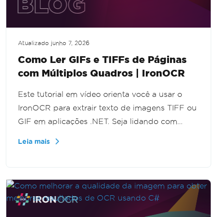
Atualizado
junho 7, 2026
Como Ler GIFs e TIFFs de Páginas
com Múltiplos Quadros | IronOCR
Este tutorial em vídeo orienta você a usar o
IronOCR para extrair texto de imagens TIFF ou
GIF em aplicações .NET. Seja lidando com
gráficos de quadro único ou múltiplo, você
Leia mais
aprenderá passo a passo como implementar
efetivamente o IronOCR, aprimorando a
capacidade da sua aplicação de lidar com
extração de texto de vários formatos de
imagem.