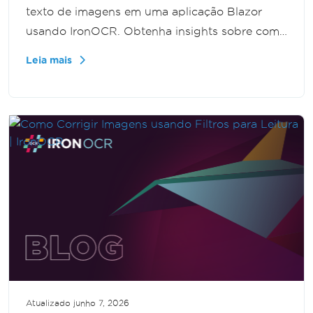
texto de imagens em uma aplicação Blazor
usando IronOCR. Obtenha insights sobre como
construir um fluxo de trabalho OCR simples,
Leia mais
permitindo a extração eficiente de texto de
imagens.
Atualizado
junho 7, 2026