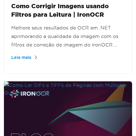
Como Corrigir Imagens usando
Filtros para Leitura | IronOCR
Melhore seus resultados de OCR em .NET
aprimorando a qualidade da imagem com os
filtros de correção de imagem do IronOCR.
Este tutorial em vídeo demonstra como reduzir
Leia mais
o ruído e aprimorar imagens, garantindo
reconhecimento de texto mais claro e preciso.
Perfeito para desenvolvedores enfrentando
desafios com imagens de baixa qualidade em
projetos de OCR.