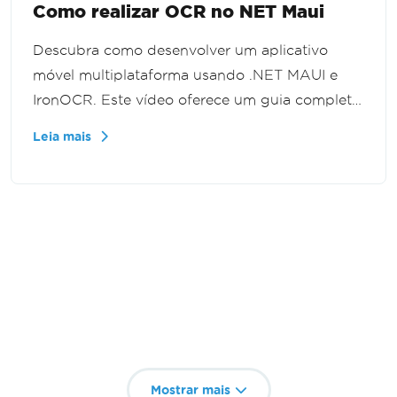
Como realizar OCR no NET Maui
Descubra como desenvolver um aplicativo
móvel multiplataforma usando .NET MAUI e
IronOCR. Este vídeo oferece um guia completo
para integrar o IronOCR ao seu projeto,
Leia mais
permitindo recursos eficientes de
reconhecimento óptico de caracteres em
dispositivos móveis.
Mostrar mais