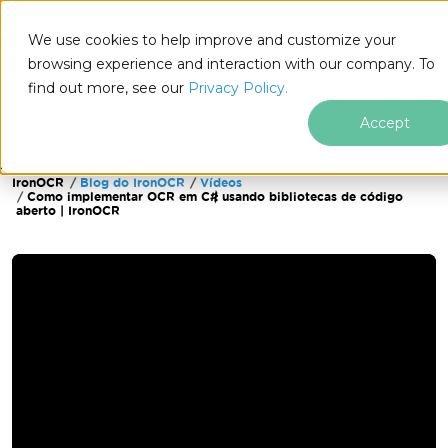
We use cookies to help improve and customize your
browsing experience and interaction with our company. To
find out more, see our
Privacy Policy.
for
.NET
Accept
IronOCR
Blog do IronOCR
Vídeos
Ir para o conteúdo do rodapé
Como implementar OCR em C# usando bibliotecas de código
aberto | IronOCR