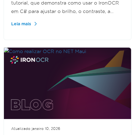
tutorial, que demonstra como usar o IronOCR
em C# para ajustar o brilho, o contraste, a
gama e o equilíbrio de cores da imagem. Ao
Leia mais
otimizar as cores da imagem antes da
digitalização, você pode obter resultados de
OCR mais precisos, garantindo que suas
tarefas de reconhecimento de texto sejam
executadas da melhor maneira possível.
Atualizado
janeiro 10, 2026