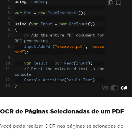
using 
IronOcr
;
var
Ocr
=
new
IronTesseract
();
using 
(
var
Input
=
new
OcrInput
())
{
// Add the entire PDF document for 
OCR processing
Input
.
AddPdf
(
"example.pdf"
,
"passw
ord"
);
var
Result
=
Ocr
.
Read
(
Input
);
// Print the extracted text to the 
console
Console
.
WriteLine
(
Result
.
Text
);
}
VB
C#
OCR de Páginas Selecionadas de um PDF
Você pode realizar OCR nas páginas selecionadas do