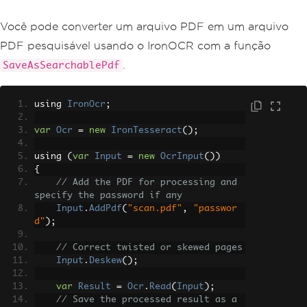
Você pode converter um arquivo PDF em um arquivo
PDF pesquisável usando o IronOCR com a função
.
SaveAsSearchablePdf
using 
IronOcr
;
var
Ocr
=
new
IronTesseract
();
using 
(
var
Input
=
new
OcrInput
())
{
// Add the PDF for processing and 
specify the password if any
Input
.
AddPdf
(
"scan.pdf"
,
"passwor
d"
);
// Correct twisted or skewed pages
Input
.
Deskew
();
var
Result
=
Ocr
.
Read
(
Input
);
// Save the processed result as a 