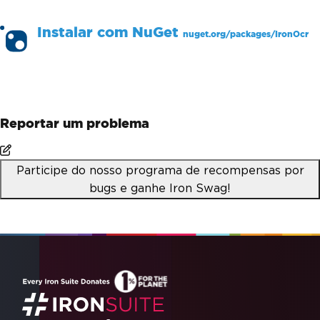
Instalar com
NuGet
nuget.org/packages/
IronOcr
PM >
Install-Package IronOcr
Reportar um problema
Participe do nosso programa de recompensas por
bugs e ganhe Iron Swag!