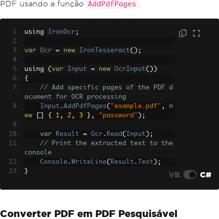
PDF usando a função
.
AddPdfPages
using 
IronOcr
;
var
Ocr
=
new
IronTesseract
();
using 
(
var
Input
=
new
OcrInput
())
{
// Add specific pages of the PDF d
ocument for OCR processing
Input
.
AddPdfPages
(
"example.pdf"
,
n
ew
[]
{
1
,
2
,
3
},
"password"
);
var
Result
=
Ocr
.
Read
(
Input
);
// Print the extracted text to the 
console
Console
.
WriteLine
(
Result
.
Text
);
}
VB
C#
Converter PDF em PDF Pesquisável