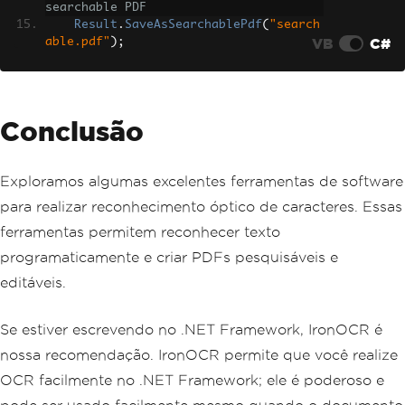
searchable PDF
Result
.
SaveAsSearchablePdf
(
"search
VB
C#
able.pdf"
);
}
Conclusão
Exploramos algumas excelentes ferramentas de software
para realizar reconhecimento óptico de caracteres. Essas
ferramentas permitem reconhecer texto
programaticamente e criar PDFs pesquisáveis e
editáveis.
Se estiver escrevendo no .NET Framework, IronOCR é
nossa recomendação. IronOCR permite que você realize
OCR facilmente no .NET Framework; ele é poderoso e