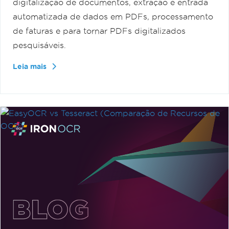
digitalização de documentos, extração e entrada
automatizada de dados em PDFs, processamento
de faturas e para tornar PDFs digitalizados
pesquisáveis.
Leia mais