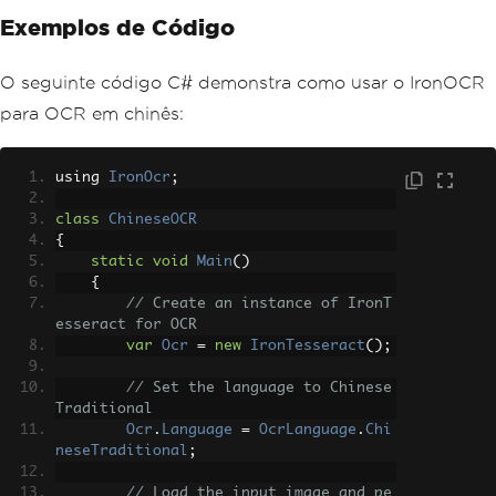
Exemplos de Código
O seguinte código C# demonstra como usar o IronOCR
para OCR em chinês:
using 
IronOcr
;
class
ChineseOCR
{
static
void
Main
()
{
// Create an instance of IronT
esseract for OCR
var
Ocr
=
new
IronTesseract
();
// Set the language to Chinese 
Traditional
Ocr
.
Language
=
OcrLanguage
.
Chi
neseTraditional
;
// Load the input image and pe