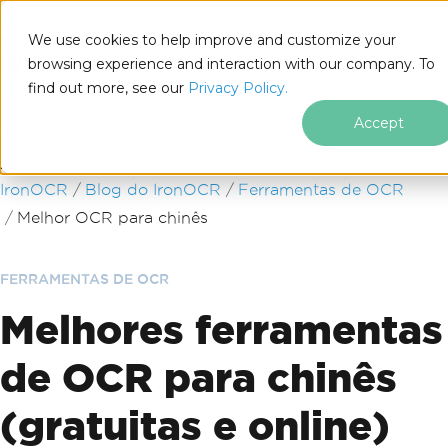
We use cookies to help improve and customize your
browsing experience and interaction with our company. To
find out more, see our
Privacy Policy.
for
.NET
Accept
Ir para o conteúdo do rodapé
IronOCR
Blog do IronOCR
Ferramentas de OCR
Melhor OCR para chinês
FERRAMENTAS DE OCR
Melhores ferramentas
de OCR para chinês
(gratuitas e online)