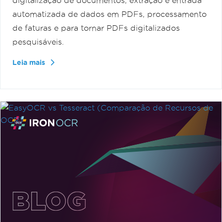
digitalização de documentos, extração e entrada
automatizada de dados em PDFs, processamento
de faturas e para tornar PDFs digitalizados
pesquisáveis.
Leia mais