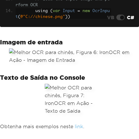
rform OCR
        using 
(
var
Input
=
new
OcrInpu
VB
C#
t
(
@"C://chinese.png"
))
{
var
Result
=
Ocr
.
Read
(
Inpu
t
);
Imagem de entrada
// Output the recognized t
ext to the console
Console
.
WriteLine
(
Result
.
T
ext
);
}
Texto de Saída no Console
}
}
Obtenha mais exemplos neste
link
.