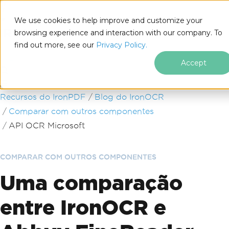
We use cookies to help improve and customize your
browsing experience and interaction with our company. To
find out more, see our
Privacy Policy.
for
.NET
Accept
Ir para o conteúdo do rodapé
Recursos do IronPDF
Blog do IronOCR
Comparar com outros componentes
API OCR Microsoft
COMPARAR COM OUTROS COMPONENTES
Uma comparação
entre IronOCR e