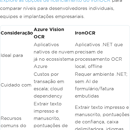
Explore as opções de licenciamento do IronOCR
para
comparar níveis para desenvolvedores individuais,
equipes e implantações empresariais.
Azure Vision
Consideração
IronOCR
OCR
Aplicativos
Aplicativos .NET que
nativos de nuvem
precisam de
Ideal para
já no ecossistema
processamento OCR
Azure
local, offline
Custos por
Requer ambiente .NET;
transação em
sem AI de
Cuidado com
escala; cloud
formulário/fatura
dependency
embutidas
Extrair texto
Extrair texto impresso e
impresso e
manuscrito, pontuações
Recursos
manuscrito,
de confiança, caixa
comuns do
pontuações de
delimitadora, idiomas