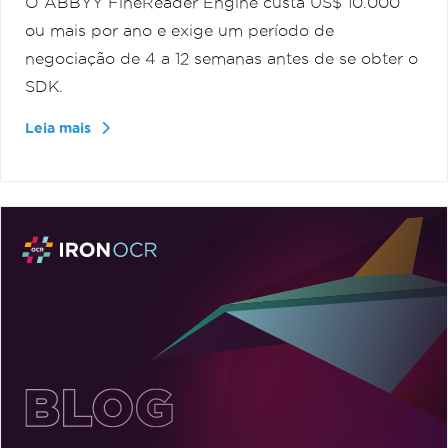
O ABBYY FineReader Engine custa US$ 10.000
ou mais por ano e exige um período de
negociação de 4 a 12 semanas antes de se obter o
SDK.
Leia mais