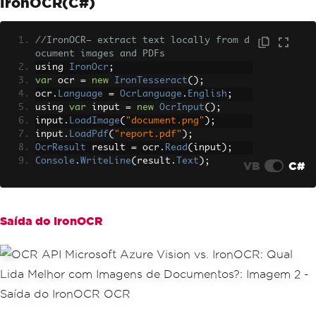
IronOCR(C#)
//IronOCR— extract text locally from d
ocument images and PDFs
using 
IronOcr
;
var
 ocr 
=
new
IronTesseract
();
ocr
.
Language
=
OcrLanguage
.
English
;
using 
var
 input 
=
new
OcrInput
();
input
.
LoadImage
(
"document.png"
);
input
.
LoadPdf
(
"report.pdf"
);
OcrResult
 result 
=
 ocr
.
Read
(
input
);
Console
.
WriteLine
(
result
.
Text
);
VB
C#
Saída do IronOCR