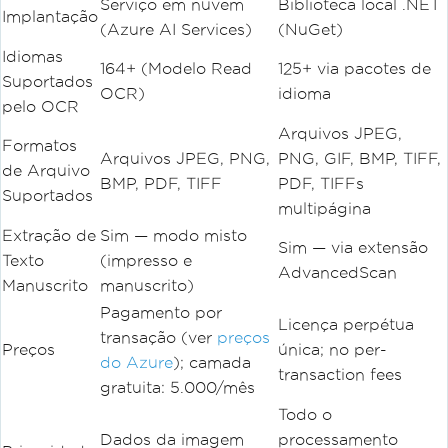
Serviço em nuvem
Biblioteca local .NET
Implantação
(Azure AI Services)
(NuGet)
Idiomas
164+ (Modelo Read
125+ via pacotes de
Suportados
OCR)
idioma
pelo OCR
Arquivos JPEG,
Formatos
Arquivos JPEG, PNG,
PNG, GIF, BMP, TIFF,
de Arquivo
BMP, PDF, TIFF
PDF, TIFFs
Suportados
multipágina
Extração de
Sim — modo misto
Sim — via extensão
Texto
(impresso e
AdvancedScan
Manuscrito
manuscrito)
Pagamento por
Licença perpétua
transação (ver
preços
Preços
única; no per-
do Azure
); camada
transaction fees
gratuita: 5.000/mês
Todo o
Dados da imagem
processamento