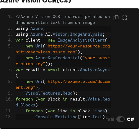
Azure Vision OCR(C#)
//Azure Vision OCR— extract printed an
d handwritten text from an image
using 
Azure
;
using 
Azure
.
AI
.
Vision
.
ImageAnalysis
;
var
 client 
=
new
ImageAnalysisClient
(
new
Uri
(
"https://your-resource.cog
nitiveservices.azure.com"
),
new
AzureKeyCredential
(
"your-subsc
ription-key"
));
var
 result 
=
await
 client
.
AnalyzeAsync
(
new
Uri
(
"https://example.com/docum
ent.png"
),
VisualFeatures
.
Read
);
foreach
(
var
 block 
in
 result
.
Value
.
Rea
d
.
Blocks
)
foreach
(
var
 line 
in
 block
.
Lines
)
Console
.
WriteLine
(
line
.
Text
);
VB
C#