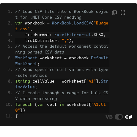
// Load CSV file into a WorkBook objec
t for .NET Core CSV reading
var
 workbook 
=
WorkBook
.
LoadCSV
(
"Budge
t.csv"
,
    fileFormat
:
ExcelFileFormat
.
XLSX
,
    listDelimiter
:
","
);
// Access the default worksheet contai
ning parsed CSV data
WorkSheet
 worksheet 
=
 workbook
.
Default
WorkSheet
;
// Read specific cell values with type
-safe methods
string
 cellValue 
=
 worksheet
[
"A1"
].
Str
ingValue
;
// Iterate through a range for bulk CS
V data processing
foreach
(
var
 cell 
in
 worksheet
[
"A1:C1
0"
])
VB
C#
{
Console
.
WriteLine
(
$
"Cell {cell.Add
ressString}: {cell.Text}"
);
}