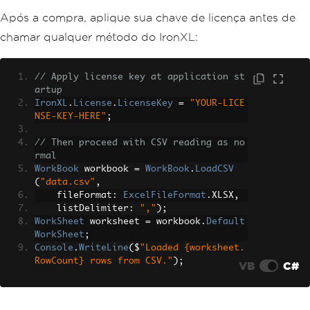
Após a compra, aplique sua chave de licença antes de
chamar qualquer método do IronXL:
// Apply license key at application st
artup
IronXL
.
License
.
LicenseKey
=
"YOUR-LICE
NSE-KEY-HERE"
;
// Then proceed with CSV reading as no
rmal
WorkBook
 workbook 
=
WorkBook
.
LoadCSV
(
"data.csv"
,
    fileFormat
:
ExcelFileFormat
.
XLSX
,
    listDelimiter
:
","
);
WorkSheet
 worksheet 
=
 workbook
.
Default
WorkSheet
;
Console
.
WriteLine
(
$
"Loaded {worksheet.
RowCount} rows from CSV."
);
VB
C#