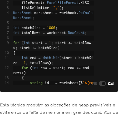
    fileFormat
:
ExcelFileFormat
.
XLSX
,
    listDelimiter
:
","
);
WorkSheet
 worksheet 
=
 workbook
.
Default
WorkSheet
;
int
 batchSize 
=
1000
;
int
 totalRows 
=
 worksheet
.
RowCount
;
for
(
int
 start 
=
1
;
 start 
<=
 totalRow
s
;
 start 
+=
 batchSize
)
{
int
 end 
=
Math
.
Min
(
start 
+
 batchSi
ze 
-
1
,
 totalRows
);
for
(
int
 row 
=
 start
;
 row 
<=
 end
;
row
++)
{
VB
C#
string
 id   
=
 worksheet
[
$
"A{ro
w}"
].
StringValue
;
string
 name 
=
 worksheet
[
$
"B{ro
w}"
].
StringValue
;
// Process each record here
Esta técnica mantém as alocações de heap previsíveis e
Console
.
WriteLine
(
$
"Row {row}: 
evita erros de falta de memória em grandes conjuntos de
{id} - {name}"
);