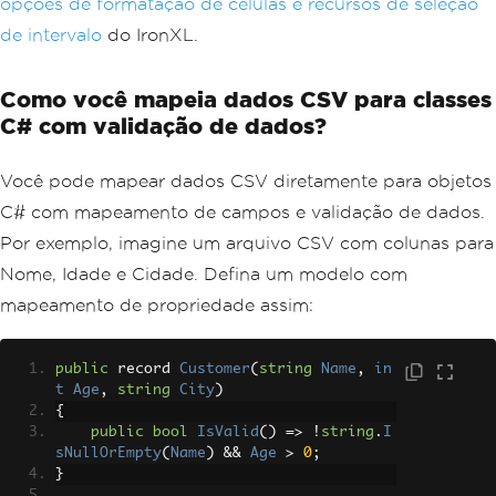
opções de formatação de células e recursos de seleção
de intervalo
do IronXL.
Como você mapeia dados CSV para classes
C# com validação de dados?
Você pode mapear dados CSV diretamente para objetos
C# com mapeamento de campos e validação de dados.
Por exemplo, imagine um arquivo CSV com colunas para
Nome, Idade e Cidade. Defina um modelo com
mapeamento de propriedade assim:
public
 record 
Customer
(
string
Name
,
in
t
Age
,
string
City
)
{
public
bool
IsValid
()
=>
!
string
.
I
sNullOrEmpty
(
Name
)
&&
Age
>
0
;
}