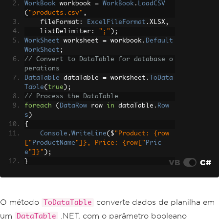
WorkBook
 workbook 
=
WorkBook
.
LoadCSV
(
"products.csv"
,
    fileFormat
:
ExcelFileFormat
.
XLSX
,
    listDelimiter
:
";"
);
WorkSheet
 worksheet 
=
 workbook
.
Default
WorkSheet
;
// Convert to DataTable for database o
perations
DataTable
 dataTable 
=
 worksheet
.
ToData
Table
(
true
);
// Process the DataTable
foreach
(
DataRow
 row 
in
 dataTable
.
Row
s
)
{
Console
.
WriteLine
(
$
"Product: {row
["
ProductName
"]}, Price: {row["
Pric
e
"]}"
);
VB
C#
}
O método
converte dados de planilha em
ToDataTable
um
.NET, com o parâmetro booleano
DataTable