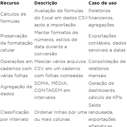
Recurso
Descrição
Caso de uso
Avaliação de fórmulas
Relatórios
Cálculos de
do Excel em dados CSV
financeiros,
fórmulas
após a importação
agregações
Manter formatos de
Preservação
Exportações
números, estilos de
da formatação
contábeis, dados
data durante a
celular
sensíveis a datas
conversão
Operações em
Mesclar vários arquivos
Consolidação de
cadernos com
CSV em um caderno
relatórios
várias folhas
com folhas nomeadas
mensais
SOMA, MÉDIA,
Geração de
Agregação de
CONTAGEM em
dashboards,
dados
intervalos
cálculo de KPIs
Saída
Classificação
Ordenar linhas por uma
ranqueada,
por intervalo
ou mais colunas
exportações
alfabéticas