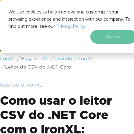
We use cookies to help improve and customize your
browsing experience and interaction with our company. To
find out more, see our
Privacy Policy.
for
.NET
Accept
Ir para o conteúdo do rodapé
IronXL
Blog IronXL
Usando o IronXL
Leitor de CSV do .NET Core
USANDO O IRONXL
Como usar o leitor
CSV do .NET Core
com o IronXL: