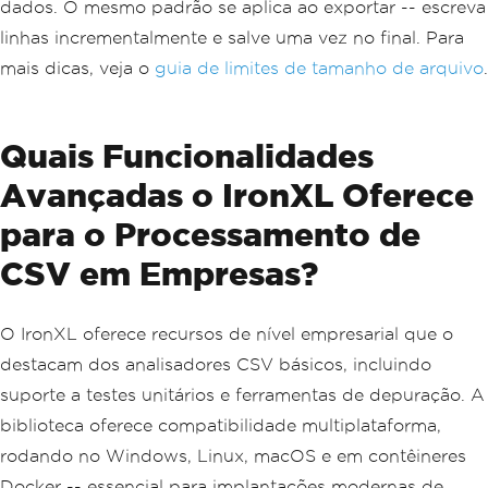
}
dados. O mesmo padrão se aplica ao exportar -- escreva
Console
.
WriteLine
(
$
"Processed batc
linhas incrementalmente e salve uma vez no final. Para
h {start}-{end}"
);
}
mais dicas, veja o
guia de limites de tamanho de arquivo
.
Quais Funcionalidades
Avançadas o IronXL Oferece
para o Processamento de
CSV em Empresas?
O IronXL oferece recursos de nível empresarial que o
destacam dos analisadores CSV básicos, incluindo
suporte a testes unitários e ferramentas de depuração. A
biblioteca oferece compatibilidade multiplataforma,
rodando no Windows, Linux, macOS e em contêineres
Docker -- essencial para implantações modernas de