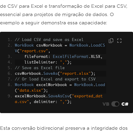
de CSV para Excel e transformação de Excel para CSV,
essencial para projetos de migração de dados. O
exemplo a seguir demonstra essa capacidade:
// Load CSV and save as Excel
WorkBook
 csvWorkbook 
=
WorkBook
.
LoadCS
V
(
"report.csv"
,
    fileFormat
:
ExcelFileFormat
.
XLSX
,
    listDelimiter
:
","
);
// Save as Excel file
csvWorkbook
.
SaveAs
(
"report.xlsx"
);
// Or load Excel and export to CSV
WorkBook
 excelWorkbook 
=
WorkBook
.
Load
(
"data.xlsx"
);
excelWorkbook
.
SaveAsCsv
(
"exported_dat
a.csv"
,
 delimiter
:
","
);
VB
C#
Esta conversão bidirecional preserva a integridade dos