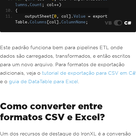
lumns
.
Count
;
 col
++)
{
    outputSheet
[
0
,
 col
].
Value
=
 export
VB
C#
Table
.
Columns
[
col
].
ColumnName
;
}
// Write rows
for
(
int
 row 
=
0
;
 row 
<
 exportTable
.
Ro
Este padrão funciona bem para pipelines ETL onde
ws
.
Count
;
 row
++)
dados são carregados, transformados, e então escritos
{
for
(
int
 col 
=
0
;
 col 
<
 exportTabl
para um novo arquivo. Para formatos de exportação
e
.
Columns
.
Count
;
 col
++)
adicionais, veja o
tutorial de exportação para CSV em C#
{
        outputSheet
[
row 
+
1
,
 col
].
Valu
e o
guia de DataTable para Excel
.
e
=
 exportTable
.
Rows
[
row
][
col
]?.
ToStri
ng
();
}
Como converter entre
}
formatos CSV e Excel?
// Save as CSV
outputWorkbook
.
SaveAsCsv
(
"output.csv"
,
delimiter
:
","
);
Console
.
WriteLine
(
"Export complete."
);
Um dos recursos de destaque do IronXL é a conversão