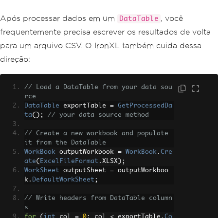
Após processar dados em um
, você
DataTable
frequentemente precisa escrever os resultados de volta
para um arquivo CSV. O IronXL também cuida dessa
direção:
// Load a DataTable from your data sou
rce
DataTable
 exportTable 
=
GetProcessedDa
ta
();
// your data source method
// Create a new workbook and populate 
it from the DataTable
WorkBook
 outputWorkbook 
=
WorkBook
.
Cre
ate
(
ExcelFileFormat
.
XLSX
);
WorkSheet
 outputSheet 
=
 outputWorkboo
k
.
DefaultWorkSheet
;
// Write headers from DataTable column
s
for
(
int
 col 
=
0
;
 col 
<
 exportTable
.
Co