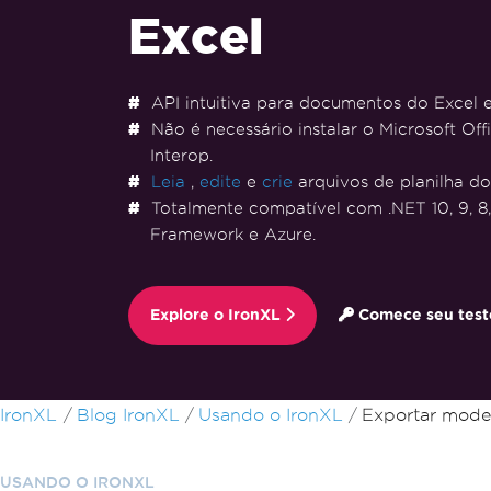
Excel
API intuitiva para documentos do Excel
Não é necessário instalar o Microsoft Off
Interop.
Leia
,
edite
e
crie
arquivos de planilha do
Totalmente compatível com .NET 10, 9, 8, 7
Framework e Azure.
Explore o IronXL
Comece seu teste
Ir para o conteúdo do rodapé
IronXL
Blog IronXL
Usando o IronXL
Exportar model
USANDO O IRONXL