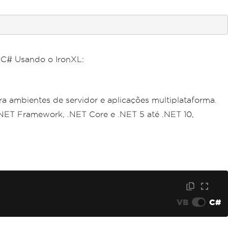
a ambientes de servidor e aplicações multiplataforma.
.NET Framework, .NET Core e .NET 5 até .NET 10,
VB
C#