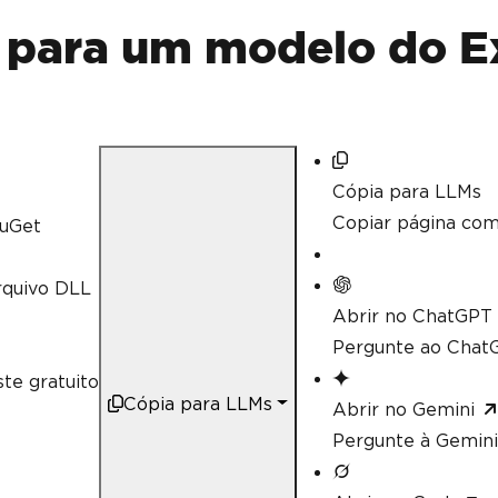
// Calculate aggregate values su
decimal
 sum 
=
 workSheet
[
"A2:A10"
para um modelo do Ex
// Linq compatible
decimal
 max 
=
 workSheet
[
"A2:A10"
Cópia para LLMs
Copiar página co
uGet
rquivo DLL
Abrir no ChatGPT
Pergunte ao ChatG
te gratuito
Cópia para LLMs
Abrir no Gemini
Pergunte à Gemini