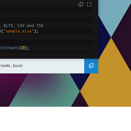
, XLTX, CSV and TSV
d
(
"sample.xlsx"
);
orkSheets
[
0
];
DefaultWorkSheet
;
IronXL.Excel
converted value
IntValue
;
gantly.
A2:A10"
])
has value '{1}'"
,
 cell
.
AddressString
,
 ce