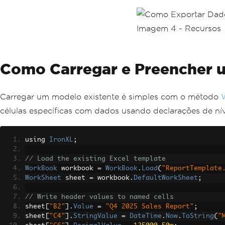
Como Carregar e Preencher u
Carregar um modelo existente é simples com o método
células específicas com dados usando declarações de nív
using 
IronXL
;
// Load the existing Excel template
WorkBook
 workbook 
=
WorkBook
.
Load
(
"ReportTemplate
WorkSheet
 sheet 
=
 workbook
.
DefaultWorkSheet
;
// Write header values to named cells
sheet
[
"B2"
].
Value
=
"Q4 2025 Sales Report"
;
sheet
[
"C4"
].
StringValue
=
DateTime
.
Now
.
ToString
(
"