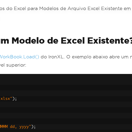
m Modelo de Excel Existente
WorkBook.Load()
do IronXL. O exemplo abaixo abre um mo
el superior:
.xlsx"
);
MMMM dd, yyyy"
);