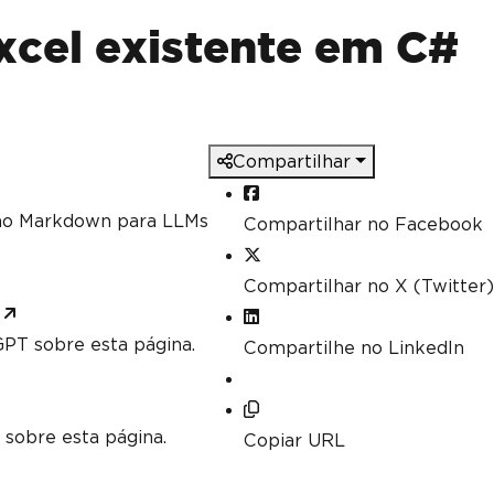
ch as Min, Max and Sum
].
Sum
();
cel existente em C#
].
Max
(
c 
=>
 c
.
DecimalValue
);
Compartilhar
mo Markdown para LLMs
Compartilhar no Facebook
Compartilhar no X (Twitter)
PT sobre esta página.
Compartilhe no LinkedIn
 sobre esta página.
Copiar URL