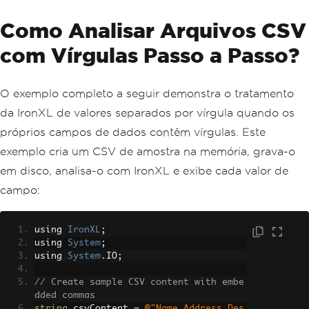
Como Analisar Arquivos CSV
com Vírgulas Passo a Passo?
O exemplo completo a seguir demonstra o tratamento
da IronXL de valores separados por vírgula quando os
próprios campos de dados contêm vírgulas. Este
exemplo cria um CSV de amostra na memória, grava-o
em disco, analisa-o com IronXL e exibe cada valor de
campo:
using 
IronXL
;
using 
System
;
using 
System
.
IO
;
// Create sample CSV content with embe
dded commas
string
 csvContent 
=
@"Name,Address,Des