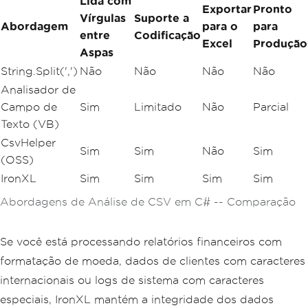
Lida com
Exportar
Pronto
Vírgulas
Suporte a
Abordagem
para o
para
entre
Codificação
Excel
Produção
Aspas
String.Split(',')
Não
Não
Não
Não
Analisador de
Campo de
Sim
Limitado
Não
Parcial
Texto (VB)
CsvHelper
Sim
Sim
Não
Sim
(OSS)
IronXL
Sim
Sim
Sim
Sim
Abordagens de Análise de CSV em C# -- Comparação
Se você está processando relatórios financeiros com
formatação de moeda, dados de clientes com caracteres
internacionais ou logs de sistema com caracteres
especiais, IronXL mantém a integridade dos dados