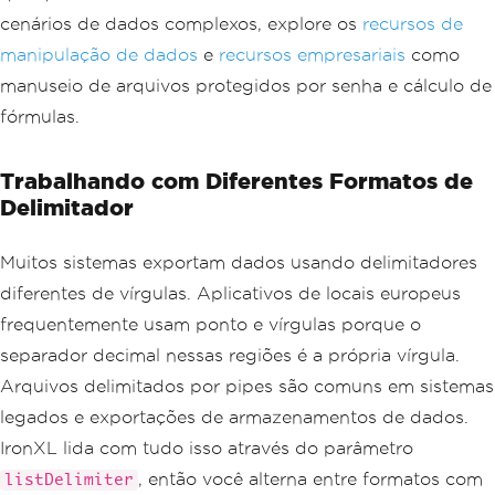
try
cenários de dados complexos, explore os
recursos de
{
manipulação de dados
e
recursos empresariais
como
WorkBook
 data 
=
WorkBook
.
LoadCSV
(
"file.csv"
,
manuseio de arquivos protegidos por senha e cálculo de
        fileFormat
:
ExcelFileFormat
.
XL
fórmulas.
SX
,
        listDelimiter
:
","
);
Trabalhando com Diferentes Formatos de
WorkSheet
 sheet 
=
 data
.
DefaultWork
Delimitador
Sheet
;
Console
.
WriteLine
(
$
"Loaded {sheet.
Muitos sistemas exportam dados usando delimitadores
Rows.Count()} rows successfully."
);
diferentes de vírgulas. Aplicativos de locais europeus
}
catch
(
Exception
 ex
)
frequentemente usam ponto e vírgulas porque o
{
separador decimal nessas regiões é a própria vírgula.
Console
.
WriteLine
(
$
"CSV parsing er
ror: {ex.Message}"
);
Arquivos delimitados por pipes são comuns em sistemas
// Log and implement appropriate r
legados e exportações de armazenamentos de dados.
ecovery logic
}
IronXL lida com tudo isso através do parâmetro
, então você alterna entre formatos com
listDelimiter