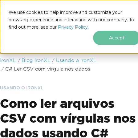
We use cookies to help improve and customize your
browsing experience and interaction with our company. To
find out more, see our
Privacy Policy.
for
.NET
Accept
Ir para o conteúdo do rodapé
IronXL
Blog IronXL
Usando o IronXL
C# Ler CSV com vírgula nos dados
USANDO O IRONXL
Como ler arquivos
CSV com vírgulas nos
dados usando C#