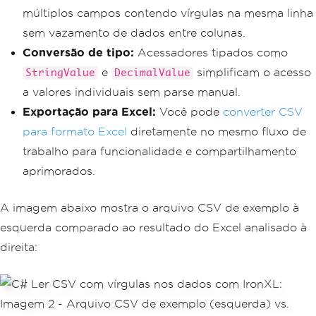
WorkSheet
 ws 
=
 workbook
.
DefaultWorkShe
múltiplos campos contendo vírgulas na mesma linha
et
;
sem vazamento de dados entre colunas.
// Read and display each parsed row
Conversão de tipo:
Acessadores tipados como
foreach
(
var
 row 
in
 ws
.
Rows
)
e
simplificam o acesso
StringValue
{
DecimalValue
if
(
row
.
RowNumber
==
0
)
continue
;
a valores individuais sem parse manual.
// Skip header row
Exportação para Excel:
Você pode
converter CSV
string
 name        
=
 row
.
Columns
para formato Excel
diretamente no mesmo fluxo de
[
0
].
StringValue
;
trabalho para funcionalidade e compartilhamento
string
 address     
=
 row
.
Columns
[
1
].
StringValue
;
aprimorados.
string
 description 
=
 row
.
Columns
[
2
].
StringValue
;
A imagem abaixo mostra o arquivo CSV de exemplo à
decimal
 price      
=
 row
.
Columns
[
3
].
DecimalValue
;
esquerda comparado ao resultado do Excel analisado à
direita:
Console
.
WriteLine
(
$
"Customer:    
{name}"
);
Console
.
WriteLine
(
$
"Address:     
{address}"
);
Console
.
WriteLine
(
$
"Description: 
{description}"
);