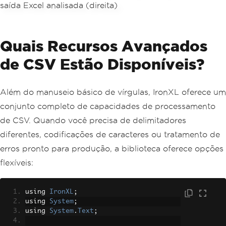
Console
.
WriteLine
(
$
"Price:       
${price:N2}"
);
Console
.
WriteLine
();
}
Quais Recursos Avançados
// Export to Excel format for distribu
de CSV Estão Disponíveis?
tion
workbook
.
SaveAs
(
"parsed_data.xlsx"
);
Console
.
WriteLine
(
"Data exported to pa
Além do manuseio básico de vírgulas, IronXL oferece um
rsed_data.xlsx"
);
conjunto completo de capacidades de processamento
de CSV. Quando você precisa de delimitadores
diferentes, codificações de caracteres ou tratamento de
erros pronto para produção, a biblioteca oferece opções
flexíveis:
using 
IronXL
;
using 
System
;
using 
System
.
Text
;