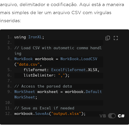
arquivo, delimitador e codificação. Aqui está a maneira
mais simples de ler um arquivo CSV com vírgulas
inseridas:
using 
IronXL
;
// Load CSV with automatic comma handl
ing
WorkBook
 workbook 
=
WorkBook
.
LoadCSV
(
"data.csv"
,
    fileFormat
:
ExcelFileFormat
.
XLSX
,
    listDelimiter
:
","
);
// Access the parsed data
WorkSheet
 worksheet 
=
 workbook
.
Default
WorkSheet
;
// Save as Excel if needed
workbook
.
SaveAs
(
"output.xlsx"
);
VB
C#