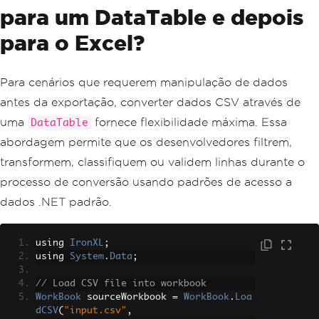
para um DataTable e depois
para o Excel?
Para cenários que requerem manipulação de dados
antes da exportação, converter dados CSV através de
uma
fornece flexibilidade máxima. Essa
DataTable
abordagem permite que os desenvolvedores filtrem,
transformem, classifiquem ou validem linhas durante o
processo de conversão usando padrões de acesso a
dados .NET padrão.
using 
IronXL
;
using 
System
.
Data
;
// Load CSV file into workbook
WorkBook
 sourceWorkbook 
=
WorkBook
.
Loa
dCSV
(
"input.csv"
,