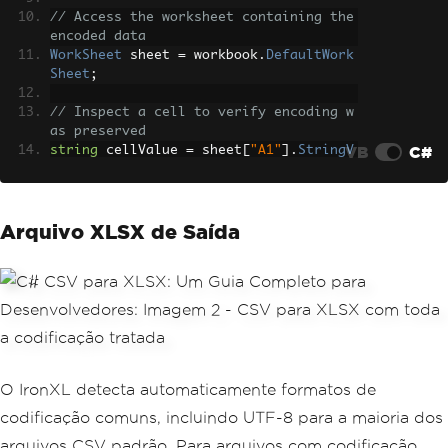
// Access the worksheet containing the 
encoded data
WorkSheet
 sheet 
=
 workbook
.
DefaultWork
Sheet
;
// Inspect a cell to verify encoding w
as preserved
VB
C#
string
 cellValue 
=
 sheet
[
"A1"
].
StringV
alue
;
// Save the converted Excel file
Arquivo XLSX de Saída
workbook
.
SaveAs
(
"encoded-output.xls
x"
);
O IronXL detecta automaticamente formatos de
codificação comuns, incluindo UTF-8 para a maioria dos
arquivos CSV padrão. Para arquivos com codificação