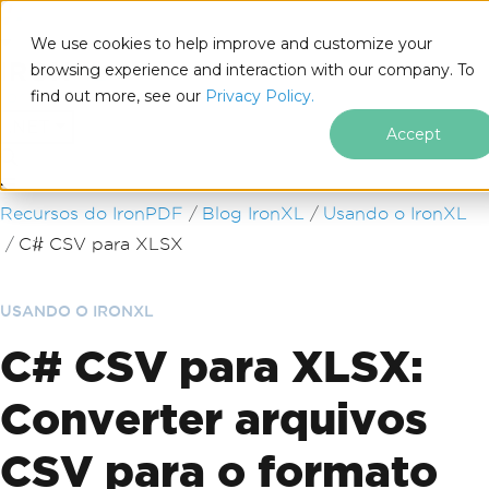
We use cookies to help improve and customize your
browsing experience and interaction with our company. To
find out more, see our
Privacy Policy.
for
.NET
Accept
Ir para o conteúdo do rodapé
Recursos do IronPDF
Blog IronXL
Usando o IronXL
C# CSV para XLSX
USANDO O IRONXL
C# CSV para XLSX:
Converter arquivos
CSV para o formato