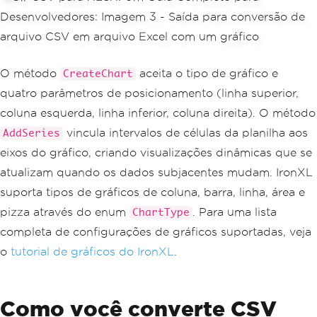
chart
.
SetLegendPosition
(
LegendPositio
n
.
Bottom
);
// Plot the chart and save the workboo
k
O método
aceita o tipo de gráfico e
CreateChart
chart
.
Plot
();
quatro parâmetros de posicionamento (linha superior,
workbook
.
SaveAs
(
"sales-with-chart.xls
x"
);
coluna esquerda, linha inferior, coluna direita). O método
vincula intervalos de células da planilha aos
AddSeries
eixos do gráfico, criando visualizações dinâmicas que se
atualizam quando os dados subjacentes mudam. IronXL
suporta tipos de gráficos de coluna, barra, linha, área e
pizza através do enum
. Para uma lista
ChartType
completa de configurações de gráficos suportadas, veja
o
tutorial de gráficos do IronXL
.
Como você converte CSV