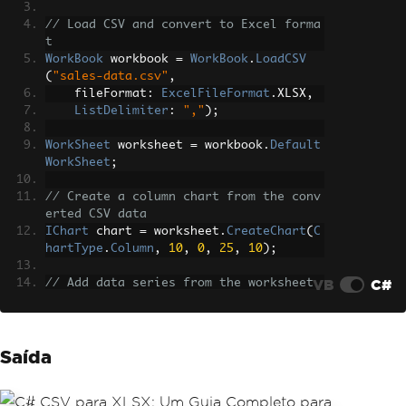
// Load CSV and convert to Excel forma
t
WorkBook
 workbook 
=
WorkBook
.
LoadCSV
(
"sales-data.csv"
,
    fileFormat
:
ExcelFileFormat
.
XLSX
,
ListDelimiter
:
","
);
WorkSheet
 worksheet 
=
 workbook
.
Default
WorkSheet
;
// Create a column chart from the conv
erted CSV data
IChart
 chart 
=
 worksheet
.
CreateChart
(
C
hartType
.
Column
,
10
,
0
,
25
,
10
);
VB
C#
// Add data series from the worksheet 
ranges
IChartSeries
 series 
=
 chart
.
AddSeries
(
"A2:A10"
,
"B2:B10"
);
Saída
series
.
Title
=
"Monthly Sales"
;
// Configure chart appearance
chart
.
SetTitle
(
"Sales Performance"
);