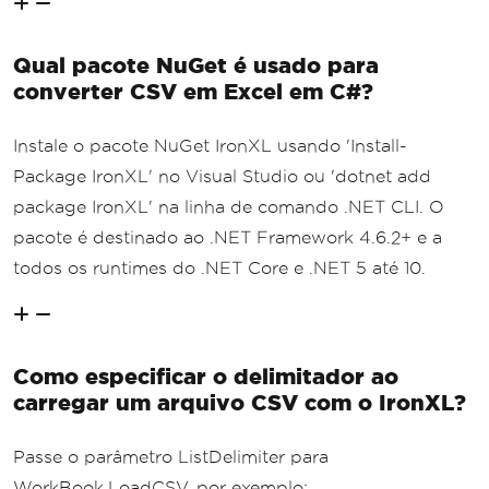
Qual pacote NuGet é usado para
converter CSV em Excel em C#?
Instale o pacote NuGet IronXL usando 'Install-
Package IronXL' no Visual Studio ou 'dotnet add
package IronXL' na linha de comando .NET CLI. O
pacote é destinado ao .NET Framework 4.6.2+ e a
todos os runtimes do .NET Core e .NET 5 até 10.
Como especificar o delimitador ao
carregar um arquivo CSV com o IronXL?
Passe o parâmetro ListDelimiter para
WorkBook.LoadCSV, por exemplo: