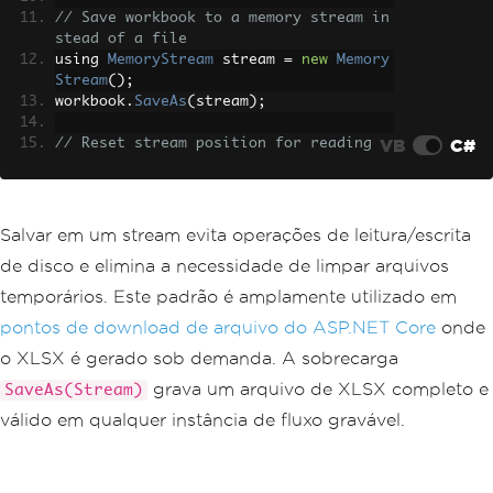
// Save workbook to a memory stream in
stead of a file
using 
MemoryStream
 stream 
=
new
Memory
Stream
();
workbook
.
SaveAs
(
stream
);
VB
C#
// Reset stream position for reading
stream
.
Position
=
0
;
// The stream is now ready to pass to 
an HTTP response, upload to cloud stor
Salvar em um stream evita operações de leitura/escrita
age,
de disco e elimina a necessidade de limpar arquivos
// or attach to an email. For ASP.NET 
Core:
temporários. Este padrão é amplamente utilizado em
// return File(stream, "application/vn
pontos de download de arquivo do ASP.NET Core
onde
d.openxmlformats-officedocument.spread
sheetml.sheet", "report.xlsx");
o XLSX é gerado sob demanda. A sobrecarga
grava um arquivo de XLSX completo e
SaveAs(Stream)
// Write bytes to verify stream contai
ns XLSX data
válido em qualquer instância de fluxo gravável.
byte
[]
 xlsxBytes 
=
 stream
.
ToArray
();
Console
.
WriteLine
(
$
"Generated XLSX siz
e: {xlsxBytes.Length} bytes"
);