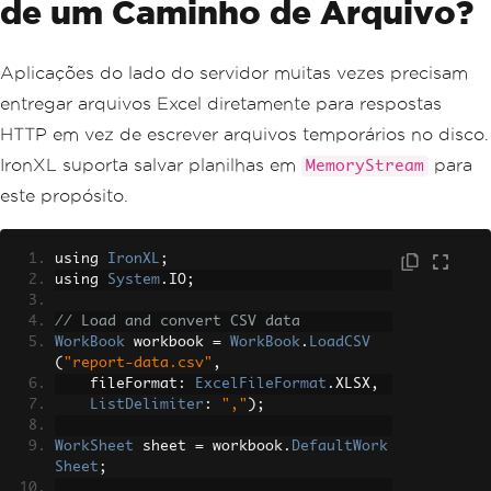
de um Caminho de Arquivo?
Aplicações do lado do servidor muitas vezes precisam
entregar arquivos Excel diretamente para respostas
HTTP em vez de escrever arquivos temporários no disco.
IronXL suporta salvar planilhas em
para
MemoryStream
este propósito.
using 
IronXL
;
using 
System
.
IO
;
// Load and convert CSV data
WorkBook
 workbook 
=
WorkBook
.
LoadCSV
(
"report-data.csv"
,
    fileFormat
:
ExcelFileFormat
.
XLSX
,
ListDelimiter
:
","
);
WorkSheet
 sheet 
=
 workbook
.
DefaultWork
Sheet
;