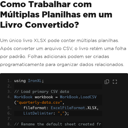
Como Trabalhar com
Múltiplas Planilhas em um
Livro Convertido?
Um único livro XLSX pode conter múltiplas planilhas.
Após converter um arquivo CSV, o livro retém uma folha
por padrão. Folhas adicionais podem ser criadas
programaticamente para organizar dados relacionados.
using 
IronXL
;
// Load primary CSV data
WorkBook
 workbook 
=
WorkBook
.
LoadCSV
(
"quarterly-data.csv"
,
    fileFormat
:
ExcelFileFormat
.
XLSX
,
ListDelimiter
:
","
);
// Rename the default sheet created fr