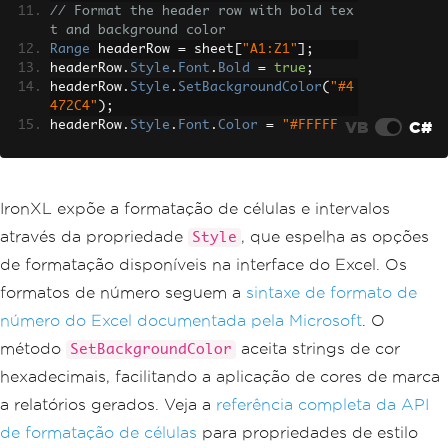
// Format the header row with bold tex
t and background color
Range
 headerRow 
=
 sheet
[
"A1:Z1"
];
headerRow
.
Style
.
Font
.
Bold
=
true
;
headerRow
.
Style
.
SetBackgroundColor
(
"#4
472C4"
);
VB
C#
headerRow
.
Style
.
Font
.
Color
=
"#FFFFF
F"
;
// Apply currency format to a numeric 
column
IronXL expõe a formatação de células e intervalos
Range
 priceColumn 
=
 sheet
[
"C2:C100"
];
através da propriedade
, que espelha as opções
Style
priceColumn
.
Style
.
NumberFormat
=
"$#,#
#0.00"
;
de formatação disponíveis na interface do Excel. Os
formatos de número seguem a
sintaxe de formato de
// Auto-fit column widths for readabil
ity
número do Excel documentada pela Microsoft
. O
sheet
.
AutoSizeColumn
(
0
);
método
aceita strings de cor
SetBackgroundColor
sheet
.
AutoSizeColumn
(
1
);
sheet
.
AutoSizeColumn
(
2
);
hexadecimais, facilitando a aplicação de cores de marca
a relatórios gerados. Veja a
referência completa da API
workbook
.
SaveAs
(
"formatted-report.xls
x"
);
de formatação de células
para propriedades de estilo