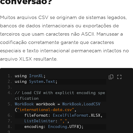
conversão?
Muitos arquivos CSV se originam de sistemas legados,
bancos de dados internacionais ou exportações de
terceiros que usam caracteres não ASCII. Manusear a
codificação corretamente garante que caracteres
especiais e texto internacional permaneçam intactos no
arquivo XLSX resultante.
using 
IronXL
;
using 
System
.
Text
;
// Load CSV with explicit encoding spe
cification
WorkBook
 workbook 
=
WorkBook
.
LoadCSV
(
"international-data.csv"
,
    fileFormat
:
ExcelFileFormat
.
XLSX
,
ListDelimiter
:
","
,
    encoding
:
Encoding
.
UTF8
);