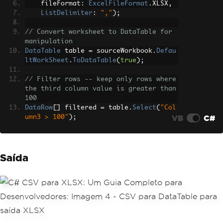
    fileFormat
:
ExcelFileFormat
.
XLSX
,
ListDelimiter
:
","
);
// Convert worksheet to DataTable for 
manipulation
DataTable
 table 
=
 sourceWorkbook
.
Defau
ltWorkSheet
.
ToDataTable
(
true
);
// Filter rows -- keep only rows where 
the third column value is greater than 
100
DataRow
[]
 filtered 
=
 table
.
Select
(
"Col
VB
C#
umn3 > 100"
);
DataTable
 filteredTable 
=
 filtered
.
Len
gth
>
0
?
 filtered
.
CopyToDataTable
()
:
table
.
Clone
();
Saída
// Create new workbook from modified d
ata
WorkBook
 outputWorkbook 
=
WorkBook
.
Cre
ate
(
ExcelFileFormat
.
XLSX
);
WorkSheet
 outputSheet 
=
 outputWorkboo
k
.
CreateWorkSheet
(
"Processed Data"
);