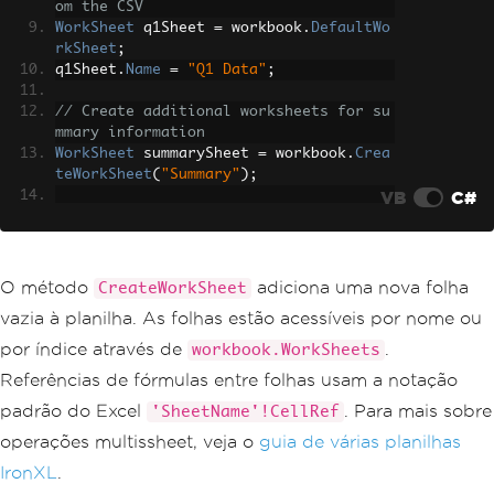
om the CSV
WorkSheet
 q1Sheet 
=
 workbook
.
DefaultWo
rkSheet
;
q1Sheet
.
Name
=
"Q1 Data"
;
// Create additional worksheets for su
mmary information
WorkSheet
 summarySheet 
=
 workbook
.
Crea
teWorkSheet
(
"Summary"
);
VB
C#
// Write summary headers and formulas
summarySheet
[
"A1"
].
Value
=
"Total Reco
rds"
;
summarySheet
[
"B1"
].
Formula
=
 $
"=COUNTA
O método
adiciona uma nova folha
CreateWorkSheet
('{q1Sheet.Name}'!A:A)-1"
;
vazia à planilha. As folhas estão acessíveis por nome ou
summarySheet
[
"A2"
].
Value
=
"Data Shee
por índice através de
.
workbook.WorkSheets
t"
;
Referências de fórmulas entre folhas usam a notação
summarySheet
[
"B2"
].
Value
=
 q1Sheet
.
Nam
e
;
padrão do Excel
. Para mais sobre
'SheetName'!CellRef
operações multissheet, veja o
guia de várias planilhas
// Save the multi-sheet workbook
workbook
.
SaveAs
(
"multi-sheet-report.xl
IronXL
.
sx"
);