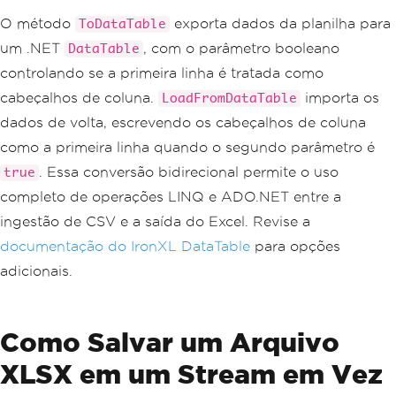
// Import filtered DataTable back into 
O método
exporta dados da planilha para
ToDataTable
Excel
um .NET
, com o parâmetro booleano
outputSheet
.
LoadFromDataTable
(
filtered
DataTable
Table
,
true
);
controlando se a primeira linha é tratada como
cabeçalhos de coluna.
importa os
// Save the final XLSX file
LoadFromDataTable
outputWorkbook
.
SaveAs
(
"processed-outpu
dados de volta, escrevendo os cabeçalhos de coluna
t.xlsx"
);
como a primeira linha quando o segundo parâmetro é
. Essa conversão bidirecional permite o uso
true
completo de operações LINQ e ADO.NET entre a
ingestão de CSV e a saída do Excel. Revise a
documentação do IronXL DataTable
para opções
adicionais.
Como Salvar um Arquivo
XLSX em um Stream em Vez