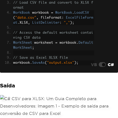
// Load CSV file and convert to XLSX f
ormat
WorkBook
 workbook 
=
WorkBook
.
LoadCSV
(
"data.csv"
,
 fileFormat
:
ExcelFileForm
at
.
XLSX
,
ListDelimiter
:
","
);
// Access the default worksheet contai
ning CSV data
WorkSheet
 worksheet 
=
 workbook
.
Default
WorkSheet
;
// Save as Excel XLSX file
workbook
.
SaveAs
(
"output.xlsx"
);
VB
C#
Saída