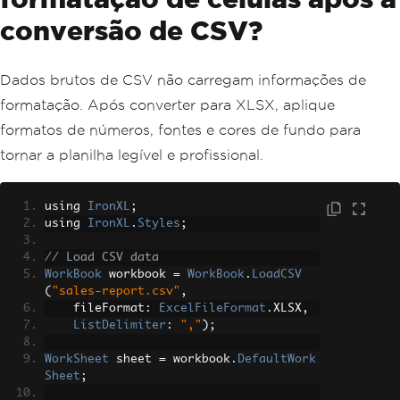
conversão de CSV?
Dados brutos de CSV não carregam informações de
formatação. Após converter para XLSX, aplique
formatos de números, fontes e cores de fundo para
tornar a planilha legível e profissional.
using 
IronXL
;
using 
IronXL
.
Styles
;
// Load CSV data
WorkBook
 workbook 
=
WorkBook
.
LoadCSV
(
"sales-report.csv"
,
    fileFormat
:
ExcelFileFormat
.
XLSX
,
ListDelimiter
:
","
);
WorkSheet
 sheet 
=
 workbook
.
DefaultWork
Sheet
;