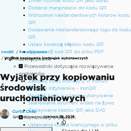
Zmien rozmiar kodu QR jako obraz
Dodanie marginesów do kodu QR
Wdrozenie niestandardowych kolorow kodu
QR
Dodawanie niestandardowego logo do kodu
QR
Ustaw korekcję błędów kodu QR
Wprowadź kod QR do pliku PDF
IronQR
Rozwiązywanie
Wyjatek kopiowania środowisk wykonawczych
Rozwiązywanie
Przewodniki dotyczące rozwiązywania
problemów
Wyjątek przy kopiowaniu
Zastosuj klucz licencyjny w IronQR
środowisk
Zlecenie inżynierskie - IronQR
uruchomieniowych
Wyjątek kopii w czasie wykonywania
Skanowanie strumieni wideo na żywo
Zapisywanie kodów QR jako SVG
Curtis Chau
Zaktualizowano:
czerwca 28, 2026
Komunikaty o błędach
Ustawianie klucza licencyjnego w pliku