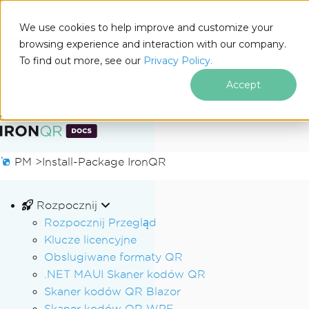
We use cookies to help improve and customize your
browsing experience and interaction with our company.
Docs
To find out more, see our
Privacy Policy.
for
Na tej stronie
.NET
Accept
Przejdź do treści stopki
PM >
Install-Package IronQR
Rozpocznij
Rozpocznij Przegląd
Klucze licencyjne
Obslugiwane formaty QR
.NET MAUI Skaner kodów QR
Skaner kodów QR Blazor
Skaner kodów QR WPF