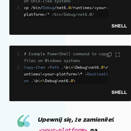
on Unix-like systems
cp 
/
bin
/
Debug
/
net6
.
0
/
runtimes
/<
your
-
platform
>
/* /bin/Debug/net6.0/
SHELL
# Example PowerShell command to copy 
files on Windows systems
Copy
-
Item
-
Path
.
\b
in
\Debug\net6
.
0
\r
untimes\<your
-
platform
>
\* 
-
Destinati
on
.
\b
in
\Debug\net6
.
0
\
SHELL
Upewnij się, że zamieniłeś
na
<your-platform>