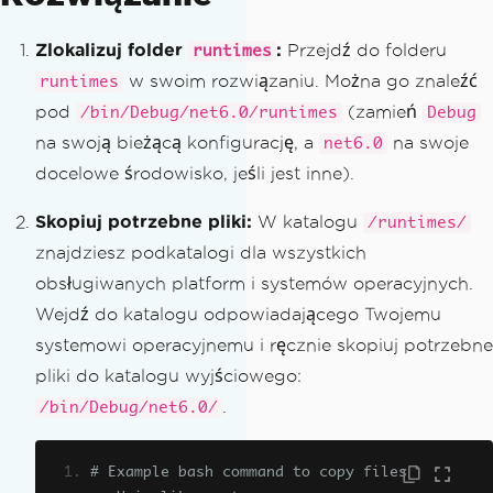
Zlokalizuj folder
:
Przejdź do folderu
runtimes
w swoim rozwiązaniu. Można go znaleźć
runtimes
pod
(zamień
/bin/Debug/net6.0/runtimes
Debug
na swoją bieżącą konfigurację, a
na swoje
net6.0
docelowe środowisko, jeśli jest inne).
Skopiuj potrzebne pliki:
W katalogu
/runtimes/
znajdziesz podkatalogi dla wszystkich
obsługiwanych platform i systemów operacyjnych.
Wejdź do katalogu odpowiadającego Twojemu
systemowi operacyjnemu i ręcznie skopiuj potrzebne
pliki do katalogu wyjściowego:
.
/bin/Debug/net6.0/
# Example bash command to copy files 