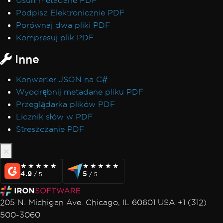
Usuń metadane PDF
Podpisz Elektronicznie PDF
Porównaj dwa pliki PDF
Kompresuj plik PDF
Inne
Konwerter JSON na C#
Wyodrębnij metadane pliku PDF
Przeglądarka plików PDF
Licznik słów w PDF
Streszczanie PDF
★★★★★
★★★★★
★★★★★
★★★★★
4.9
5
/ 5
/ 5
205 N. Michigan Ave. Chicago, IL 60601 USA +1 (312)
500-3060