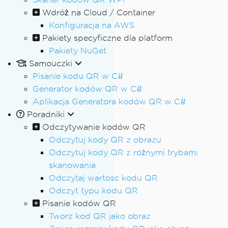
Wdróż na Cloud / Container
Konfiguracja na AWS
Pakiety specyficzne dla platform
Pakiety NuGet
Samouczki
Pisanie kodu QR w C#
Generator kodów QR w C#
Aplikacja Generatora kodów QR w C#
Poradniki
Odczytywanie kodów QR
Odczytuj kody QR z obrazu
Odczytuj kody QR z różnymi trybami
skanowania
Odczytaj wartosc kodu QR
Odczyt typu kodu QR
Pisanie kodów QR
Tworz kod QR jako obraz