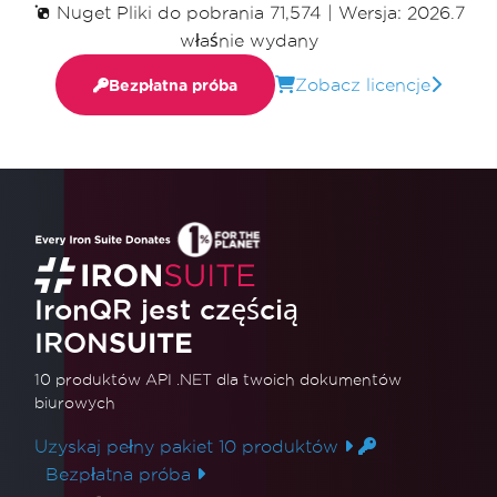
Nuget Pliki do pobrania 71,574
|
Wersja: 2026.7
właśnie wydany
Zobacz licencje
Bezpłatna próba
IronQR jest częścią
IRON
SUITE
10 produktów API .NET
dla twoich dokumentów
biurowych
Uzyskaj pełny pakiet 10 produktów
Bezpłatna próba