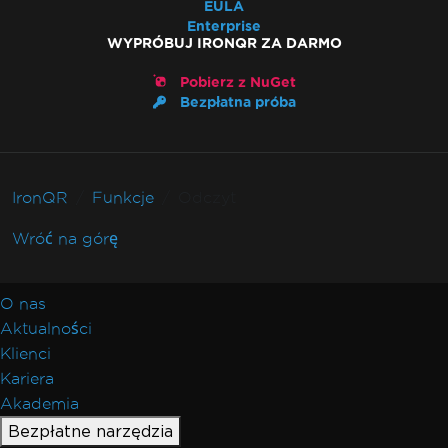
EULA
Enterprise
WYPRÓBUJ IRONQR ZA DARMO
Pobierz z NuGet
Bezpłatna próba
IronQR
Funkcje
Odczyt
Wróć na górę
O nas
Aktualności
Klienci
Kariera
Akademia
Bezpłatne narzędzia