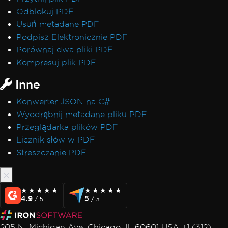
Odblokuj PDF
Usuń metadane PDF
Podpisz Elektronicznie PDF
Porównaj dwa pliki PDF
Kompresuj plik PDF
Inne
Konwerter JSON na C#
Wyodrębnij metadane pliku PDF
Przeglądarka plików PDF
Licznik słów w PDF
Streszczanie PDF
★★★★★
★★★★★
★★★★★
★★★★★
4.9
5
/ 5
/ 5
205 N. Michigan Ave. Chicago, IL 60601 USA +1 (312)