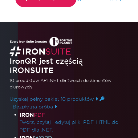
IronQR jest częścią
IRON
SUITE
10 produktów API .NET
dla twoich dokumentów
biurowych
Uzyskaj pełny pakiet 10 produktów
Bezpłatna próba
Linki do produktów
Twórz, czytaj i edytuj pliki PDF. HTML do
PDF dla .NET.