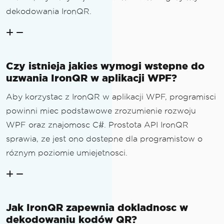
dekodowania IronQR.
Czy istnieja jakies wymogi wstepne do
uzwania IronQR w aplikacji WPF?
Aby korzystac z IronQR w aplikacji WPF, programisci
powinni miec podstawowe zrozumienie rozwoju
WPF oraz znajomosc C#. Prostota API IronQR
sprawia, ze jest ono dostepne dla programistow o
róznym poziomie umiejetnosci.
Jak IronQR zapewnia dokladnosc w
dekodowaniu kodów QR?