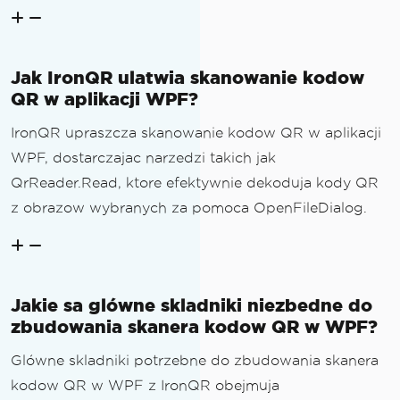
Jak IronQR ulatwia skanowanie kodow
QR w aplikacji WPF?
IronQR upraszcza skanowanie kodow QR w aplikacji
WPF, dostarczajac narzedzi takich jak
QrReader.Read, ktore efektywnie dekoduja kody QR
z obrazow wybranych za pomoca OpenFileDialog.
Jakie sa glówne skladniki niezbedne do
zbudowania skanera kodow QR w WPF?
Glówne skladniki potrzebne do zbudowania skanera
kodow QR w WPF z IronQR obejmuja