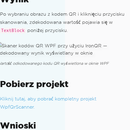
// Create a QR Reader object
QrReader
 reader 
=
new
QrReader
();
Po wybraniu obrazu z kodem QR i kliknięciu przycisku
skanowania, zdekodowana wartość pojawia się w
// Read the input and get all embe
poniżej przycisku.
TextBlock
dded QR Codes
IEnumerable
<
QrResult
>
 results 
=
 re
ader
.
Read
(
imageInput
);
// Display the first result
artość odkodowanego kodu QR wyświetlona w oknie WPF
var
 firstResult 
=
 results
.
FirstOrD
efault
();
ResultLabel
.
Text
=
 firstResult 
!=
Pobierz projekt
null
?
"Scanned Text: "
+
 firstResu
Kliknij tutaj, aby pobrać kompletny projekt
lt
.
Value
WpfQrScanner.
:
"No QR code found in the sel
ected image."
;
}
Wnioski