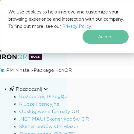
We use cookies to help improve and customize your
browsing experience and interaction with our company.
Docs
To find out more, see our
Privacy Policy.
for
Na tej stronie
.NET
Accept
Przejdź do treści stopki
PM >
Install-Package IronQR
Rozpocznij
Rozpocznij Przegląd
Klucze licencyjne
Obslugiwane formaty QR
.NET MAUI Skaner kodów QR
Skaner kodów QR Blazor
Skaner kodów QR WPF