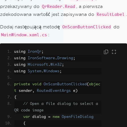
przekazywany do
, a pierwsza
QrReader.Read
zdekodowana wartość jest zapisywana do
.
ResultLabel
Dodaj następującą metodę
do
OnScanButtonClicked
:
MainWindow.xaml.cs
using 
IronQr
;
using 
IronSoftware
.
Drawing
;
using 
Microsoft
.
Win32
;
using 
System
.
Windows
;
private
void
OnScanButtonClicked
(
objec
t
 sender
,
RoutedEventArgs
 e
)
{
// Open a file dialog to select a 
QR code image
var
 dialog 
=
new
OpenFileDialog
{