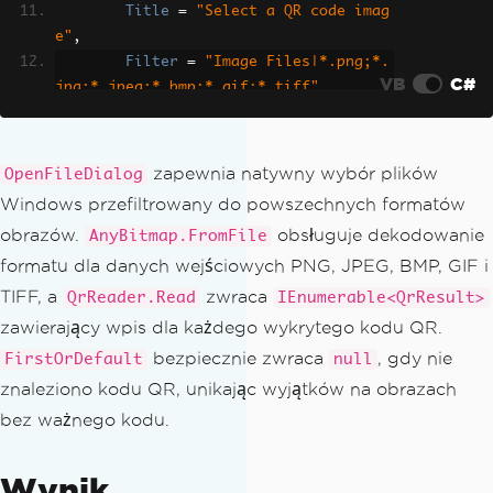
Title
=
"Select a QR code imag
e"
,
Filter
=
"Image Files|*.png;*.
VB
C#
jpg;*.jpeg;*.bmp;*.gif;*.tiff"
};
if
(
dialog
.
ShowDialog
()
!=
true
)
r
zapewnia natywny wybór plików
OpenFileDialog
eturn
;
Windows przefiltrowany do powszechnych formatów
obrazów.
obsługuje dekodowanie
AnyBitmap.FromFile
var
 imageSource 
=
 dialog
.
FileName
;
formatu dla danych wejściowych PNG, JPEG, BMP, GIF i
// Load the image into IronQR
TIFF, a
zwraca
QrReader.Read
IEnumerable<QrResult>
var
 inputBmp 
=
AnyBitmap
.
FromFile
zawierający wpis dla każdego wykrytego kodu QR.
(
imageSource
);
bezpiecznie zwraca
, gdy nie
FirstOrDefault
null
znaleziono kodu QR, unikając wyjątków na obrazach
// Load the asset into QrImageInpu
t
bez ważnego kodu.
QrImageInput
 imageInput 
=
new
QrIm
ageInput
(
inputBmp
);
Wynik