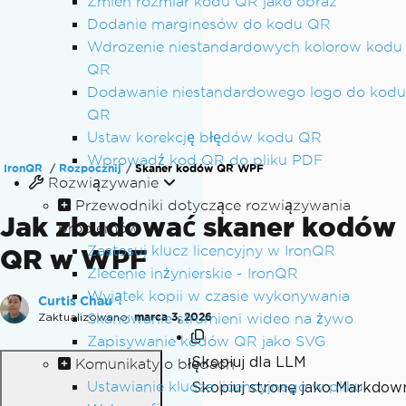
Zmien rozmiar kodu QR jako obraz
Dodanie marginesów do kodu QR
Wdrozenie niestandardowych kolorow kodu
QR
Dodawanie niestandardowego logo do kodu
QR
Ustaw korekcję błędów kodu QR
Wprowadź kod QR do pliku PDF
IronQR
Rozpocznij
Skaner kodów QR WPF
Rozwiązywanie
Przewodniki dotyczące rozwiązywania
Jak zbudować skaner kodów
problemów
Zastosuj klucz licencyjny w IronQR
QR w WPF
Zlecenie inżynierskie - IronQR
Wyjątek kopii w czasie wykonywania
Curtis Chau
Zaktualizowano:
Skanowanie strumieni wideo na żywo
marca 3, 2026
Zapisywanie kodów QR jako SVG
Skopiuj dla LLM
Komunikaty o błędach
Ustawianie klucza licencyjnego w pliku
Skopiuj stronę jako Markdow