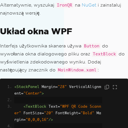
Alternatywnie, wyszukaj
na
NuGet
i zainstaluj
IronQR
najnowszą wersję.
Układ okna WPF
Interfejs użytkownika skanera używa
do
Button
wywołania okna dialogowego pliku oraz
do
TextBlock
wyświetlenia zdekodowanego wyniku. Dodaj
następujący znacznik do
:
MainWindow.xaml
<StackPanel
Margin
=
"28"
VerticalAlignm
ent
=
"Center"
>
<TextBlock
Text
=
"WPF QR Code Scann
er"
FontSize
=
"20"
FontWeight
=
"Bold"
Ma
rgin
=
"0,0,0,16"
/>