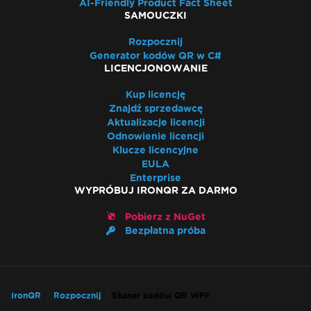
AI-Friendly Product Fact Sheet
SAMOUCZKI
Rozpocznij
Generator kodów QR w C#
LICENCJONOWANIE
Kup licencję
Znajdź sprzedawcę
Aktualizacje licencji
Odnowienie licencji
Klucze licencyjne
EULA
Enterprise
WYPRÓBUJ IRONQR ZA DARMO
Pobierz z NuGet
Bezpłatna próba
IronQR
Rozpocznij
Skaner kodów QR WPF