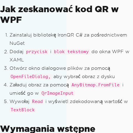
Jak zeskanować kod QR w
WPF
Zainstaluj bibliotekę IronQR C# za pośrednictwem
NuGet
Dodaj
i
do okna WPF w
przycisk
blok tekstowy
XAML
Otwórz okno dialogowe plików za pomocą
aby wybrać obraz z dysku
OpenFileDialog,
Załaduj obraz za pomocą
i
AnyBitmap.FromFile
umieść go w
QrImageInput
Wywołaj
i wyświetl zdekodowaną wartość w
Read
TextBlock
Wymagania wstępne