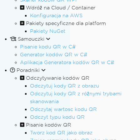
Wdróż na Cloud / Container
Konfiguracja na AWS
Pakiety specyficzne dla platform
Pakiety NuGet
Samouczki
Pisanie kodu QR w C#
Generator kodów QR w C#
Aplikacja Generatora kodów QR w C#
Poradniki
Odczytywanie kodów QR
Odczytuj kody QR z obrazu
Odczytuj kody QR z różnymi trybami
skanowania
Odczytaj wartosc kodu QR
Odczyt typu kodu QR
Pisanie kodów QR
Tworz kod QR jako obraz