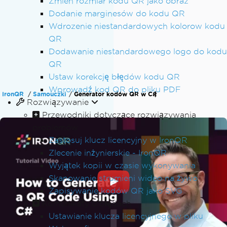
Zmien rozmiar kodu QR jako obraz
Dodanie marginesów do kodu QR
Wdrozenie niestandardowych kolorow kodu
QR
Dodawanie niestandardowego logo do kodu
QR
Ustaw korekcję błędów kodu QR
Wprowadź kod QR do pliku PDF
IronQR
Samouczki
Generator kodów QR w C#
Rozwiązywanie
Przewodniki dotyczące rozwiązywania
problemów
Zastosuj klucz licencyjny w IronQR
Zlecenie inżynierskie - IronQR
Wyjątek kopii w czasie wykonywania
Skanowanie strumieni wideo na żywo
Zapisywanie kodów QR jako SVG
Komunikaty o błędach
Ustawianie klucza licencyjnego w pliku