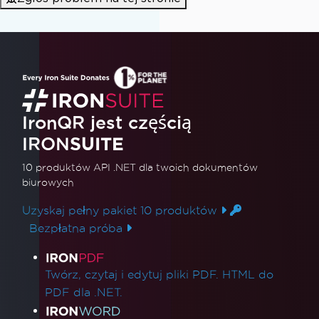
IronQR jest częścią
IRON
SUITE
10 produktów API .NET
dla twoich dokumentów
biurowych
Uzyskaj pełny pakiet 10 produktów
Bezpłatna próba
Linki do produktów
Twórz, czytaj i edytuj pliki PDF. HTML do
PDF dla .NET.