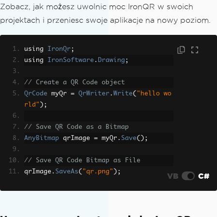
Zobacz, jak możesz uwolnic moc IronQR w swoich
projektach i przeniesc swoje aplikacje na nowy poziom.
using 
IronQr
;
using 
IronSoftware
.
Drawing
;
// Create a QR Code object
QrCode
 myQr 
=
QrWriter
.
Write
(
"hello wo
rld"
);
// Save QR Code as a Bitmap
AnyBitmap
 qrImage 
=
 myQr
.
Save
();
// Save QR Code Bitmap as File
qrImage
.
SaveAs
(
"qr.png"
);
VB
C#