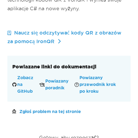
aplikacje C# na nowe wyżyny.
Naucz się odczytywać kody QR z obrazów
za pomocą IronQR
Powiazane linki do dokumentacji
Zobacz
Powiazany
Powiazany
na
przewodnik krok
poradnik
GitHub
po kroku
Zgłoś problem na tej stronie
Gotowy, aby rozpocząć?