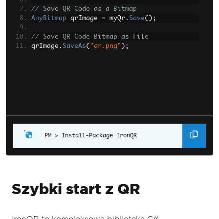
// Save QR Code as a Bitmap
AnyBitmap
 qrImage 
=
 myQr
.
Save
();
// Save QR Code Bitmap as File
qrImage
.
SaveAs
(
"qr.png"
);
Install-Package IronQR
Szybki start z QR
IronQR to kompleksowa biblioteka C#