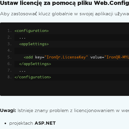
Ustaw licencję za pomocą pliku Web.Confi
Aby zastosować klucz globalnie w swojej aplikacji używ
<configuration>
  ...
<appSettings>
<add
key
=
"IronQr.LicenseKey"
value
=
"IronQR-MY
</appSettings>
  ...
</configuration>
Uwagi:
Istnieje znany problem z licencjonowaniem w w
projektach
ASP.NET