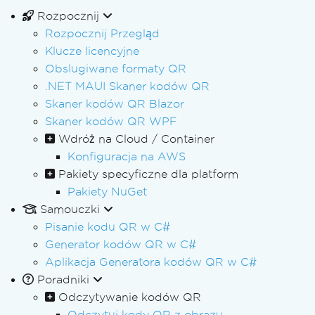
Rozpocznij
Rozpocznij Przegląd
Klucze licencyjne
Obslugiwane formaty QR
.NET MAUI Skaner kodów QR
Skaner kodów QR Blazor
Skaner kodów QR WPF
Wdróż na Cloud / Container
Konfiguracja na AWS
Pakiety specyficzne dla platform
Pakiety NuGet
Samouczki
Pisanie kodu QR w C#
Generator kodów QR w C#
Aplikacja Generatora kodów QR w C#
Poradniki
Odczytywanie kodów QR
Odczytuj kody QR z obrazu