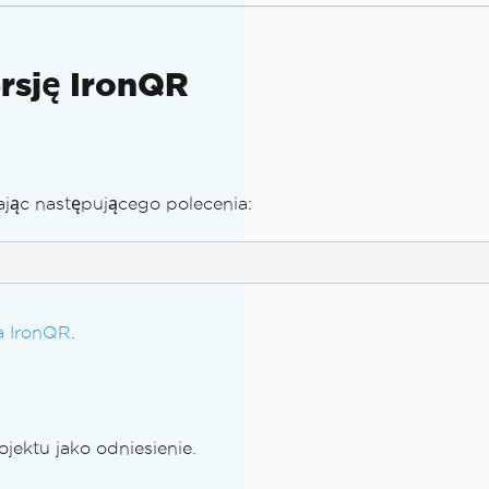
rsję IronQR
jąc następującego polecenia:
a IronQR
.
jektu jako odniesienie.