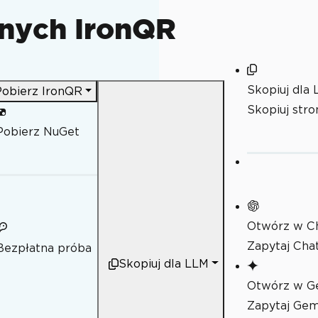
jnych IronQR
config
ono
Skopiuj dla
Pobierz IronQR
Skopiuj str
Pobierz NuGet
Otwórz w C
Zapytaj Cha
Bezpłatna próba
Skopiuj dla LLM
Otwórz w G
Zapytaj Gemi