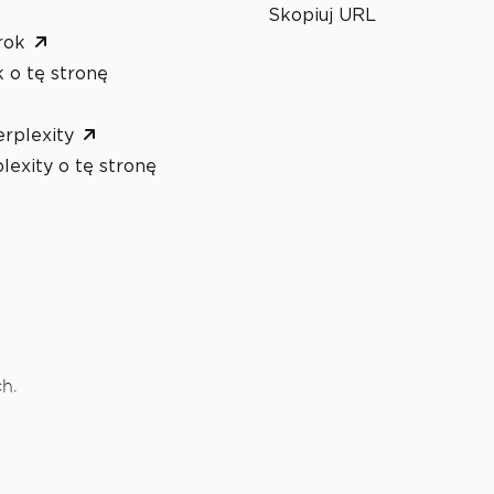
Skopiuj URL
rok
 o tę stronę
rplexity
lexity o tę stronę
h.