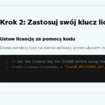
Krok 2: Zastosuj swój klucz l
Ustaw licencję za pomocą kodu
Dodaj poniższy kod na starcie aplikacji, przed użyciem Ir
// Set the license key for IronQR before using th
IronQr
.
License
.
LicenseKey
=
"IronQR_MYLICENSE_KEY