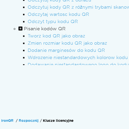
Odczytuj kody QR z różnymi trybami skano
Odczytaj wartosc kodu QR
Odczyt typu kodu QR
Pisanie kodów QR
Tworz kod QR jako obraz
Zmien rozmiar kodu QR jako obraz
Dodanie marginesów do kodu QR
Wdrozenie niestandardowych kolorow kodu
Dodawanie niestandardowego logo do kod
Ustaw korekcję błędów kodu QR
Wprowadź kod QR do pliku PDF
Rozwiązywanie
Przewodniki dotyczące rozwiązywania probl
Zastosuj klucz licencyjny w IronQR
Zlecenie inżynierskie - IronQR
Wyjątek kopii w czasie wykonywania
IronQR
Rozpocznij
Klucze licencyjne
Skanowanie strumieni wideo na żywo