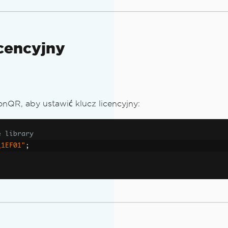
icencyjny
onQR, aby ustawić klucz licencyjny:
e library
_1EF01"
;