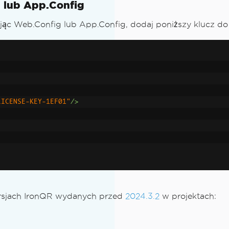
g lub App.Config
ając Web.Config lub App.Config, dodaj poniższy klucz do
LICENSE-KEY-1EF01"
/>
ersjach IronQR wydanych przed
2024.3.2
w projektach: