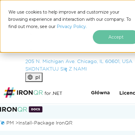
IRON
SOFTWARE
We use cookies to help improve and customize your
PRODUKTY
browsing experience and interaction with our company. To
find out more, see our
ENTERPRISE
Privacy Policy.
ROZWIĄZANIA
Accept
ZASOBY
O NAS
205 N. Michigan Ave. Chicago, IL 60601, USA
SKONTAKTUJ SIę Z NAMI
pl
Główna
Licen
Przejdź do treści stopki
PM >
Install-Package IronQR