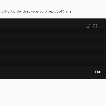
 pliku konfiguracyjnego w appSettings:
XML