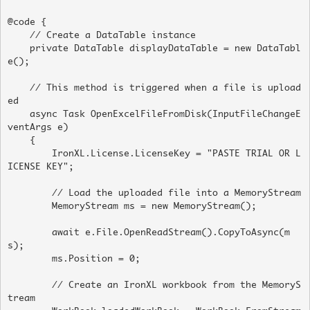
@code {

    // Create a DataTable instance

    private DataTable displayDataTable = new DataTabl
e();

    // This method is triggered when a file is upload
ed

    async Task OpenExcelFileFromDisk(InputFileChangeE
ventArgs e)

    {

        IronXL.License.LicenseKey = "PASTE TRIAL OR L
ICENSE KEY";

        // Load the uploaded file into a MemoryStream

        MemoryStream ms = new MemoryStream();

        await e.File.OpenReadStream().CopyToAsync(m
s);

        ms.Position = 0;

        // Create an IronXL workbook from the MemoryS
tream
