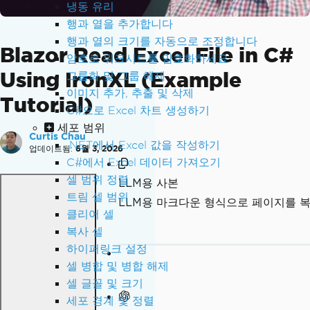
냉동 유리
행과 열을 추가합니다
행과 열의 크기를 자동으로 조정합니다
Blazor Read Excel File in C#
암호로 워크시트를 암호화하세요
Using IronXL (Example
그룹화 및 그룹 해제
이미지 추가, 추출 및 삭제
Tutorial)
C#으로 Excel 차트 생성하기
세포 범위
Curtis Chau
.NET에서 Excel 값을 작성하기
업데이트됨:
6월 3, 2026
C#에서 Excel 데이터 가져오기
셀 범위 정렬
LLM용 사본
트림 셀 범위
LLM용 마크다운 형식으로 페이지를 
클리어 셀
복사 셀
하이퍼링크 설정
셀 병합 및 병합 해제
셀 글꼴 및 크기
세포 경계 및 정렬