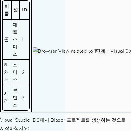
이
성
ID
름
애
플
존
스
1
미
스
리
스
처
미
2
드
스
로
셰
빈
3
리
스
Visual Studio IDE에서 Blazor 프로젝트를 생성하는 것으로
시작하십시오: