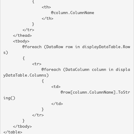
            {

                <th>

                    @column.ColumnName

                </th>

            }

        </tr>

    </thead>

    <tbody>

        @foreach (DataRow row in displayDataTable.Row
s)

        {

            <tr>

                @foreach (DataColumn column in displa
yDataTable.Columns)

                {

                    <td>

                        @row[column.ColumnName].ToStr
ing()

                    </td>

                }

            </tr>

        }

    </tbody>

</table>
