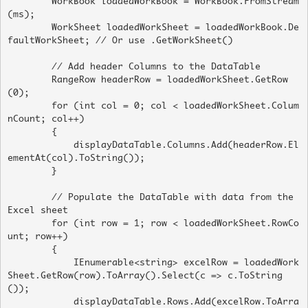
        WorkBook loadedWorkBook = WorkBook.FromStream
(ms);

        WorkSheet loadedWorkSheet = loadedWorkBook.De
faultWorkSheet; // Or use .GetWorkSheet()

        // Add header Columns to the DataTable

        RangeRow headerRow = loadedWorkSheet.GetRow
(0);

        for (int col = 0; col < loadedWorkSheet.Colum
nCount; col++)

        {

            displayDataTable.Columns.Add(headerRow.El
ementAt(col).ToString());

        }

        // Populate the DataTable with data from the 
Excel sheet

        for (int row = 1; row < loadedWorkSheet.RowCo
unt; row++)

        {

            IEnumerable<string> excelRow = loadedWork
Sheet.GetRow(row).ToArray().Select(c => c.ToString
());

            displayDataTable.Rows.Add(excelRow.ToArra