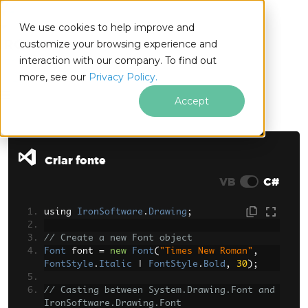
We use cookies to help improve and
customize your browsing experience and
interaction with our company. To find out
for
more, see our
Privacy Policy.
.NET
Accept
Ir para o conteúdo do rodapé
Criar fonte
VB
C#
using 
IronSoftware
.
Drawing
;
// Create a new Font object
Font
 font 
=
new
Font
(
"Times New Roman"
,
FontStyle
.
Italic
|
FontStyle
.
Bold
,
30
);
// Casting between System.Drawing.Font and 
IronSoftware.Drawing.Font