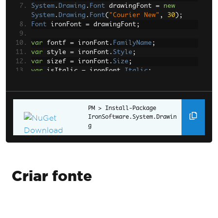
System
.
Drawing
.
Font
 drawingFont 
=
new
System
.
Drawing
.
Font
(
"Courier New"
,
30
);
Font
 ironFont 
=
 drawingFont
;
var
 fontf 
=
 ironFont
.
FamilyName
;
var
 style 
=
 ironFont
.
Style
;
var
 sizef 
=
 ironFont
.
Size
;
var
 isItalic 
=
 ironFont
.
Italic
;
var
 isBold 
=
 ironFont
.
Bold
;
Install-Package 
IronSoftware.System.Drawin
g
Criar fonte