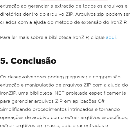
                _logger
.
LogError
(
ex
,
extração ao gerenciar a extração de todos os arquivos e
"An error occurred while extracting th
e ZIP file."
);
diretórios dentro do arquivo ZIP. Arquivos zip podem ser
return
RedirectToActio
criados com a ajuda do método de extensão do IronZIP.
n
(
"Error"
);
}
Para ler mais sobre a biblioteca IronZIP, clique
aqui
.
return
RedirectToAction
(
"G
et"
);
}
}
5. Conclusão
}
Os desenvolvedores podem manusear a compressão,
extração e manipulação de arquivos ZIP com a ajuda do
IronZIP, uma biblioteca .NET projetada especificamente
para gerenciar arquivos ZIP em aplicações C#.
Simplificando procedimentos intrincados e tornando
operações de arquivo como extrair arquivos específicos,
extrair arquivos em massa, adicionar entradas e