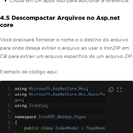
Clique em OK após isso para adicionar a referência.
4.5 Descompactar Arquivos no Asp.net
core
Você precisará fornecer o nome e o destino do arquivo
para onde deseja extrair o arquivo ao usar o IronZIP em
C# para extrair um arquivo específico de um arquivo ZIP.
Exemplo de código aqui:
using 
Microsoft
.
AspNetCore
.
Mvc
;
using 
Microsoft
.
AspNetCore
.
Mvc
.
RazorPa
ges
;
using 
IronZip
;
namespace 
IronPDF_WebApp
.
Pages
{
public
class
IndexModel
:
PageMode