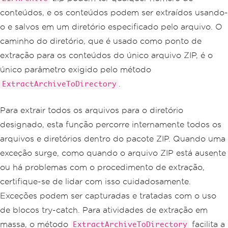
conteúdos, e os conteúdos podem ser extraídos usando-
// Save the uploaded f
ile to the specified filepath
o e salvos em um diretório especificado pelo arquivo. O
                using 
(
var
 stream 
=
ne
caminho do diretório, que é usado como ponto de
w
FileStream
(
filepath 
+
 file
.
FileName
,
extração para os conteúdos do único arquivo ZIP, é o
FileMode
.
Create
))
{
único parâmetro exigido pelo método
                    file
.
CopyToAsync
(
s
.
tream
);
ExtractArchiveToDirectory
}
Para extrair todos os arquivos para o diretório
// Extract the ZIP arc
hive to the specified directory
designado, esta função percorre internamente todos os
string
 extractfile 
=
arquivos e diretórios dentro do pacote ZIP. Quando uma
@"C:\temp\extracted"
;
IronZipArchive
.
Extract
exceção surge, como quando o arquivo ZIP está ausente
ArchiveToDirectory
(
filepath 
+
 file
.
Fil
ou há problemas com o procedimento de extração,
eName
,
 extractfile
);
}
certifique-se de lidar com isso cuidadosamente.
catch
(
Exception
 ex
)
Exceções podem ser capturadas e tratadas com o uso
{
de blocos try-catch. Para atividades de extração em
// Handle exception an
d redirect to Error page
massa, o método
facilita a
ExtractArchiveToDirectory