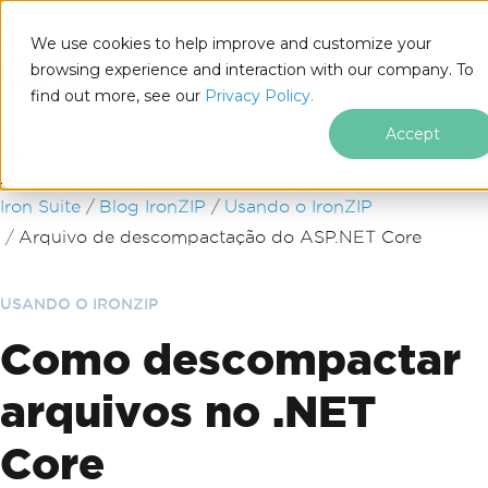
We use cookies to help improve and customize your
browsing experience and interaction with our company. To
find out more, see our
Privacy Policy.
for
.NET
Accept
Ir para o conteúdo do rodapé
Iron Suite
Blog IronZIP
Usando o IronZIP
Arquivo de descompactação do ASP.NET Core
USANDO O IRONZIP
Como descompactar
arquivos no .NET
Core