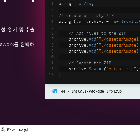
using 
IronZip
;
// Create an empty ZIP
using 
(
var
 archive 
=
new
IronZip
{
성, 읽기 및 추출
// Add files to the ZIP
    archive
.
Add
(
"./assets/image1
Framework를 완벽하
    archive
.
Add
(
"./assets/image2
    archive
.
Add
(
"./assets/image3
// Export the ZIP
    archive
.
SaveAs
(
"output.zip"
)
}
Install-Package IronZip
 압축 해제 파일