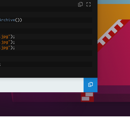
Archive
())
.jpg"
);
.jpg"
);
.jpg"
);
;