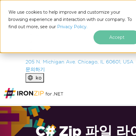
IRON
SOFTWARE
We use cookies to help improve and customize your
제품
browsing experience and interaction with our company. To
find out more, see our
기업
Privacy Policy.
솔루션
Accept
리소스
회사 소개
205 N. Michigan Ave. Chicago, IL 60601, USA
문의하기
ko
C# Zip 파일 