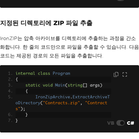
지정된 디렉토리에 ZIP 파일 추출
IronZIP는 압축 아카이브를 디렉토리에 추출하는 과정을 간소
화합니다. 한 줄의 코드만으로 파일을 추출할 수 있습니다. 다음
코드는 제공된 경로의 모든 파일을 추출합니다.
internal
class
Program
{
static
void
Main
(
string
[]
 args
)
{
IronZipArchive
.
ExtractArchiveT
oDirectory
(
"Contracts.zip"
,
"Contract
s"
);
}
}
VB
C#