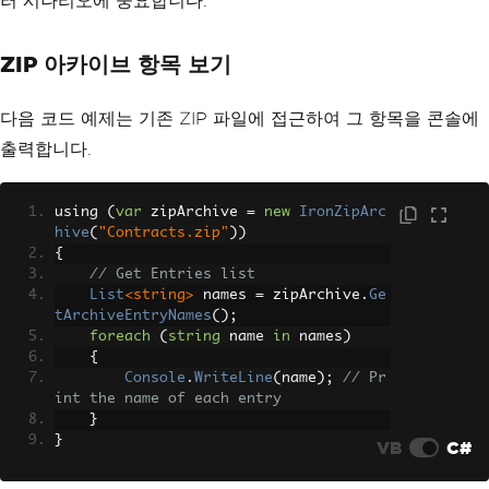
러 시나리오에 중요합니다.
ZIP 아카이브 항목 보기
다음 코드 예제는 기존 ZIP 파일에 접근하여 그 항목을 콘솔에
출력합니다.
using 
(
var
 zipArchive 
=
new
IronZipArc
hive
(
"Contracts.zip"
))
{
// Get Entries list
List
<string>
 names 
=
 zipArchive
.
Ge
tArchiveEntryNames
();
foreach
(
string
 name 
in
 names
)
{
Console
.
WriteLine
(
name
);
// Pr
int the name of each entry
}
}
VB
C#