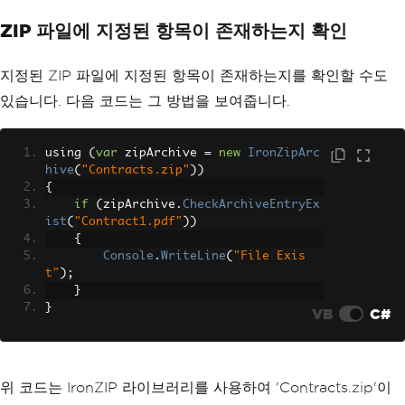
ZIP 파일에 지정된 항목이 존재하는지 확인
지정된 ZIP 파일에 지정된 항목이 존재하는지를 확인할 수도
있습니다. 다음 코드는 그 방법을 보여줍니다.
using 
(
var
 zipArchive 
=
new
IronZipArc
hive
(
"Contracts.zip"
))
{
if
(
zipArchive
.
CheckArchiveEntryEx
ist
(
"Contract1.pdf"
))
{
Console
.
WriteLine
(
"File Exis
t"
);
}
}
VB
C#
위 코드는 IronZIP 라이브러리를 사용하여 'Contracts.zip'이