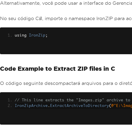
Alternativamente, você pode usar a interface do Gerencia
No seu código C#, importe o namespace IronZIP para ace
using 
IronZip
;
Code Example to Extract ZIP files in C
O código seguinte descompactará arquivos para o diretó
// This line extracts the "Images.zip" archive to
IronZipArchive
.
ExtractArchiveToDirectory
(
@"E:\Ima