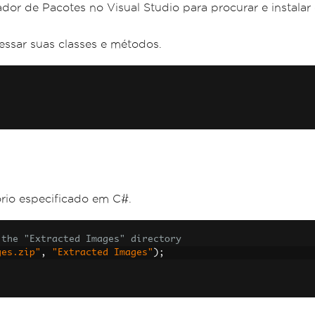
dor de Pacotes no Visual Studio para procurar e instalar 
ssar suas classes e métodos.
rio especificado em C#.
 the "Extracted Images" directory
ges.zip"
,
"Extracted Images"
);