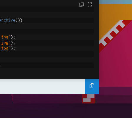
Archive
())
.jpg"
);
.jpg"
);
.jpg"
);
;