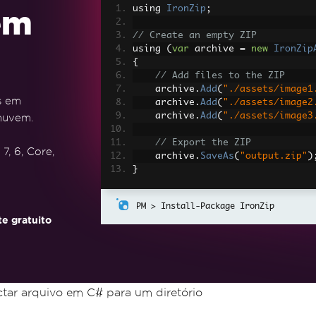
using 
IronZip
;
em
// Create an empty ZIP
using 
(
var
 archive 
=
new
IronZip
{
// Add files to the ZIP
    archive
.
Add
(
"./assets/image1
s em
    archive
.
Add
(
"./assets/image2
    archive
.
Add
(
"./assets/image3
nuvem.
// Export the ZIP
7, 6, Core,
    archive
.
SaveAs
(
"output.zip"
)
}
Install-Package IronZip
e gratuito
ar arquivo em C# para um diretório