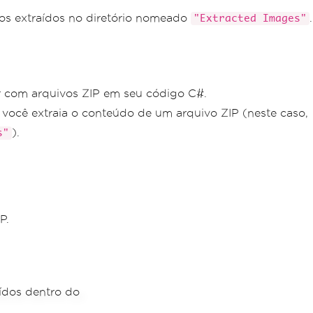
os extraídos no diretório nomeado
.
"Extracted Images"
har com arquivos ZIP em seu código C#.
 você extraia o conteúdo de um arquivo ZIP (neste caso,
).
s"
P.