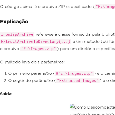
O código acima lê o arquivo ZIP especificado (
"E:\Imag
Explicação
refere-se à classe fornecida pela bibli
IronZipArchive
é um método (ou fun
ExtractArchiveToDirectory(...)
o arquivo
) para um diretório especifi
"E:\Images.zip"
O método leva dois parâmetros:
O primeiro parâmetro (
) é o cami
@"E:\Images.zip"
O segundo parâmetro (
) é o d
"Extracted Images"
Saída: