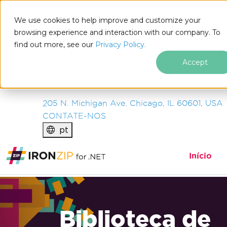
IRON
SOFTWARE
We use cookies to help improve and customize your
PRODUTOS
browsing experience and interaction with our company. To
find out more, see our
EMPRESA
Privacy Policy.
SOLUÇÕES
Accept
RECURSOS
SOBRE NÓS
205 N. Michigan Ave. Chicago, IL 60601, USA
CONTATE-NOS
pt
Início
Biblioteca de