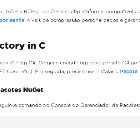
TAR, GZIP e BZIP2. IronZIP é multiplataforma, compatíve
por senha
, níveis de compressão personalizados e geren
ctory in C
uivos ZIP em C#. Comece criando um novo projeto C# no V
 Core, etc.). Em seguida, precisamos instalar o
Pacote 
 Pacotes NuGet
 seguinte comando no Console do Gerenciador de Pacotes