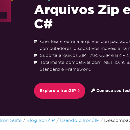
Arquivos Zip 
C#
Crie, leia e extraia arquivos compactado
computadores, dispositivos móveis e na 
Suporta arquivos ZIP, TAR, GZIP e BZIP2.
Totalmente compatível com .NET 10, 9, 8, 
Standard e Framework.
Explore o IronZIP
Comece seu test
Ir para o conteúdo do rodapé
Iron Suite
Blog IronZIP
Usando o IronZIP
Descompact