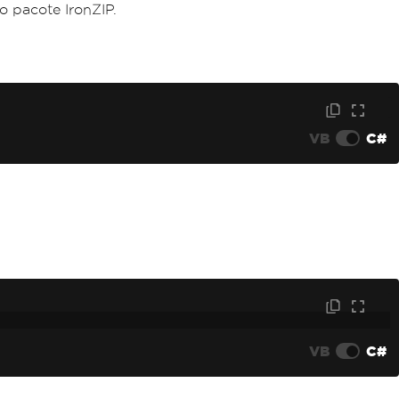
o pacote IronZIP.
VB
C#
VB
C#