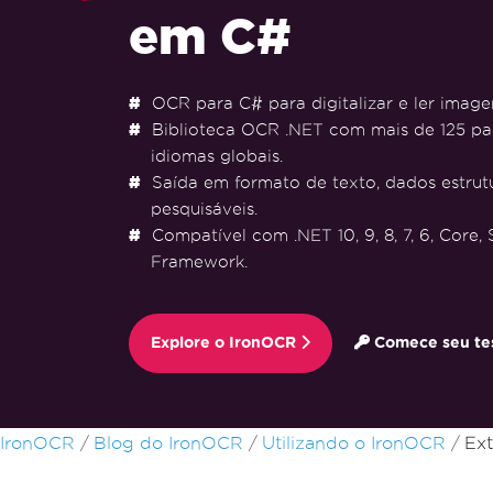
em C#
OCR para C# para digitalizar e ler imag
Biblioteca OCR .NET com mais de 125 pa
idiomas globais.
Saída em formato de texto, dados estru
pesquisáveis.
Compatível com .NET 10, 9, 8, 7, 6, Core,
Framework.
Explore o IronOCR
Comece seu tes
Ir para o conteúdo do rodapé
IronOCR
Blog do IronOCR
Utilizando o IronOCR
Ext