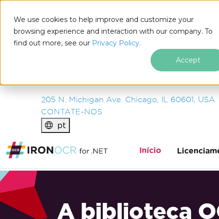
IRON
SOFTWARE
We use cookies to help improve and customize your
PRODUTOS
browsing experience and interaction with our company. To
find out more, see our
EMPRESA
Privacy Policy.
SOLUÇÕES
Accept
RECURSOS
SOBRE NÓS
205 N. Michigan Ave. Chicago, IL 60601, USA
CONTATE-NOS
pt
Início
Licenciam
A biblioteca 