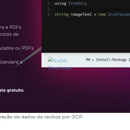
using 
IronOcr
;
string
 imageText 
=
new
IronTesse
ens e PDFs
cotes de
turados ou PDFs
Install-Package 
 Standard e
te gratuito
ração de dados de recibos por OCR