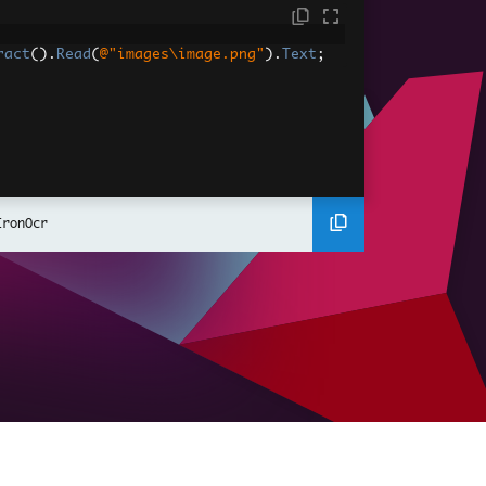
ract
().
Read
(
@"images\image.png"
).
Text
;
IronOcr