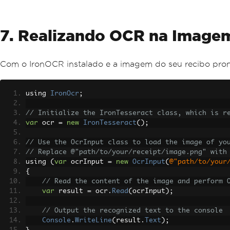
7. Realizando OCR na Image
Com o IronOCR instalado e a imagem do seu recibo pronta
using 
IronOcr
;
// Initialize the IronTesseract class, which is r
var
 ocr 
=
new
IronTesseract
();
// Use the OcrInput class to load the image of yo
// Replace @"path/to/your/receipt/image.png" with
using 
(
var
 ocrInput 
=
new
OcrInput
(
@"path/to/your
{
// Read the content of the image and perform 
var
 result 
=
 ocr
.
Read
(
ocrInput
);
// Output the recognized text to the console
Console
.
WriteLine
(
result
.
Text
);