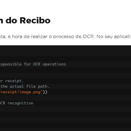
m do Recibo
, é hora de realizar o processo de OCR. No seu aplicati
esponsible for OCR operations
ur receipt.
 the actual file path.
/receipt/image.png"
))
OCR recognition