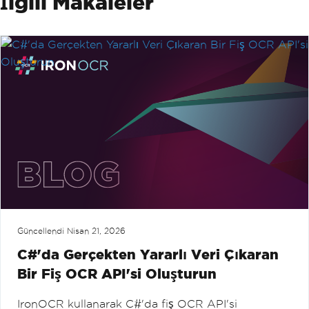
İlgili Makaleler
Güncellendi
Nisan 21, 2026
C#'da Gerçekten Yararlı Veri Çıkaran
Bir Fiş OCR API'si Oluşturun
IronOCR kullanarak C#'da fiş OCR API'si