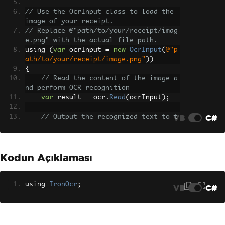
// Use the OcrInput class to load the 
image of your receipt.
// Replace @"path/to/your/receipt/imag
e.png" with the actual file path.
using 
(
var
 ocrInput 
=
new
OcrInput
(
@"p
ath/to/your/receipt/image.png"
))
{
// Read the content of the image a
nd perform OCR recognition
var
 result 
=
 ocr
.
Read
(
ocrInput
);
VB
C#
// Output the recognized text to t
he console
Console
.
WriteLine
(
result
.
Text
);
}
Kodun Açıklaması
using 
IronOcr
;
VB
C#