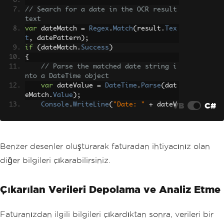
// Search for a date in the OCR result 
text
var
 dateMatch 
=
Regex
.
Match
(
result
.
Tex
t
,
 datePattern
);
if
(
dateMatch
.
Success
)
{
// Parse the matched date string i
nto a DateTime object
var
 dateValue 
=
DateTime
.
Parse
(
dat
eMatch
.
Value
);
VB
C#
Console
.
WriteLine
(
"Date: "
+
 dateV
alue
);
}
Benzer desenler oluşturarak faturadan ihtiyacınız olan
diğer bilgileri çıkarabilirsiniz.
Çıkarılan Verileri Depolama ve Analiz Etme
Faturanızdan ilgili bilgileri çıkardıktan sonra, verileri bir