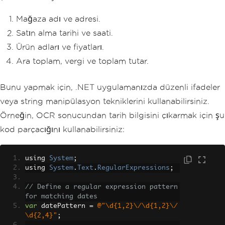
Mağaza adı ve adresi.
Satın alma tarihi ve saati.
Ürün adları ve fiyatları.
Ara toplam, vergi ve toplam tutar.
Bunu yapmak için, .NET uygulamanızda düzenli ifadeler
veya string manipülasyon tekniklerini kullanabilirsiniz.
Örneğin, OCR sonucundan tarih bilgisini çıkarmak için şu
kod parçacığını kullanabilirsiniz:
using 
System
;
using 
System
.
Text
.
RegularExpressions
;
// Define a regular expression pattern 
for matching dates
var
 datePattern 
=
@"\d{1,2}\/\d{1,2}\/
\d{2,4}"
;