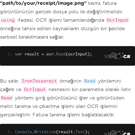
"path/to/your/receipt/image.png"
kısmı, fatura
görüntünüzün gerçek dosya yolu ile değiştirilmelidir.
ifadesi, OCR işlemi tamamlandığında
using
OcrInput
örneğine tahsis edilen kaynakların düzgün bir şekilde
serbest bırakılmasını sağlar.
var
 result 
=
 ocr
.
Read
(
ocrInput
);
VB
C#
Bu satır,
örneğinin
yöntemini
IronTesseract
Read
çağırır ve
nesnesini bir parametre olarak iletir.
OcrInput
yöntemi giriş görüntüsünü işler ve görüntüden
Read
metin tanıma ve çıkartma işlemi olan OCR işlemini
gerçekleştirir. Fatura tanıma işlemi başlatılacaktır.
Console
.
WriteLine
(
result
.
Text
);
VB
C#