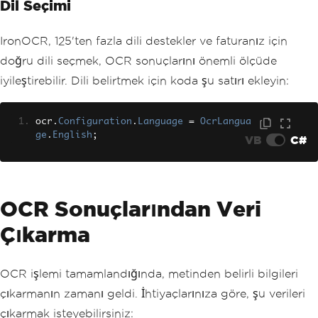
Dil Seçimi
IronOCR, 125'ten fazla dili destekler ve faturanız için
doğru dili seçmek, OCR sonuçlarını önemli ölçüde
iyileştirebilir. Dili belirtmek için koda şu satırı ekleyin:
ocr
.
Configuration
.
Language
=
OcrLangua
ge
.
English
;
VB
C#
OCR Sonuçlarından Veri
Çıkarma
OCR işlemi tamamlandığında, metinden belirli bilgileri
çıkarmanın zamanı geldi. İhtiyaçlarınıza göre, şu verileri
çıkarmak isteyebilirsiniz: