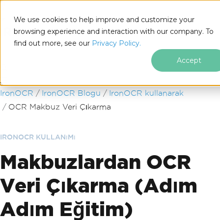
We use cookies to help improve and customize your
browsing experience and interaction with our company. To
find out more, see our
Privacy Policy.
for
.NET
Accept
Altbilgi içeriğine atla
IronOCR
IronOCR Blogu
IronOCR kullanarak
OCR Makbuz Veri Çıkarma
IRONOCR KULLANıMı
Makbuzlardan OCR
Veri Çıkarma (Adım
Adım Eğitim)