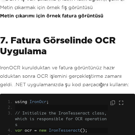
Metin çıkarımı için örnek fatura görüntüsü
7. Fatura Görselinde OCR
Uygulama
IronOCR kurulduktan ve fatura görüntünüz hazır
olduktan sonra OCR işlemini gerçekleştirme zamanı
geldi. .NET uygulamanızda şu kod parçacığını kullanın:
using 
IronOcr
;
// Initialize the IronTesseract class, 
which is responsible for OCR operation
s
var
 ocr 
=
new
IronTesseract
();