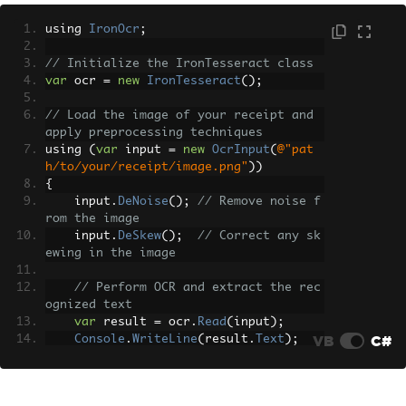
using 
IronOcr
;
// Initialize the IronTesseract class
var
 ocr 
=
new
IronTesseract
();
// Load the image of your receipt and 
apply preprocessing techniques
using 
(
var
 input 
=
new
OcrInput
(
@"pat
h/to/your/receipt/image.png"
))
{
    input
.
DeNoise
();
// Remove noise f
rom the image
    input
.
DeSkew
();
// Correct any sk
ewing in the image
// Perform OCR and extract the rec
ognized text
var
 result 
=
 ocr
.
Read
(
input
);
VB
C#
Console
.
WriteLine
(
result
.
Text
);
}