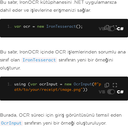
Bu satır, IronOCR kütüphanesini .NET uygulamanıza
dahil eder ve işlevlerine erişmenizi sağlar.
var
 ocr 
=
new
IronTesseract
();
VB
C#
Bu satır, IronOCR içinde OCR işlemlerinden sorumlu ana
sınıf olan
sınıfının yeni bir örneğini
IronTesseract
oluşturur.
using 
(
var
 ocrInput 
=
new
OcrInput
(
@"p
ath/to/your/receipt/image.png"
))
VB
C#
Burada, OCR süreci için giriş görüntüsünü temsil eden
sınıfının yeni bir örneği oluşturuluyor.
OcrInput