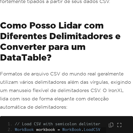
fortemente tipados a partir de seus dados CSV.
// Output the records
foreach
(
var
 record 
in
 customers
)
{
Console
.
WriteLine
(
$
"Customer: {rec
Como Posso Lidar com
ord.Name}"
);
}
Diferentes Delimitadores e
Converter para um
DataTable?
Formatos de arquivo CSV do mundo real geralmente
utilizam vários delimitadores além das vírgulas, exigindo
um manuseio flexível de delimitadores CSV. O IronXL
lida com isso de forma elegante com detecção
automática de delimitadores:
// Load CSV with semicolon delimiter
WorkBook
 workbook 
=
WorkBook
.
LoadCSV