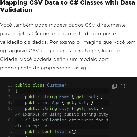
Mapping CSV Data to C# Classes with Data
Validation
Você também pode mapear dados CSV diretamente
para objetos C# com mapeamento de campos e
validação de dados. Por exemplo, imagine que você tem
um arquivo CSV com colunas para Nome, Idade e
Cidade. Você poderia definir um modelo com
mapeamento de propriedades assim:
public
class
Customer
{
public
string
Name
{
get
;
set
;
}
public
int
Age
{
get
;
set
;
}
public
string
City
{
get
;
set
;
}
// Example of using public string city
// Add validation attributes for d
ata integrity
public
bool
IsValid
()