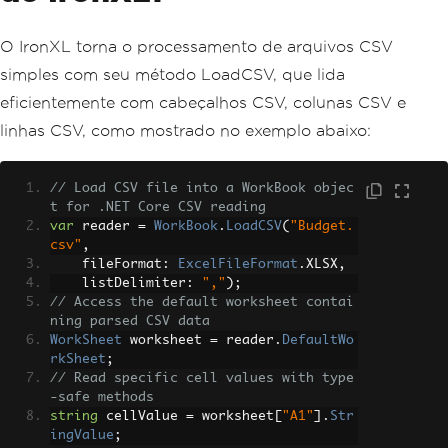
O IronXL torna o processamento de arquivos CSV
simples com seu método LoadCSV, que lida
eficientemente com cabeçalhos CSV, colunas CSV e
linhas CSV, como mostrado no exemplo abaixo:
// Load CSV file into a WorkBook objec
t for .NET Core CSV reading
var
 reader 
=
WorkBook
.
LoadCSV
(
"Budget.
csv"
,
    fileFormat
:
ExcelFileFormat
.
XLSX
,
    listDelimiter
:
","
);
// Access the default worksheet contai
ning parsed CSV data
WorkSheet
 worksheet 
=
 reader
.
DefaultWo
rkSheet
;
// Read specific cell values with type
-safe methods
string
 cellValue 
=
 worksheet
[
"A1"
].
Str
ingValue
;