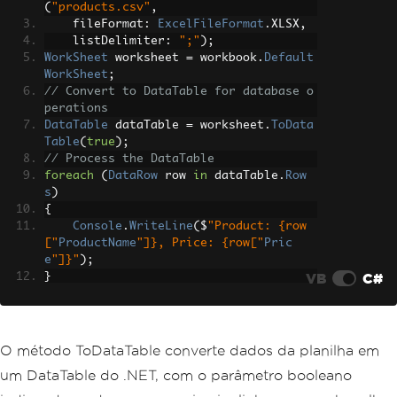
(
"products.csv"
,
    fileFormat
:
ExcelFileFormat
.
XLSX
,
    listDelimiter
:
";"
);
WorkSheet
 worksheet 
=
 workbook
.
Default
WorkSheet
;
// Convert to DataTable for database o
perations
DataTable
 dataTable 
=
 worksheet
.
ToData
Table
(
true
);
// Process the DataTable
foreach
(
DataRow
 row 
in
 dataTable
.
Row
s
)
{
Console
.
WriteLine
(
$
"Product: {row
["
ProductName
"]}, Price: {row["
Pric
e
"]}"
);
VB
C#
}
O método ToDataTable converte dados da planilha em
um DataTable do .NET, com o parâmetro booleano