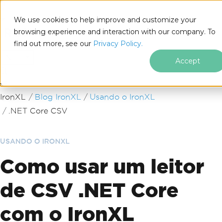
We use cookies to help improve and customize your
browsing experience and interaction with our company. To
find out more, see our
Privacy Policy.
for
.NET
Accept
Ir para o conteúdo do rodapé
IronXL
Blog IronXL
Usando o IronXL
.NET Core CSV
USANDO O IRONXL
Como usar um leitor
de CSV .NET Core
com o IronXL