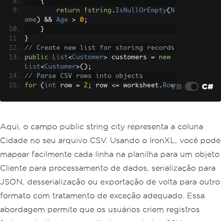
{
return
!
string
.
IsNullOrEmpty
(
N
ame
)
&&
Age
>
0
;
}
}
// Create new list for storing records
public
List
<
Customer
>
 customers 
=
new
List
<
Customer
>();
// Parse CSV rows into objects
VB
C#
for
(
int
 row 
=
2
;
 row 
<=
 worksheet
.
Row
Count
;
 row
++)
{
var
 customer 
=
new
Customer
{
Aqui, o campo public string city representa a coluna
Name
=
 worksheet
[
$
"A{row}"
].
St
Cidade no seu arquivo CSV. Usando o IronXL, você pode
ringValue
,
Age
=
 worksheet
[
$
"B{row}"
].
Int
mapear facilmente cada linha na planilha para um objeto
Value
,
Cliente para processamento de dados, serialização para
City
=
 worksheet
[
$
"C{row}"
].
St
ringValue
JSON, desserialização ou exportação de volta para outro
};
formato com tratamento de exceção adequado. Essa
if
(
customer
.
IsValid
())
        customers
.
Add
(
customer
);
abordagem permite que os usuários criem registros
}