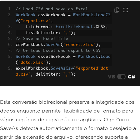
// Load CSV and save as Excel
WorkBook
 csvWorkbook 
=
WorkBook
.
LoadCS
V
(
"report.csv"
,
    fileFormat
:
ExcelFileFormat
.
XLSX
,
    listDelimiter
:
","
);
// Save as Excel file
csvWorkbook
.
SaveAs
(
"report.xlsx"
);
// Or load Excel and export to CSV
WorkBook
 excelWorkbook 
=
WorkBook
.
Load
(
"data.xlsx"
);
excelWorkbook
.
SaveAsCsv
(
"exported_dat
a.csv"
,
 delimiter
:
","
);
VB
C#
Esta conversão bidirecional preserva a integridade dos
dados enquanto permite flexibilidade de formato para
vários cenários de conversão de arquivos. O método
SaveAs detecta automaticamente o formato desejado a
partir da extensão do arquivo, oferecendo suporte a