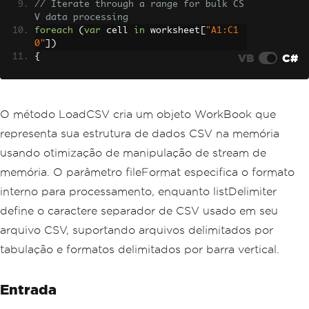
// Iterate through a range for bulk CS
V data processing
foreach
(
var
 cell 
in
 worksheet
[
"A1:C1
0"
])
VB
C#
{
Console
.
WriteLine
(
$
"Cell {cell.Add
ressString}: {cell.Text}"
);
}
O método LoadCSV cria um objeto WorkBook que
representa sua estrutura de dados CSV na memória
usando otimização de manipulação de stream de
memória. O parâmetro fileFormat especifica o formato
interno para processamento, enquanto listDelimiter
define o caractere separador de CSV usado em seu
arquivo CSV, suportando arquivos delimitados por
tabulação e formatos delimitados por barra vertical.
Entrada