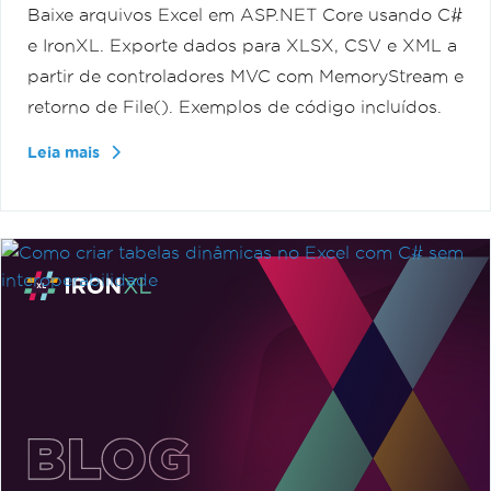
Baixe arquivos Excel em ASP.NET Core usando C#
e IronXL. Exporte dados para XLSX, CSV e XML a
partir de controladores MVC com MemoryStream e
retorno de File(). Exemplos de código incluídos.
Leia mais