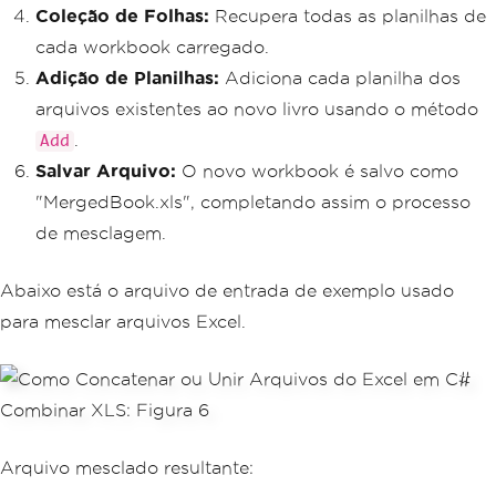
                    newWorkBook
.
WorkSh
Coleção de Folhas:
Recupera todas as planilhas de
eets
.
Add
(
sheet
);
cada workbook carregado.
}
Adição de Planilhas:
}
Adiciona cada planilha dos
arquivos existentes ao novo livro usando o método
// Save the new workbook w
.
ith a merged sheet collection
Add
            newWorkBook
.
SaveAs
(
"Merged
Salvar Arquivo:
O novo workbook é salvo como
Book.xls"
);
"MergedBook.xls", completando assim o processo
}
catch
(
Exception
 ex
)
de mesclagem.
{
// Output any exceptions e
ncountered during the merging process
Abaixo está o arquivo de entrada de exemplo usado
Console
.
WriteLine
(
ex
.
ToStr
para mesclar arquivos Excel.
ing
());
}
}
}
Arquivo mesclado resultante: