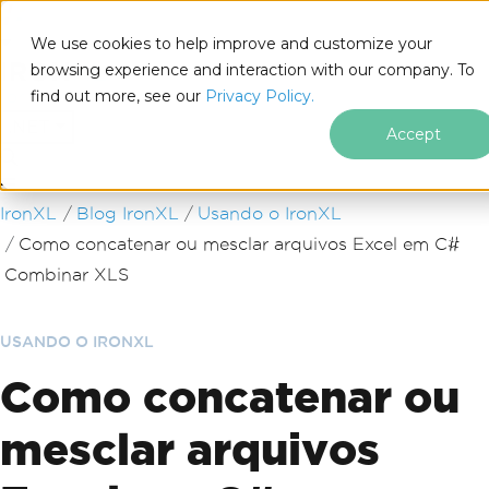
We use cookies to help improve and customize your
browsing experience and interaction with our company. To
find out more, see our
Privacy Policy.
for
.NET
Accept
Ir para o conteúdo do rodapé
IronXL
Blog IronXL
Usando o IronXL
Como concatenar ou mesclar arquivos Excel em C#
Combinar XLS
USANDO O IRONXL
Como concatenar ou
mesclar arquivos