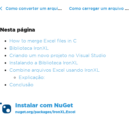
Como carregar um arquivo Excel em C#
Como converter um arquivo Excel em um DataTable em C# sem usar OLEDB
Nesta página
How to merge Excel files in C
Biblioteca IronXL
Criando um novo projeto no Visual Studio
Instalando a Biblioteca IronXL
Combine arquivos Excel usando IronXL
Explicação:
Conclusão
Instalar com
NuGet
nuget.org/packages/
IronXL.Excel
PM >
Install-Package IronXL.Excel