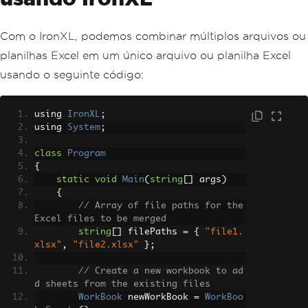
Com o IronXL, podemos combinar múltiplos arquivos ou
planilhas Excel em um único arquivo ou planilha Excel
usando o seguinte código:
using 
IronXL
;
using 
System
;
class
Program
{
static
void
Main
(
string
[]
 args
)
{
// Array of file paths for the 
Excel files to be merged
string
[]
 filePaths 
=
{
"file1.
xlsx"
,
"file2.xlsx"
};
// Create a new workbook to ad
d sheets from the existing files
WorkBook
 newWorkBook 
=
WorkBoo