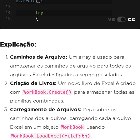
k
.
Create
();
try
VB
C#
{
foreach
(
var
 filePath 
in
 f
ilePaths
)
{
Explicação:
// Load the existing E
xcel file into a workbook
WorkBook
 existingWorkb
Caminhos de Arquivo:
Um array é usado para
ook 
=
WorkBook
.
LoadExcel
(
filePath
);
armazenar os caminhos de arquivo para todos os
// Retrieve the sheets 
arquivos Excel destinados a serem mesclados.
from the loaded workbook
Criação de Livros:
Um novo livro de Excel é criado
WorksheetsCollection
 s
heetCollection 
=
 existingWorkbook
.
Work
com
para armazenar todas as
WorkBook.Create()
Sheets
;
planilhas combinadas.
// Add each sheet from 
Carregamento de Arquivos:
Itera sobre os
the existing workbook to the new workb
caminhos dos arquivos, carregando cada arquivo
ook
foreach
(
var
 sheet 
in
Excel em um objeto
usando
WorkBook
sheetCollection
)
.
WorkBook.LoadExcel(filePath)
{