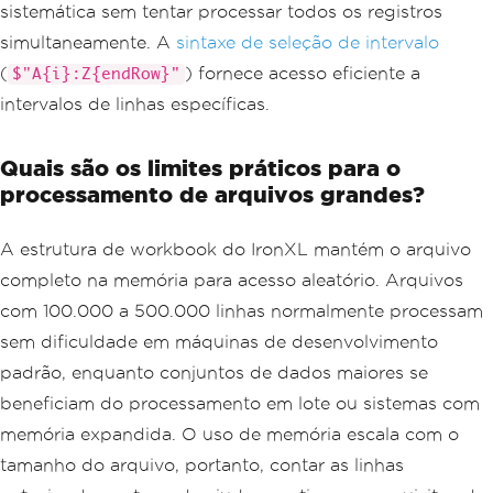
{
sistemática sem tentar processar todos os registros
ProcessRecord
(
cell
.
Value
);
simultaneamente. A
sintaxe de seleção de intervalo
}
(
) fornece acesso eficiente a
$"A{i}:Z{endRow}"
// Release memory between batches 
intervalos de linhas específicas.
for very large files
    GC
.
Collect
();
}
Quais são os limites práticos para o
processamento de arquivos grandes?
// Alternative: Process row by row for 
maximum control
for
(
int
 i 
=
0
;
 i 
<
 sheet
.
RowCount
;
 i
+
A estrutura de workbook do IronXL mantém o arquivo
+)
{
completo na memória para acesso aleatório. Arquivos
var
 row 
=
 sheet
.
Rows
[
i
];
com 100.000 a 500.000 linhas normalmente processam
// Process individual row data
sem dificuldade em máquinas de desenvolvimento
}
padrão, enquanto conjuntos de dados maiores se
beneficiam do processamento em lote ou sistemas com
memória expandida. O uso de memória escala com o
tamanho do arquivo, portanto, contar as linhas