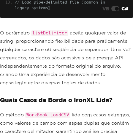
// Load pipe-delimited file (common in 
VB
C#
legacy systems)
WorkBook
 pipeData 
=
WorkBook
.
LoadCSV
(
"legacy_export.csv"
,
    fileFormatar
:
ExcelFileFormatar
.
XL
SX
,
O parâmetro
aceita qualquer valor de
listDelimiter
    listDelimiter
:
"|"
);
string, proporcionando flexibilidade para praticamente
// Access data identically regardless 
qualquer caractere ou sequência de separador. Uma vez
of original delimiter
carregados, os dados são acessíveis pela mesma API
WorkSheet
 sheet 
=
 europeanData
.
Default
WorkSheet
;
independentemente do formato original do arquivo,
Console
.
WriteLine
(
$
"First value: {shee
criando uma experiência de desenvolvimento
t["
A1
"].Value}"
);
consistente entre diversas fontes de dados.
Quais Casos de Borda o IronXL Lida?
O método
lida com casos extremos,
WorkBook.LoadCSV
como valores de campo com aspas duplas que contêm
o caractere delimitador, garantindo análise precisa