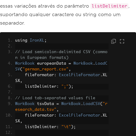
essas variações através do parâmetro
,
listDelimiter
suportando qualquer caractere ou string como um
separador.
using 
IronXL
;
// Load semicolon-delimited CSV (commo
n in European formats)
WorkBook
 europeanData 
=
WorkBook
.
LoadC
SV
(
"german_report.csv"
,
    fileFormatar
:
ExcelFileFormatar
.
XL
SX
,
    listDelimiter
:
";"
);
// Load tab-separated values file
WorkBook
 tsvData 
=
WorkBook
.
LoadCSV
(
"r
esearch_data.tsv"
,
    fileFormatar
:
ExcelFileFormatar
.
XL
SX
,
    listDelimiter
:
"\t"
);