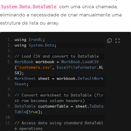
com uma única chamada,
System.Data.DataTable
eliminando a necessidade de criar manualmente uma
estrutura de lista ou array.
using 
IronXL
;
using 
System
.
Data
;
// Load CSV and convert to DataTable
WorkBook
 workbook 
=
WorkBook
.
LoadCSV
(
"customers.csv"
,
ExcelFileFormatar
.
XL
SX
);
WorkSheet
 sheet 
=
 workbook
.
DefaultWork
Sheet
;
// Convert worksheet to DataTable (fir
st row becomes column headers)
DataTable
 customerTable 
=
 sheet
.
ToData
Table
(
true
);
// Access data using standard DataTabl
e operations