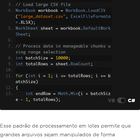
// Load large CSV file
WorkBook
 workbook 
=
WorkBook
.
LoadCSV
(
"large_dataset.csv"
,
ExcelFileFormata
r
.
XLSX
);
WorkSheet
 sheet 
=
 workbook
.
DefaultWork
Sheet
;
// Process data in manageable chunks u
sing range selection
int
 batchSize 
=
10000
;
int
 totalRows 
=
 sheet
.
RowCount
;
for
(
int
 i 
=
1
;
 i 
<=
 totalRows
;
 i 
+=
 b
atchSize
)
{
int
 endRow 
=
Math
.
Min
(
i 
+
 batchSiz
VB
C#
e 
-
1
,
 totalRows
);
// Select a range of rows for proc
essing
var
 batch 
=
 sheet
[
$
"A{i}:Z{endRo
Esse padrão de processamento em lotes permite que
w}"
];
grandes arquivos sejam manipulados de forma
foreach
(
var
 cell 
in
 batch
)