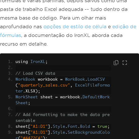
fórmulas e várias planilhas, depois salvos como uma
pasta de trabalho Excel adequada -- tudo dentro da
mesma base de código. Para um olhar mais
aprofundado nas
opções de estilo de célula
e
edição de
fórmulas
, a documentação do IronXL aborda cada
recurso em detalhe.
using 
IronXL
;
// Load CSV data
WorkBook
 workbook 
=
WorkBook
.
LoadCSV
(
"quarterly_sales.csv"
,
ExcelFileForma
tar
.
XLSX
);
WorkSheet
 sheet 
=
 workbook
.
DefaultWork
Sheet
;
// Add formatting to make the data pre
sentable
sheet
[
"A1:D1"
].
Style
.
Font
.
Bold
=
true
;
sheet
[
"A1:D1"
].
Style
.
SetBackgroundColo
r
(
"#4472C4"
);