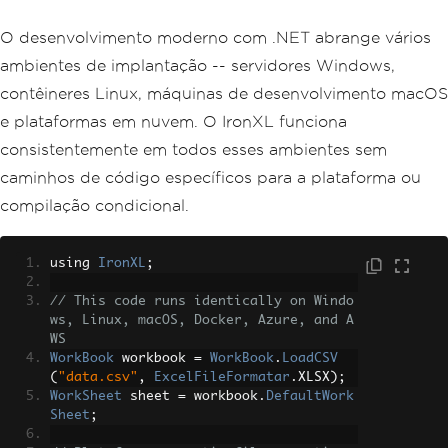
O desenvolvimento moderno com .NET abrange vários
ambientes de implantação -- servidores Windows,
contêineres Linux, máquinas de desenvolvimento macOS
e plataformas em nuvem. O IronXL funciona
consistentemente em todos esses ambientes sem
caminhos de código específicos para a plataforma ou
compilação condicional.
using 
IronXL
;
// This code runs identically on Windo
ws, Linux, macOS, Docker, Azure, and A
WS
WorkBook
 workbook 
=
WorkBook
.
LoadCSV
(
"data.csv"
,
ExcelFileFormatar
.
XLSX
);
WorkSheet
 sheet 
=
 workbook
.
DefaultWork
Sheet
;