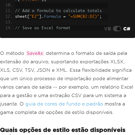
// Add a formula to calculate totals
sheet
[
"E2"
].
Formula
=
"=SUM(B2:D2)"
;
VB
C#
// Save as Excel format
workbook
.
SaveAs
(
"quarterly_sales_forma
tted.xlsx"
);
// Or save back to CSV when needed
O método
determina o formato de saída pela
SaveAs
workbook
.
SaveAsCsv
(
"quarterly_sales_pr
extensão do arquivo, suportando exportações XLSX,
ocessed.csv"
);
XLS, CSV, TSV, JSON e XML. Essa flexibilidade significa
que um único processo de importação pode alimentar
vários canais de saída -- por exemplo, um relatório Excel
para a gestão e uma extração CSV para um sistema a
jusante. O
guia de cores de fundo e padrão
mostra a
gama completa de opções de estilo disponíveis.
Quais opções de estilo estão disponíveis