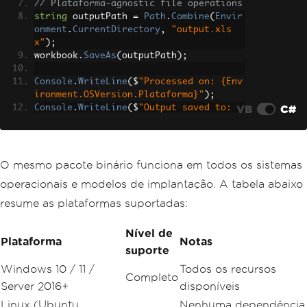
// Plataforma-agnostic file operations
string
 outputPath 
=
Path
.
Combine
(
Envir
onment
.
CurrentDirectory
,
"output.xls
x"
);
workbook
.
SaveAs
(
outputPath
);
Console
.
WriteLine
(
$
"Processed on: {Env
ironment.OSVersion.Plataforma}"
);
VB
C#
Console
.
WriteLine
(
$
"Output saved to: 
{outputPath}"
);
bool
 success 
=
File
.
Exists
(
outputPat
h
);
O mesmo pacote binário funciona em todos os sistemas
operacionais e modelos de implantação. A tabela abaixo
resume as plataformas suportadas:
Nível de
Plataforma
Notas
suporte
Windows 10 / 11 /
Todos os recursos
Completo
Server 2016+
disponíveis
Linux (Ubuntu,
Nenhuma dependência