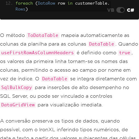
foreach
(
DataRow
 row 
in
 customerTable
.
VB
C#
Rows
)
{
Console
.
WriteLine
(
$
"Customer: {row
["
Name
"]}, Email: {row["
Email
"]}"
);
}
O método
mapeia automaticamente as
ToDataTable
colunas da planilha para as colunas
. Quando
DataTable
// Use with LINQ for filtering and tra
nsformation
é definido como
,
useFirstRowAsColumnHeaders
true
var
 activeCustomers 
=
 customerTable
.
As
os valores da primeira linha tornam-se os nomes das
Enumerable
()
.
Where
(
r 
=>
 r
.
Field
<string>
(
"Statu
colunas, permitindo o acesso ao campo por nome em
s"
)
==
"Active"
)
vez de índice. O
se integra diretamente com
DataTable
.
ToList
();
para inserções de alto desempenho no
SqlBulkCopy
int
 totalCount 
=
 customerTable
.
Rows
.
Co
SQL Server, ou pode ser vinculado a controles
unt
;
Console
.
WriteLine
(
$
"Processed {totalCo
para visualização imediata.
DataGridView
unt} customer records"
);
A conversão preserva os tipos de dados, quando
possível, com o IronXL inferindo tipos numéricos, de
data e texto a partir dos valores subjacentes das células.