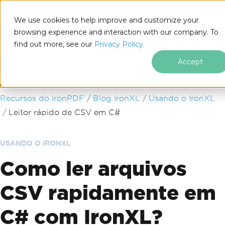
We use cookies to help improve and customize your
browsing experience and interaction with our company. To
find out more, see our
Privacy Policy.
for
.NET
Accept
Ir para o conteúdo do rodapé
Recursos do IronPDF
Blog IronXL
Usando o IronXL
Leitor rápido de CSV em C#
USANDO O IRONXL
Como ler arquivos
CSV rapidamente em
C# com IronXL?