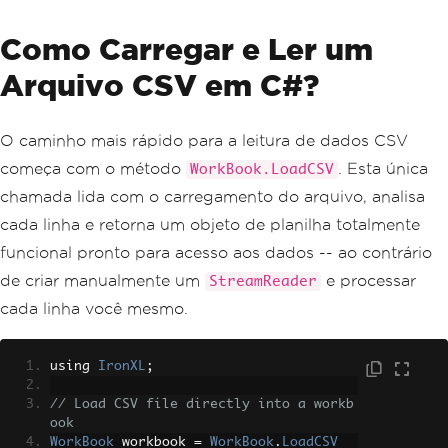
Como Carregar e Ler um
Arquivo CSV em C#?
O caminho mais rápido para a leitura de dados CSV
começa com o método
. Esta única
WorkBook.LoadCSV
chamada lida com o carregamento do arquivo, analisa
cada linha e retorna um objeto de planilha totalmente
funcional pronto para acesso aos dados -- ao contrário
de criar manualmente um
e processar
StreamReader
cada linha você mesmo.
using 
IronXL
;
// Load CSV file directly into a workb
ook
WorkBook
 workbook 
=
WorkBook
.
LoadCSV