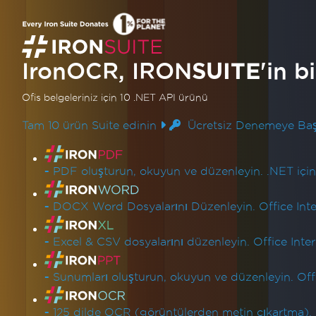
Güncellendi
Ocak 10, 2026
C#'ta Daha İyi OCR Sonuçları
İçin Görüntü Kalitesini
IronOCR, IRON
SUITE
'in b
Geliştirme Nasıl Yapılır
Ofis belgeleriniz için 10 .NET API ürünü
C#'ta daha iyi OCR doğruluğuna ulaşmak
Tam 10 ürün Suite edinin
Ücretsiz Denemeye Baş
için görüntü kalitesini nasıl artıracağınızı
öğrenin. Bu eğitim, bulanık, düşük-
Ürün Bağlantıları
kontrastlı veya kötü taranmış resimleri
-
PDF oluşturun, okuyun ve düzenleyin. .NET içi
Daha Fazla Oku
iyileştirme sürecini size rehberlik eder.
-
DOCX Word Dosyalarını Düzenleyin. Office Inter
-
Excel & CSV dosyalarını düzenleyin. Office Inter
-
Sunumları oluşturun, okuyun ve düzenleyin. Offic
-
125 dilde OCR (görüntülerden metin çıkartma).