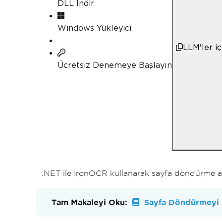
DLL İndir
Windows Yükleyici
LLM'ler i
Ücretsiz Denemeye Başlayın
.NET ile IronOCR kullanarak sayfa döndürme alg
Tam Makaleyi Oku:
Sayfa Döndürmeyi Na