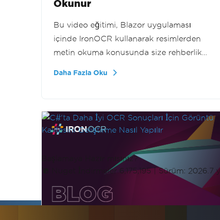
Okunur
Bu video eğitimi, Blazor uygulaması
içinde IronOCR kullanarak resimlerden
metin okuma konusunda size rehberlik
eder. Basit bir OCR iş akışı oluşturma
Daha Fazla Oku
konusunda ipuçları edinin ve resimlerden
verimli metin çıkarma işlemi yapmayı
öğrenin.
Başlamaya Hazır mısınız?
Nuget İndirmeler 6,175,195
|
Sürüm: 2026.7 y