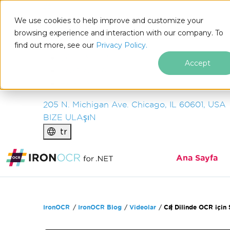
IRON
SOFTWARE
We use cookies to help improve and customize your
ÜRüNLER
browsing experience and interaction with our company. To
find out more, see our
KURUM
Privacy Policy.
ÇÖZÜMLER
Accept
KAYNAKLAR
HAKKIMIZDA
205 N. Michigan Ave. Chicago, IL 60601, USA
BIZE ULAşıN
tr
Ana Sayfa
Altbilgi içeriğine atla
IronOCR
IronOCR Blog
Videolar
C# Dilinde OCR için 