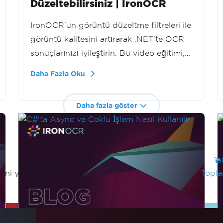
Düzeltebilirsiniz | IronOCR
IronOCR'un görüntü düzeltme filtreleri ile
görüntü kalitesini artırarak .NET'te OCR
sonuçlarınızı iyileştirin. Bu video eğitimi,
görüntülerdeki gürültüyü azaltma ve
Daha Fazla Oku
keskinleştirmeyi gösterir, böylece daha
net ve doğru metin tanıma sağlanır. OCR
Daha fazla göster
projelerinde düşük kaliteli görüntü
sorunlarıyla karşılaşan geliştiriciler için
mükemmeldir.
eni yayınlandı
Topla