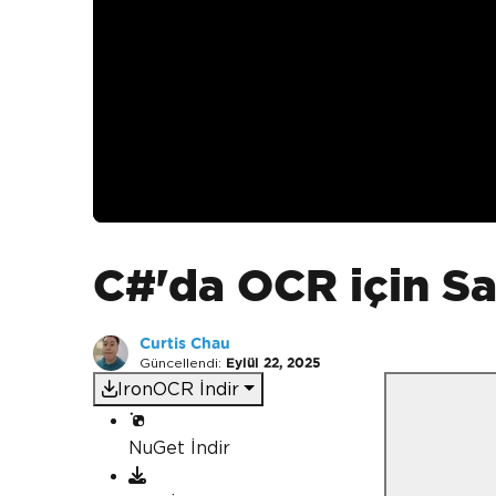
C#'da OCR için Sa
Curtis Chau
Güncellendi:
Eylül 22, 2025
IronOCR İndir
NuGet İndir