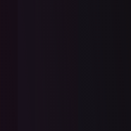
Güncellendi
Ocak 10, 2026
NET Maui'de OCR Nasıl
Gerçekleştirilir
DotNet MAUI ve IronOCR kullanarak
platformlar arası bir mobil uygulama
geliştirmeyi keşfedin. Bu video, projenize
IronOCR'u nasıl entegre edeceğinize dair
Daha Fazla Oku
kapsamlı bir kılavuz sunar.