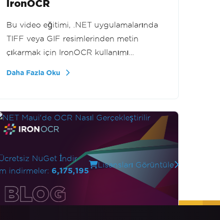
IronOCR
Bu video eğitimi, .NET uygulamalarında
TIFF veya GIF resimlerinden metin
çıkarmak için IronOCR kullanımı
konusunda sizi adım adım yönlendirir.
Daha Fazla Oku
Tek veya çok çerçeveli grafiklerle
uğraşırken, çeşitli görüntü formatlarından
metin çıkarma işlemini etkili bir şekilde
uygulamanın yolunu öğreneceksiniz, bu
da uygulamalarınızın yeteneklerini
artıracaktır.
Ücretsiz NuGet İndir
Lisansları Görüntüle
m indirmeler:
6,175,195