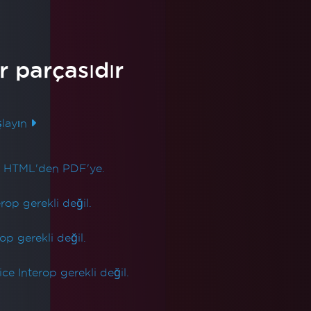
Güncellendi
Ocak 10, 2026
C#'ta Async ve Çoklu İşlem
Nasıl Kullanılır
ir parçasıdır
IronOCR kullanarak görüntü parlaklığını,
kontrastını, gamma değerini ve renk
layın
dengesini ayarlamak için C#'ta kullanılan
yöntemleri bu eğitimle keşfedin. Görüntü
Daha Fazla Oku
renklerini optimize ederek daha kesin
n HTML'den PDF'ye.
OCR sonuçları elde edebilirsiniz.
op gerekli değil.
op gerekli değil.
e Interop gerekli değil.