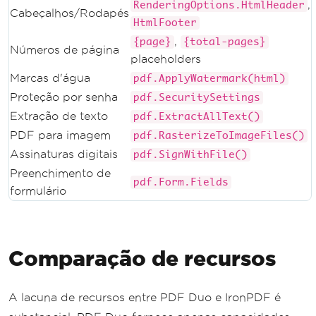
,
RenderingOptions.HtmlHeader
Cabeçalhos/Rodapés
HtmlFooter
,
{page}
{total-pages}
Números de página
placeholders
Marcas d'água
pdf.ApplyWatermark(html)
Proteção por senha
pdf.SecuritySettings
Extração de texto
pdf.ExtractAllText()
PDF para imagem
pdf.RasterizeToImageFiles()
Assinaturas digitais
pdf.SignWithFile()
Preenchimento de
pdf.Form.Fields
formulário
Comparação de recursos
A lacuna de recursos entre PDF Duo e IronPDF é