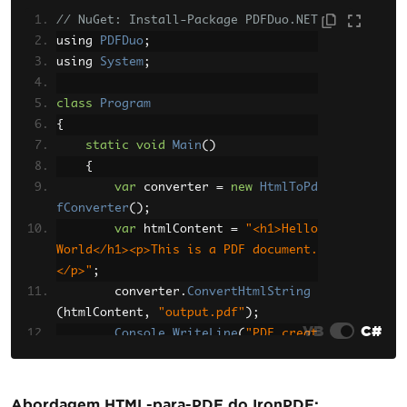
// NuGet: Install-Package PDFDuo.NET
using 
PDFDuo
;
using 
System
;
class
Program
{
static
void
Main
()
{
var
 converter 
=
new
HtmlToPd
fConverter
();
var
 htmlContent 
=
"<h1>Hello 
World</h1><p>This is a PDF document.
</p>"
;
        converter
.
ConvertHtmlString
(
htmlContent
,
"output.pdf"
);
VB
C#
Console
.
WriteLine
(
"PDF creat
ed successfully!"
);
}
}
Abordagem HTML-para-PDF do IronPDF: