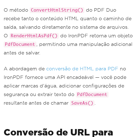
ed successfully!"
);
}
O método
do PDF Duo
ConvertHtmlString()
}
recebe tanto o conteúdo HTML quanto o caminho de
saída, salvando diretamente no sistema de arquivos.
O
do IronPDF retorna um objeto
RenderHtmlAsPdf()
, permitindo uma manipulação adicional
PdfDocument
antes de salvar.
A abordagem de
conversão de HTML para PDF
no
IronPDF fornece uma API encadeável — você pode
aplicar marcas d'água, adicionar configurações de
segurança ou extrair texto do
PdfDocument
resultante antes de chamar
.
SaveAs()
Conversão de URL para