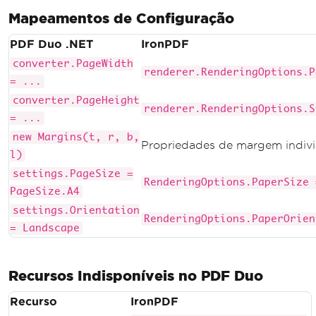
Mapeamentos de Configuração
PDF Duo .NET
IronPDF
converter.PageWidth
renderer.RenderingOptions.P
= ...
converter.PageHeight
renderer.RenderingOptions.S
= ...
new Margins(t, r, b,
Propriedades de margem indivi
l)
settings.PageSize =
RenderingOptions.PaperSize 
PageSize.A4
settings.Orientation
RenderingOptions.PaperOrien
= Landscape
Recursos Indisponíveis no PDF Duo
Recurso
IronPDF