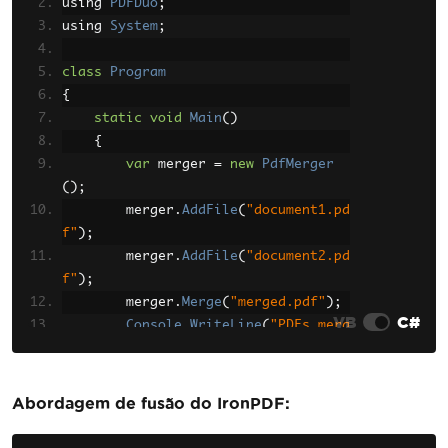
using 
PDFDuo
;
using 
System
;
class
Program
{
static
void
Main
()
{
var
 merger 
=
new
PdfMerger
();
        merger
.
AddFile
(
"document1.pd
f"
);
        merger
.
AddFile
(
"document2.pd
f"
);
        merger
.
Merge
(
"merged.pdf"
);
VB
C#
Console
.
WriteLine
(
"PDFs merg
ed successfully!"
);
}
}
Abordagem de fusão do IronPDF: