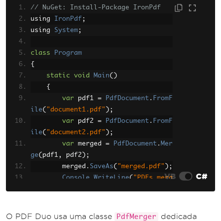
// NuGet: Install-Package IronPdf
using 
IronPdf
;
using 
System
;
class
Program
{
static
void
Main
()
{
var
 pdf1 
=
PdfDocument
.
FromF
ile
(
"document1.pdf"
);
var
 pdf2 
=
PdfDocument
.
FromF
ile
(
"document2.pdf"
);
var
 merged 
=
PdfDocument
.
Mer
ge
(
pdf1
,
 pdf2
);
        merged
.
SaveAs
(
"merged.pdf"
);
VB
C#
Console
.
WriteLine
(
"PDFs merg
ed successfully!"
);
}
}
O PDF Duo usa uma classe
dedicada
PdfMerger