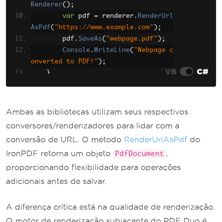
Renderer
();
var
 pdf 
=
 renderer
.
RenderUrl
AsPdf
(
"https://www.example.com"
);
        pdf
.
SaveAs
(
"webpage.pdf"
);
Console
.
WriteLine
(
"Webpage c
onverted to PDF!"
);
VB
C#
}
}
Ambas as bibliotecas utilizam seus respectivos
conversores/renderizadores para lidar com a
conversão de URL. O método
RenderUrlAsPdf
do
IronPDF retorna um objeto
,
PdfDocument
proporcionando flexibilidade para operações
adicionais antes de salvar.
A diferença crítica está na qualidade de renderização.
O motor de renderização subjacente do PDF Duo é