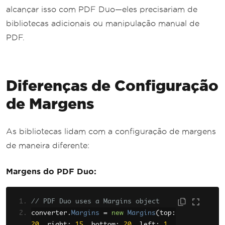
alcançar isso com PDF Duo—eles precisariam de
bibliotecas adicionais ou manipulação manual de
PDF.
Diferenças de Configuração
de Margens
As bibliotecas lidam com a configuração de margens
de maneira diferente:
Margens do PDF Duo:
// PDF Duo uses a Margins object
converter
.
Margins
=
new
Margins
(
top
:
20
,
 right
:
15
,
 bottom
:
20
,
 left
:
1