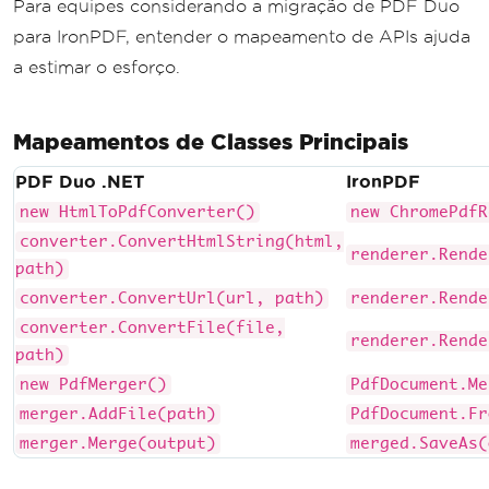
Para equipes considerando a migração de PDF Duo
para IronPDF, entender o mapeamento de APIs ajuda
a estimar o esforço.
Mapeamentos de Classes Principais
PDF Duo .NET
IronPDF
new HtmlToPdfConverter()
new ChromePdfR
converter.ConvertHtmlString(html,
renderer.Rende
path)
converter.ConvertUrl(url, path)
renderer.Rende
converter.ConvertFile(file,
renderer.Rende
path)
new PdfMerger()
PdfDocument.Me
merger.AddFile(path)
PdfDocument.Fr
merger.Merge(output)
merged.SaveAs(