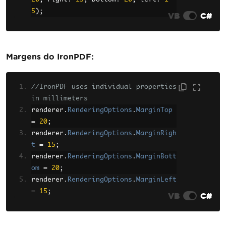
5
);
VB
C#
Margens do IronPDF:
//IronPDF uses individual properties 
in millimeters
renderer
.
RenderingOptions
.
MarginTop
=
20
;
renderer
.
RenderingOptions
.
MarginRigh
t
=
15
;
renderer
.
RenderingOptions
.
MarginBott
om
=
20
;
renderer
.
RenderingOptions
.
MarginLeft
=
15
;
VB
C#