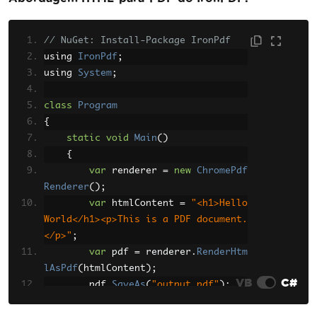
// NuGet: Install-Package IronPdf
using 
IronPdf
;
using 
System
;
class
Program
{
static
void
Main
()
{
var
 renderer 
=
new
ChromePdf
Renderer
();
var
 htmlContent 
=
"<h1>Hello 
World</h1><p>This is a PDF document.
</p>"
;
var
 pdf 
=
 renderer
.
RenderHtm
lAsPdf
(
htmlContent
);
VB
C#
        pdf
.
SaveAs
(
"output.pdf"
);
Console
.
WriteLine
(
"PDF creat