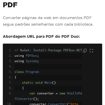
PDF
Converter páginas da web em documentos PDF
segue padrões semelhantes com cada biblioteca.
Abordagem URL para PDF do PDF Duo:
// NuGet: Install-Package PDFDuo.NET
using 
PDFDuo
;
using 
System
;
class
Program
{
static
void
Main
()
{
var
 converter 
=
new
HtmlToPd
fConverter
();
        converter
.
ConvertUrl
(
"http