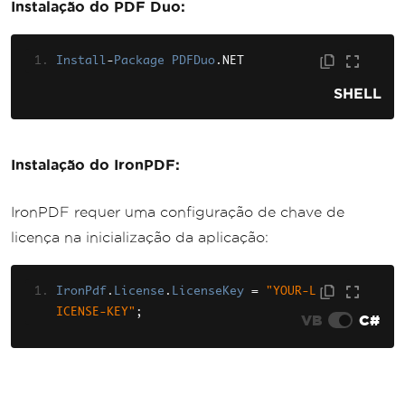
Instalação do PDF Duo:
Install
-
Package
PDFDuo
.
NET
SHELL
Instalação do IronPDF:
IronPDF requer uma configuração de chave de
licença na inicialização da aplicação:
IronPdf
.
License
.
LicenseKey
=
"YOUR-L
ICENSE-KEY"
;
VB
C#