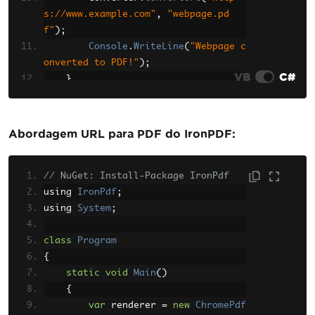
s://www.example.com"
,
"webpage.pd
f"
);
Console
.
WriteLine
(
"Webpage c
onverted to PDF!"
);
VB
C#
}
}
Abordagem URL para PDF do IronPDF:
// NuGet: Install-Package IronPdf
using 
IronPdf
;
using 
System
;
class
Program
{
static
void
Main
()
{
var
 renderer 
=
new
ChromePdf