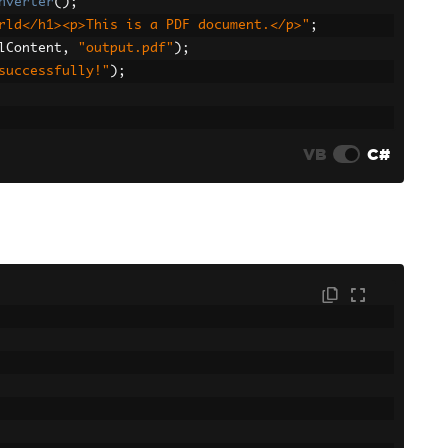
nverter
();
rld</h1><p>This is a PDF document.</p>"
;
lContent
,
"output.pdf"
);
successfully!"
);
VB
C#