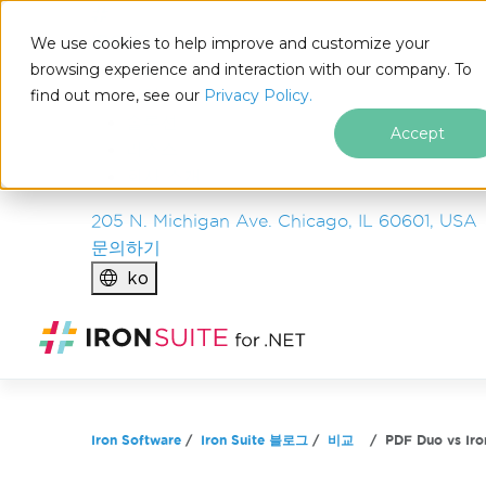
IRON
SOFTWARE
We use cookies to help improve and customize your
제품
browsing experience and interaction with our company. To
find out more, see our
기업
Privacy Policy.
솔루션
Accept
리소스
회사 소개
205 N. Michigan Ave. Chicago, IL 60601, USA
문의하기
ko
푸터 콘텐츠로 바로가기
Iron Software
Iron Suite 블로그
비교
PDF Duo vs I