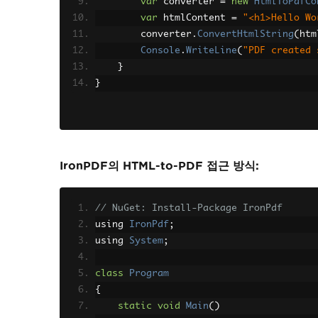
var
 converter 
=
new
HtmlToPdfCo
var
 htmlContent 
=
"<h1>Hello Wo
        converter
.
ConvertHtmlString
(
htm
Console
.
WriteLine
(
"PDF created 
}
}
IronPDF의 HTML-to-PDF 접근 방식:
// NuGet: Install-Package IronPdf
using 
IronPdf
;
using 
System
;
class
Program
{
static
void
Main
()