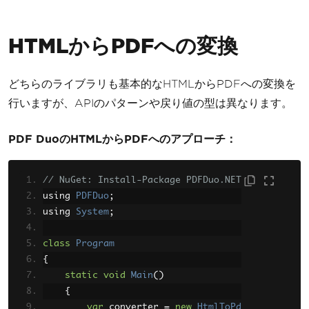
HTMLからPDFへの変換
どちらのライブラリも基本的なHTMLからPDFへの変換を
行いますが、APIのパターンや戻り値の型は異なります。
PDF DuoのHTMLからPDFへのアプローチ：
// NuGet: Install-Package PDFDuo.NET
using 
PDFDuo
;
using 
System
;
class
Program
{
static
void
Main
()
{
var
 converter 
=
new
HtmlToPd