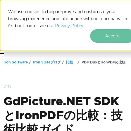
We use cookies to help improve and customize your
browsing experience and interaction with our company. To
find out more, see our
Privacy Policy.
Accept
for
.NET
フッターコンテンツにスキップ
Iron Software
Iron Suiteブログ
比較
PDF DuoとIronPDFの比較
比較
GdPicture.NET SDK
とIronPDFの比較：技
術比較ガイド