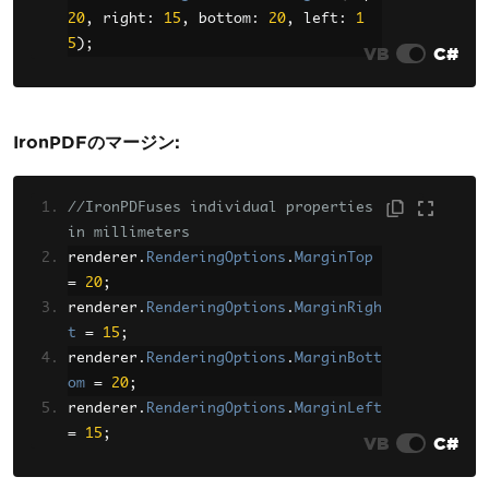
20
,
 right
:
15
,
 bottom
:
20
,
 left
:
1
5
);
VB
C#
IronPDFのマージン:
//IronPDFuses individual properties 
in millimeters
renderer
.
RenderingOptions
.
MarginTop
=
20
;
renderer
.
RenderingOptions
.
MarginRigh
t
=
15
;
renderer
.
RenderingOptions
.
MarginBott
om
=
20
;
renderer
.
RenderingOptions
.
MarginLeft
=
15
;
VB
C#