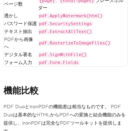
,
プレースホル
{page}
{total-pages}
ページ数
ダー
透かし
pdf.ApplyWatermark(html)
パスワード保護
pdf.SecuritySettings
テキスト抽出
pdf.ExtractAllText()
PDFから画像
pdf.RasterizeToImageFiles()
へ
デジタル署名
pdf.SignWithFile()
フォーム入力
pdf.Form.Fields
機能比較
PDF DuoとIronPDFの機能差は相当なものです。 PDF
Duoは基本的なHTMLからPDFへの変換と結合機能のみを
提供し、IronPDFは完全なPDFツールキットを提供しま