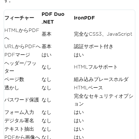
す。
PDF Duo
フィーチャー
IronPDF
.NET
HTMLからPDF
基本
完全なCSS3、JavaScript
へ
URLからPDFへ
基本
認証サポート付き
PDFマージ
はい
はい
ヘッダー/フッ
なし
HTMLフルサポート
ター
ページ数
なし
組み込みプレースホルダ
透かし
なし
HTMLベース
完全なセキュリティオプシ
パスワード保護
なし
ョン
フォーム入力
なし
はい
デジタル署名
なし
はい
テキスト抽出
なし
はい
PDFから画像へ
なし
はい