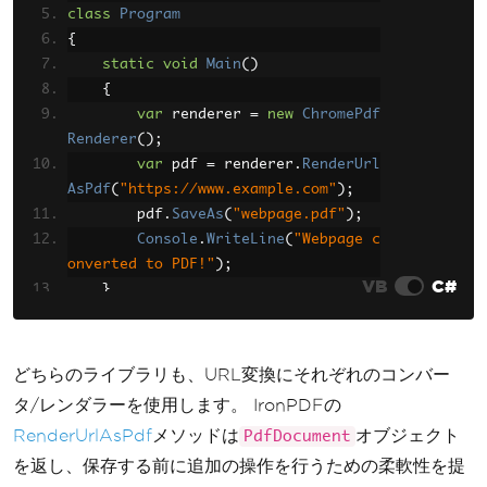
class
Program
{
static
void
Main
()
{
var
 renderer 
=
new
ChromePdf
Renderer
();
var
 pdf 
=
 renderer
.
RenderUrl
AsPdf
(
"https://www.example.com"
);
        pdf
.
SaveAs
(
"webpage.pdf"
);
Console
.
WriteLine
(
"Webpage c
onverted to PDF!"
);
VB
C#
}
}
どちらのライブラリも、URL変換にそれぞれのコンバー
タ/レンダラーを使用します。 IronPDFの
RenderUrlAsPdf
メソッドは
オブジェクト
PdfDocument
を返し、保存する前に追加の操作を行うための柔軟性を提