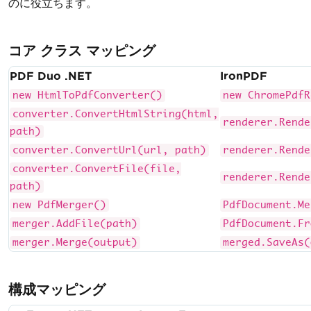
のに役立ちます。
コア クラス マッピング
PDF Duo .NET
IronPDF
new HtmlToPdfConverter()
new ChromePdfR
converter.ConvertHtmlString(html,
renderer.Rende
path)
converter.ConvertUrl(url, path)
renderer.Rende
converter.ConvertFile(file,
renderer.Rende
path)
new PdfMerger()
PdfDocument.Me
merger.AddFile(path)
PdfDocument.Fr
merger.Merge(output)
merged.SaveAs(
構成マッピング