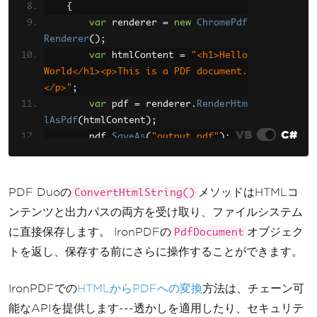
{
var
 renderer 
=
new
ChromePdf
Renderer
();
var
 htmlContent 
=
"<h1>Hello 
World</h1><p>This is a PDF document.
</p>"
;
var
 pdf 
=
 renderer
.
RenderHtm
lAsPdf
(
htmlContent
);
VB
C#
        pdf
.
SaveAs
(
"output.pdf"
);
Console
.
WriteLine
(
"PDF creat
ed successfully!"
);
}
PDF Duoの
メソッドはHTMLコ
ConvertHtmlString()
}
ンテンツと出力パスの両方を受け取り、ファイルシステム
に直接保存します。 IronPDFの
オブジェク
PdfDocument
トを返し、保存する前にさらに操作することができます。
IronPDFでの
HTMLからPDFへの変換
方法は、チェーン可
能なAPIを提供します---透かしを適用したり、セキュリテ