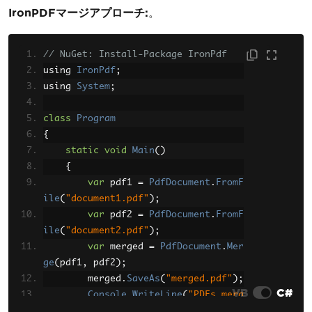
}
IronPDFマージアプローチ:
。
// NuGet: Install-Package IronPdf
using 
IronPdf
;
using 
System
;
class
Program
{
static
void
Main
()
{
var
 pdf1 
=
PdfDocument
.
FromF
ile
(
"document1.pdf"
);
var
 pdf2 
=
PdfDocument
.
FromF
ile
(
"document2.pdf"
);
var
 merged 
=
PdfDocument
.
Mer
ge
(
pdf1
,
 pdf2
);
        merged
.
SaveAs
(
"merged.pdf"
);
VB
C#
Console
.
WriteLine
(
"PDFs merg
ed successfully!"
);