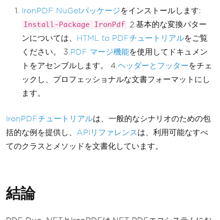
IronPDF NuGetパッケージ
をインストールします:
2.基本的な変換パター
Install-Package IronPdf
ンについては、
HTML to PDFチュートリアル
をご覧
ください。 3.
PDF マージ機能
を使用してドキュメン
トをアセンブルします。 4.
ヘッダーとフッター
をチェ
ックし、プロフェッショナルな文書フォーマットにし
ます。
IronPDFチュートリアル
は、一般的なシナリオのための包
括的な例を提供し、
APIリファレンス
は、利用可能なすべ
てのクラスとメソッドを文書化しています。
結論