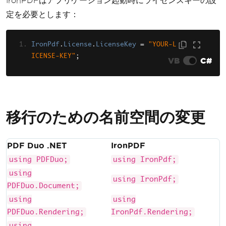
IronPDFはアプリケーション起動時にライセンスキーの設
定を必要とします：
IronPdf
.
License
.
LicenseKey
=
"YOUR-L
ICENSE-KEY"
;
VB
C#
移行のための名前空間の変更
PDF Duo .NET
IronPDF
using PDFDuo;
using IronPdf;
using
using IronPdf;
PDFDuo.Document;
using
using
PDFDuo.Rendering;
IronPdf.Rendering;
using