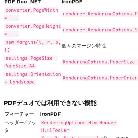
PDF Duo .NET
IronPDF
converter.PageWidth
renderer.RenderingOptions.P
= ...
converter.PageHeight
renderer.RenderingOptions.S
= ...
new Margins(t, r, b,
個々のマージン特性
l)
settings.PageSize =
RenderingOptions.PaperSize 
PageSize.A4
settings.Orientation
RenderingOptions.PaperOrien
= Landscape
PDFデュオでは利用できない機能
フィーチャー
IronPDF
ヘッダー/フッ
,
RenderingOptions.HtmlHeader
ター
HtmlFooter