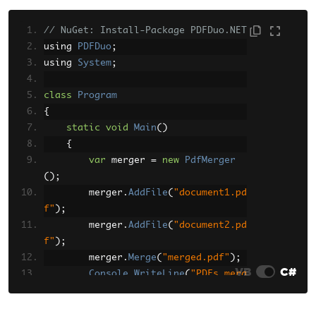
// NuGet: Install-Package PDFDuo.NET
using 
PDFDuo
;
using 
System
;
class
Program
{
static
void
Main
()
{
var
 merger 
=
new
PdfMerger
();
        merger
.
AddFile
(
"document1.pd
f"
);
        merger
.
AddFile
(
"document2.pd
f"
);
        merger
.
Merge
(
"merged.pdf"
);
VB
C#
Console
.
WriteLine
(
"PDFs merg
ed successfully!"
);
}