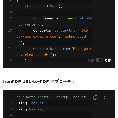
{
static
void
Main
()
{
var
 converter 
=
new
HtmlToPd
fConverter
();
        converter
.
ConvertUrl
(
"http
s://www.example.com"
,
"webpage.pd
f"
);
Console
.
WriteLine
(
"Webpage c
onverted to PDF!"
);
VB
C#
}
}
IronPDF URL-to-PDF アプローチ:
。
// NuGet: Install-Package IronPdf
using 
IronPdf
;
using 
System
;