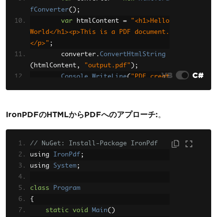
fConverter
();
var
 htmlContent 
=
"<h1>Hello 
World</h1><p>This is a PDF document.
</p>"
;
        converter
.
ConvertHtmlString
(
htmlContent
,
"output.pdf"
);
VB
C#
Console
.
WriteLine
(
"PDF creat
ed successfully!"
);
}
}
IronPDFのHTMLからPDFへのアプローチ:
。
// NuGet: Install-Package IronPdf
using 
IronPdf
;
using 
System
;
class
Program
{
static
void
Main
()