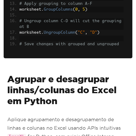
# Apply grouping to column A-F
worksheet
.
GroupColumns
(
0
,
5
)
# Ungroup column C-D will cut the grouping 
at B
worksheet
.
UngroupColumn
(
"C"
,
"D"
)
# Save changes with grouped and ungrouped 
rows and columns
workbook
.
SaveAs
(
"groupAndUngroup.xlsx"
)
Agrupar e desagrupar
linhas/colunas do Excel
em Python
Aplique agrupamento e desagrupamento de
linhas e colunas no Excel usando APIs intuitivas