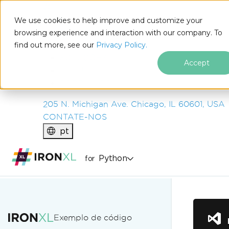
IRON
SOFTWARE
We use cookies to help improve and customize your
PRODUTOS
browsing experience and interaction with our company. To
find out more, see our
EMPRESA
Privacy Policy.
SOLUÇÕES
Accept
RECURSOS
SOBRE NÓS
205 N. Michigan Ave. Chicago, IL 60601, USA
CONTATE-NOS
pt
Python
for
Ir para o conteúdo do rodapé
Exemplo de código