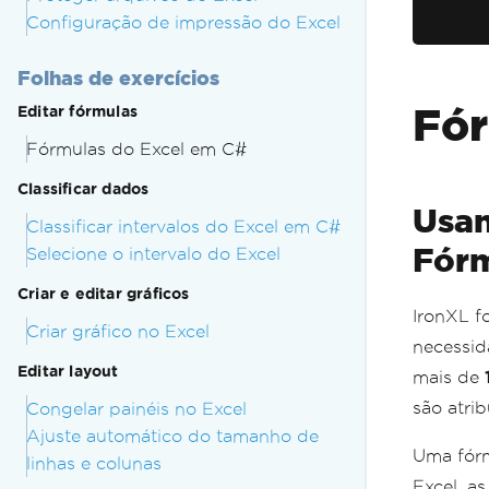
Configuração de impressão do Excel
Folhas de exercícios
Fór
Editar fórmulas
Fórmulas do Excel em C#
Classificar dados
Usan
Classificar intervalos do Excel em C#
Fórm
Selecione o intervalo do Excel
Criar e editar gráficos
IronXL f
Criar gráfico no Excel
necessid
Editar layout
mais de
são atri
Congelar painéis no Excel
Ajuste automático do tamanho de
Uma fórm
linhas e colunas
Excel, a