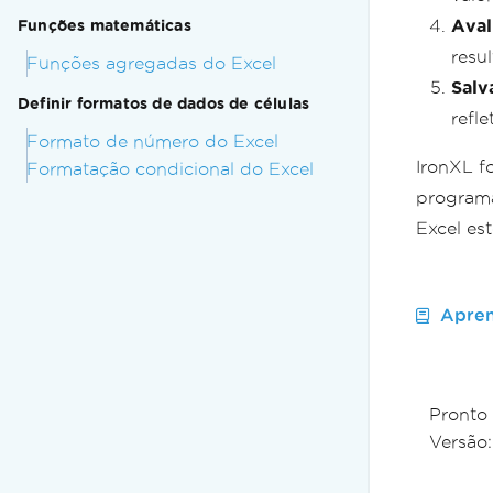
Aval
Funções matemáticas
resu
Funções agregadas do Excel
Salv
Definir formatos de dados de células
refl
Formato de número do Excel
IronXL f
Formatação condicional do Excel
programa
Excel es
Apren
Pronto
Versão