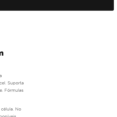
m
a
cel. Suporta
e. Fórmulas
célula. No
poníveis