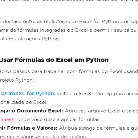
.
e destaca entre as bibliotecas de Excel for Python por s
ma de fórmulas integradas do Excel e permitir seu cálcu
al em aplicações Python.
sar Fórmulas do Excel em Python
ão os passos para trabalhar com fórmulas do Excel usan
ojeto Python:
alar IronXL for Python:
Instale o IronXL via pip para aces
ionalidade de Excel.
egar o Documento Excel:
Abra seu arquivo Excel e sele
onde você deseja aplicar fórmulas.
kSheet
nir Fórmulas e Valores:
Atribua strings de fórmulas e qu
res necessários às células de destino.