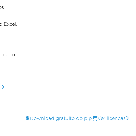
os
 Excel,
 que o
Download gratuito do pip
Ver licenças