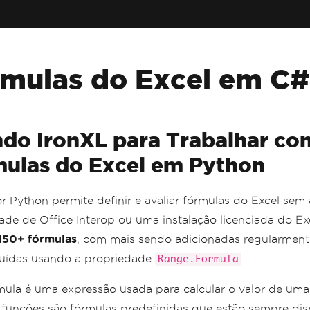
mulas do Excel em C#
do IronXL para Trabalhar co
ulas do Excel em Python
or Python permite definir e avaliar fórmulas do Excel sem 
ade de Office Interop ou uma instalação licenciada do Ex
150+ fórmulas
, com mais sendo adicionadas regularment
buídas usando a propriedade
.
Range.Formula
ula é uma expressão usada para calcular o valor de uma 
s funções são fórmulas predefinidas que estão sempre dis