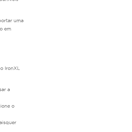
uportar uma
lo em
do IronXL
sar a
cione o
aisquer