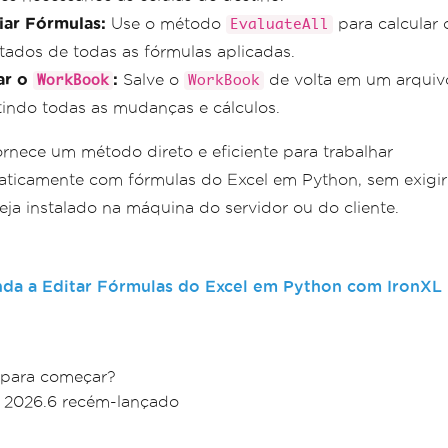
iar Fórmulas:
Use o método
para calcular 
EvaluateAll
ltados de todas as fórmulas aplicadas.
ar o
:
Salve o
de volta em um arquivo
WorkBook
WorkBook
etindo todas as mudanças e cálculos.
ornece um método direto e eficiente para trabalhar
ticamente com fórmulas do Excel em Python, sem exigir
teja instalado na máquina do servidor ou do cliente.
da a Editar Fórmulas do Excel em Python com IronXL
 para começar?
: 2026.6 recém-lançado