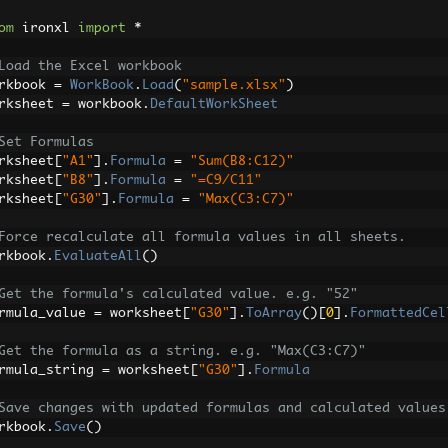
om
 ironxl 
import
*
Load the Excel workbook
rkbook 
=
WorkBook
.
Load
(
"sample.xlsx"
)
rksheet 
=
 workbook
.
DefaultWorkSheet
Set Formulas
rksheet
[
"A1"
].
Formula
=
"Sum(B8:C12)"
rksheet
[
"B8"
].
Formula
=
"=C9/C11"
rksheet
[
"G30"
].
Formula
=
"Max(C3:C7)"
Force recalculate all formula values in all sheets.
rkbook
.
EvaluateAll
()
Get the formula's calculated value. e.g. "52"
rmula_value 
=
 worksheet
[
"G30"
].
ToArray
()[
0
].
FormattedCel
Get the formula as a string. e.g. "Max(C3:C7)"
rmula_string 
=
 worksheet
[
"G30"
].
Formula
Save changes with updated formulas and calculated values
rkbook
.
Save
()