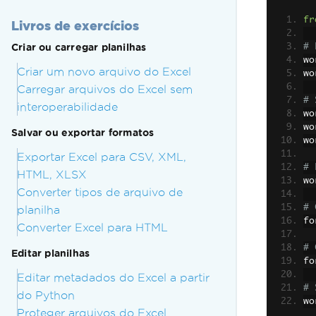
fr
Livros de exercícios
Criar ou carregar planilhas
# 
wo
Criar um novo arquivo do Excel
wo
Carregar arquivos do Excel sem
# 
interoperabilidade
wo
wo
Salvar ou exportar formatos
wo
Exportar Excel para CSV, XML,
# 
HTML, XLSX
wo
Converter tipos de arquivo de
# 
planilha
fo
Converter Excel para HTML
# 
Editar planilhas
fo
Editar metadados do Excel a partir
# 
do Python
wo
Proteger arquivos do Excel