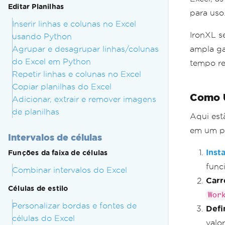
Editar Planilhas
para uso
Inserir linhas e colunas no Excel
IronXL s
usando Python
Agrupar e desagrupar linhas/colunas
ampla ga
do Excel em Python
tempo re
Repetir linhas e colunas no Excel
Copiar planilhas do Excel
Como U
Adicionar, extrair e remover imagens
de planilhas
Aqui est
em um pr
Intervalos de células
Inst
Funções da faixa de células
func
Combinar intervalos do Excel
Carr
Células de estilo
Wor
Personalizar bordas e fontes de
Defi
células do Excel
valo