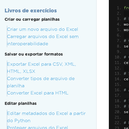
fr
Livros de exercícios
Criar ou carregar planilhas
# 
wo
Criar um novo arquivo do Excel
wo
Carregar arquivos do Excel sem
# 
interoperabilidade
se
Salvar ou exportar formatos
# 
ce
Exportar Excel para CSV, XML,
HTML, XLSX
# 
Converter tipos de arquivo de
ce
planilha
# 
Converter Excel para HTML
# 
Editar planilhas
# 
se
Editar metadados do Excel a partir
do Python
# 
Proteger arquivos do Excel
se