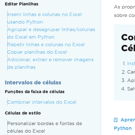
se
Editar Planilhas
As prop
# 
Inserir linhas e colunas no Excel
sobre co
se
usando Python
Agrupar e desagrupar linhas/colunas
# 
Co
do Excel em Python
se
Repetir linhas e colunas no Excel
Cé
# 
Copiar planilhas do Excel
se
Adicionar, extrair e remover imagens
Ins
# 
de planilhas
# 
Car
se
Apl
Intervalos de células
# 
Sal
Funções da faixa de células
se
Combinar intervalos do Excel
# 
se
Células de estilo
Apren
# 
Personalizar bordas e fontes de
Python
wo
células do Excel