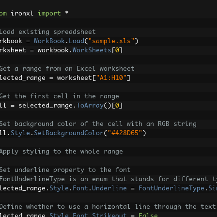
om
 ironxl 
import
*
Load existing spreadsheet
rkbook 
=
WorkBook
.
Load
(
"sample.xls"
)
rksheet 
=
 workbook
.
WorkSheets
[
0
]
Get a range from an Excel worksheet
lected_range 
=
 worksheet
[
"A1:H10"
]
Get the first cell in the range
ll 
=
 selected_range
.
ToArray
()[
0
]
Set background color of the cell with an RGB string
ll
.
Style
.
SetBackgroundColor
(
"#428D65"
)
Apply styling to the whole range
Set underline property to the font
FontUnderlineType is an enum that stands for different t
lected_range
.
Style
.
Font
.
Underline
=
FontUnderlineType
.
Si
Define whether to use a horizontal line through the text
lected_range
.
Style
.
Font
.
Strikeout
=
False