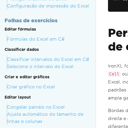
Configuração de impressão do Excel
# 
se
Folhas de exercícios
# 
Per
Editar fórmulas
se
Fórmulas do Excel em C#
de 
# 
# 
Classificar dados
se
Classificar intervalos do Excel em C#
# 
IronXL f
Selecione o intervalo do Excel
# 
o
Cell
# 
Criar e editar gráficos
se
Excel, in
Criar gráfico no Excel
padrões 
# 
Editar layout
ampla ga
se
Congelar painéis no Excel
# 
Bordas de
Ajuste automático do tamanho de
se
direita 
linhas e colunas
# 
diferent