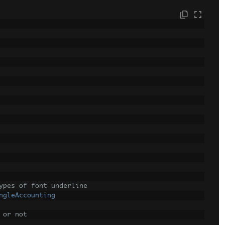
ypes of font underline
ngleAccounting
 or not