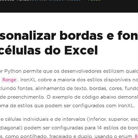
Define whether the font is bold or not
lected_range
.
Style
.
Font
.
Bold
=
True
Define whether the font is italic or not
sonalizar bordas e fon
lected_range
.
Style
.
Font
.
Italic
=
False
células do Excel
Get or set the script property of a font
FontScript enum stands for available options
lected_range
.
Style
.
Font
.
FontScript
=
FontScript
.
Super
Set the type of the border line
or Python permite que os desenvolvedores estilizem qual
There are also TopBorder, LeftBorder, RightBorder, Diago
u
. IronXL cobre a maioria dos estilos disponíveis n
Range
BorderType enum indicates the line style of a border in 
lected_range
.
Style
.
BottomBorder
.
Type
=
BorderType
.
Medium
cluindo fontes, alinhamento de texto, bordas, cores, fund
de preenchimento. O exemplo de código abaixo demons
Indicate whether the cell should be auto-sized
ma de estilos que podem ser configurados com IronXL.
lected_range
.
Style
.
ShrinkToFit
=
True
Set alignment of the cell
 células individuais e de intervalos (inferior, superior, e
lected_range
.
Style
.
VerticalAlignment
=
VerticalAlignment
e diagonal) podem ser configuradas para 14 estilos de bor
Set border color
es, como pontilhado, tracejado e duplo, usando o enum
B