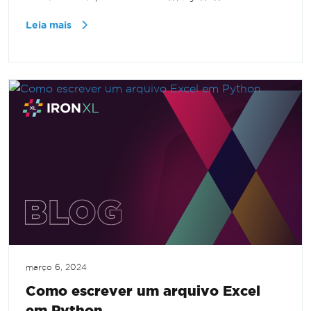
Leia mais
março 6, 2024
Como escrever um arquivo Excel
em Python