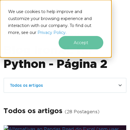
IRONSOFTWARE
We use cookies to help improve and
Ir para o conteúdo do rodapé
customize your browsing experience and
interaction with our company. To find out
more, see our
Privacy Policy.
IronXL for Python
Blog IronXL for Python
Accept
Blog IronXL for
Python - Página 2
Todos os artigos
Todos os artigos
(28 Postagens)