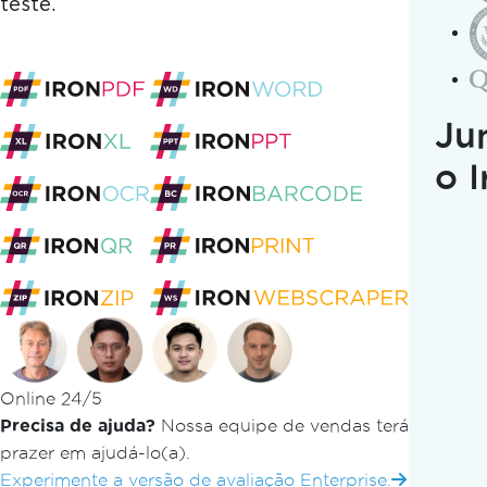
Apresentamos o 
teste.
Mensal: Potencial
Projetos de Dese
Ju
o 
Atualizado:
junho 28, 2026
Cópia para LLMs
Copiar página co
Online 24/5
Precisa de ajuda?
Nossa equipe de vendas terá
Abrir no ChatGPT
prazer em ajudá-lo(a).
Pergunte ao ChatG
Experimente a versão de avaliação Enterprise.