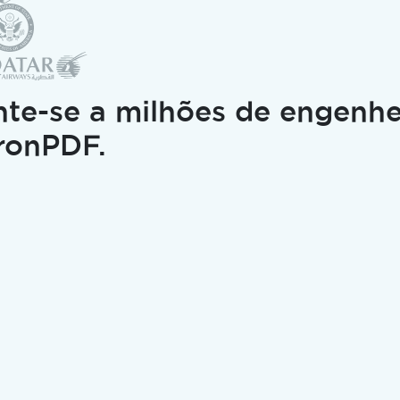
Licenciamento
izando seus
nvolvimento
nte-se a milhões de engenhe
IronPDF.
mo Markdown para LLMs
PT sobre esta página.