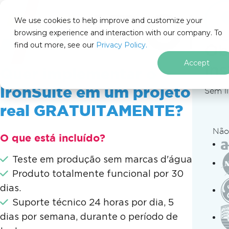
IRON
SOFTWARE
We use cookies to help improve and customize your
PRODUTOS
browsing experience and interaction with our company. To
find out more, see our
EMPRESA
Privacy Policy.
Ob
SOLUÇÕES
Accept
in
Quer implementar o
RECURSOS
SOBRE NÓS
IronSuite em um projeto
Sem l
205 N. Michigan Ave. Chicago, IL 60601, USA
real GRATUITAMENTE?
CONTATE-NOS
pt
Não
O que está incluído?
Ir para o conteúdo do rodapé
Teste em produção sem marcas d'água
Recursos do IronPDF
Notícias da Iron Software
Notíci
Produto totalmente funcional por 30
dias.
Suporte técnico 24 horas por dia, 5
NOTíCIAS DA EMPRESA
dias por semana, durante o período de