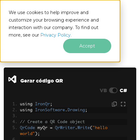
We use cookies to help improve and
customize your browsing experience and
interaction with our company. To find out
for
more, see our
Privacy Policy.
.NET
Accept
Ir para o conteúdo do rodapé
Gerar código QR
VB
C#
using 
IronQr
;
using 
IronSoftware
.
Drawing
;
// Create a QR Code object
QrCode
 myQr 
=
QrWriter
.
Write
(
"hello 
world"
);