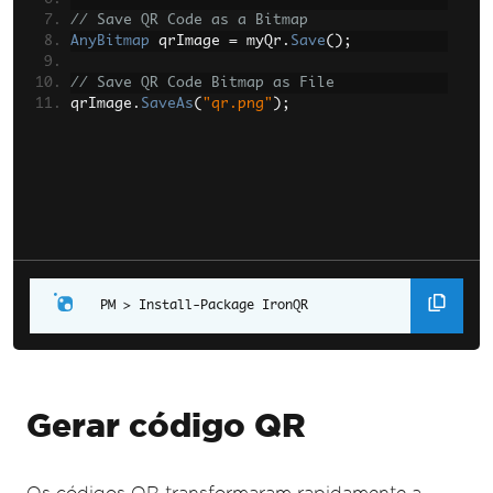
// Save QR Code as a Bitmap
AnyBitmap
 qrImage 
=
 myQr
.
Save
();
// Save QR Code Bitmap as File
qrImage
.
SaveAs
(
"qr.png"
);
Install-Package IronQR
Gerar código QR
Os códigos QR transformaram rapidamente a