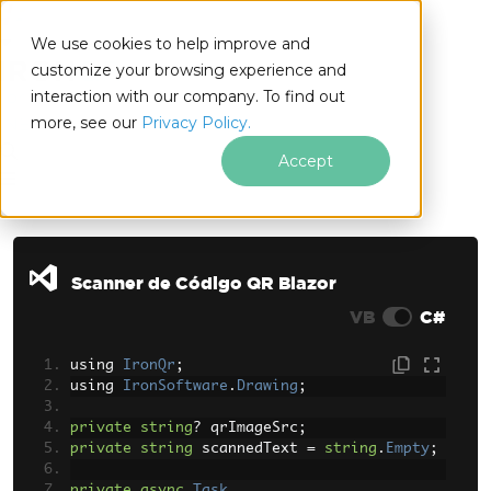
We use cookies to help improve and
customize your browsing experience and
interaction with our company. To find out
for
more, see our
Privacy Policy.
.NET
Accept
Ir para o conteúdo do rodapé
Scanner de Código QR Blazor
VB
C#
using 
IronQr
;
using 
IronSoftware
.
Drawing
;
private
string
?
 qrImageSrc
;
private
string
 scannedText 
=
string
.
Empty
;
private
async
Task