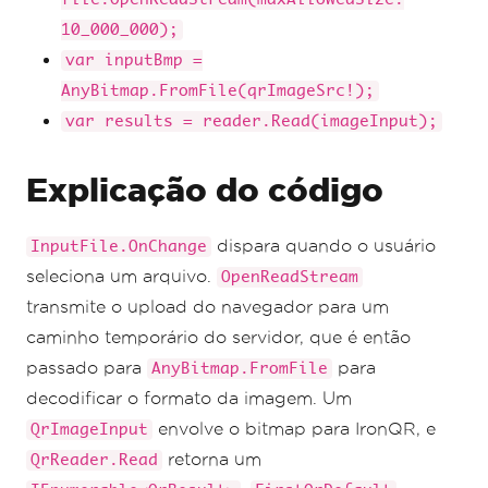
10_000_000);
var inputBmp =
AnyBitmap.FromFile(qrImageSrc!);
var results = reader.Read(imageInput);
Explicação do código
dispara quando o usuário
InputFile.OnChange
seleciona um arquivo.
OpenReadStream
transmite o upload do navegador para um
caminho temporário do servidor, que é então
passado para
para
AnyBitmap.FromFile
decodificar o formato da imagem. Um
envolve o bitmap para IronQR, e
QrImageInput
retorna um
QrReader.Read