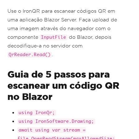
// Read the scanned QR code
Use o IronQR para escanear códigos QR em
var
 results 
=
 reader
.
Read
(
imageInput
);
uma aplicação Blazor Server. Faça upload de
// Check if a result was found
uma imagem através do navegador com o
var
 firstResult 
=
componente
do Blazor, depois
InputFile
results
.
FirstOrDefault
();
if
(
firstResult 
!=
null
)
decodifique-a no servidor com
{
.
QrReader.Read()
// Save the QR code value as a 
string
        scannedText 
=
 firstResult
.
Value
;
Guia de 5 passos para
}
else
escanear um código QR
{
        scannedText 
=
"No QR code found in 
no Blazor
the selected image."
;
}
}
using IronQr;
using IronSoftware.Drawing;
await using var stream =
file.OpenReadStream(maxAllowedSize: