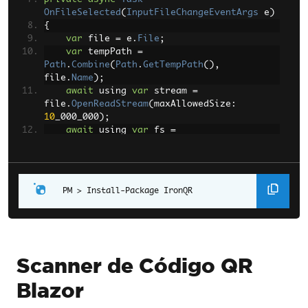
OnFileSelected
(
InputFileChangeEventArgs
 e
)
{
var
 file 
=
 e
.
File
;
var
 tempPath 
=
Path
.
Combine
(
Path
.
GetTempPath
(),
file
.
Name
);
await
 using 
var
 stream 
=
file
.
OpenReadStream
(
maxAllowedSize
:
10
_000_000
);
await
 using 
var
 fs 
=
File
.
Create
(
tempPath
);
await
 stream
.
CopyToAsync
(
fs
);
    qrImageSrc 
=
 tempPath
;
}
Install-Package IronQR
private
async
Task
ScanQRCode
()
{
// Load the scanned QR code
var
 inputBmp 
=
Scanner de Código QR
AnyBitmap
.
FromFile
(
qrImageSrc
!);
var
 imageInput 
=
new
Blazor
QrImageInput
(
inputBmp
);
var
 reader 
=
new
QrReader
();