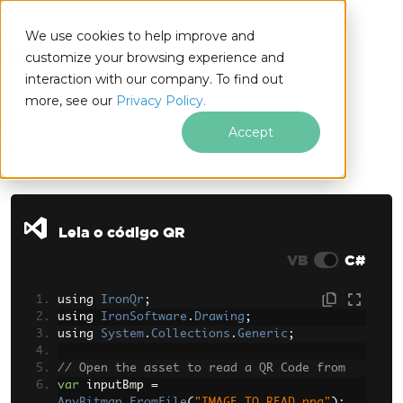
We use cookies to help improve and
customize your browsing experience and
interaction with our company. To find out
for
more, see our
Privacy Policy.
.NET
Accept
Ir para o conteúdo do rodapé
Leia o código QR
VB
C#
using 
IronQr
;
using 
IronSoftware
.
Drawing
;
using 
System
.
Collections
.
Generic
;
// Open the asset to read a QR Code from
var
 inputBmp 
=
AnyBitmap
.
FromFile
(
"IMAGE_TO_READ.png"
);