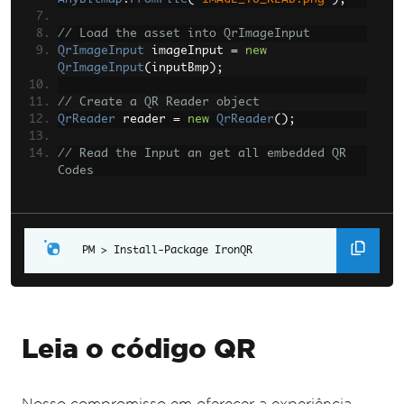
// Load the asset into QrImageInput
QrImageInput
 imageInput 
=
new
QrImageInput
(
inputBmp
);
// Create a QR Reader object
QrReader
 reader 
=
new
QrReader
();
// Read the Input an get all embedded QR 
Codes
IEnumerable
<
QrResult
>
 results 
=
reader
.
Read
(
imageInput
);
Install-Package IronQR
Leia o código QR
Nosso compromisso em oferecer a experiência