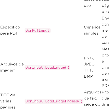
uso
pág
de 
Env
con
Específico
Cenários
men
OcrPdfInput
para PDF
simples
de
con
Mes
pro
PNG,
e
Arquivos de
JPEG,
dir
OcrInput.LoadImage()
imagem
TIFF,
de 
BMP
a e
PD
Arquivos
Pro
TIFF de
de fax,
qua
várias
OcrInput.LoadImageFrames()
saída do
uma
páginas