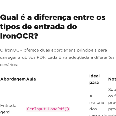
Qual é a diferença entre os
tipos de entrada do
IronOCR?
O IronOCR oferece duas abordagens principais para
carregar arquivos PDF, cada uma adequada a diferentes
cenários:
Ideal
Abordagem
Aula
Not
para
Sup
A
os f
maioria
pré
Entrada
dos
pro
OcrInput.LoadPdf()
geral
casos de
sel