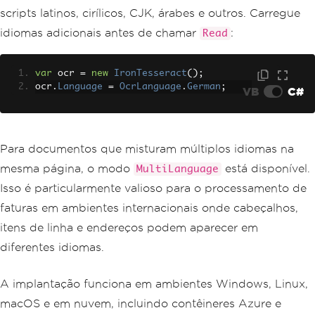
scripts latinos, cirílicos, CJK, árabes e outros. Carregue
idiomas adicionais antes de chamar
:
Read
var
 ocr 
=
new
IronTesseract
();
ocr
.
Language
=
OcrLanguage
.
German
;
VB
C#
Para documentos que misturam múltiplos idiomas na
mesma página, o modo
está disponível.
MultiLanguage
Isso é particularmente valioso para o processamento de
faturas em ambientes internacionais onde cabeçalhos,
itens de linha e endereços podem aparecer em
diferentes idiomas.
A implantação funciona em ambientes Windows, Linux,
macOS e em nuvem, incluindo contêineres Azure e