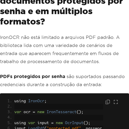
documentos protegidos por
senha e em múltiplos
formatos?
IronOCR não está limitado a arquivos PDF padrão. A
biblioteca lida com uma variedade de cenários de
entrada que aparecem frequentemente em fluxos de
trabalho de processamento de documentos.
PDFs protegidos por senha
são suportados passando
credenciais durante a construção da entrada:
using 
IronOcr
;
var
 ocr 
=
new
IronTesseract
();
using 
var
 input 
=
new
OcrInput
();
input
.
LoadPdf
(
"protected.pdf"
,
 passwor