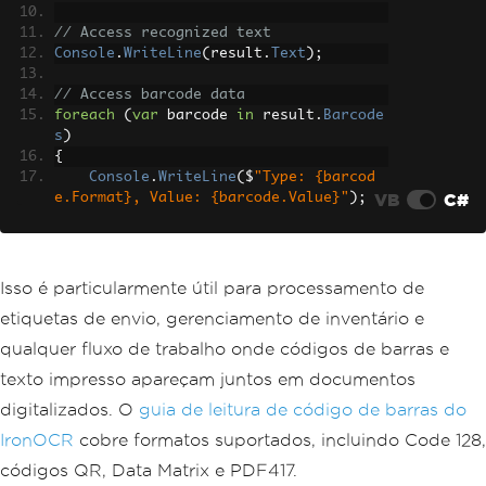
// Access recognized text
Console
.
WriteLine
(
result
.
Text
);
// Access barcode data
foreach
(
var
 barcode 
in
 result
.
Barcode
s
)
{
Console
.
WriteLine
(
$
"Type: {barcod
VB
C#
e.Format}, Value: {barcode.Value}"
);
}
Isso é particularmente útil para processamento de
etiquetas de envio, gerenciamento de inventário e
qualquer fluxo de trabalho onde códigos de barras e
texto impresso apareçam juntos em documentos
digitalizados. O
guia de leitura de código de barras do
IronOCR
cobre formatos suportados, incluindo Code 128,
códigos QR, Data Matrix e PDF417.