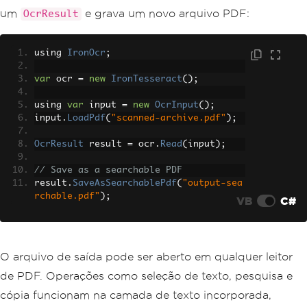
um
e grava um novo arquivo PDF:
OcrResult
using 
IronOcr
;
var
 ocr 
=
new
IronTesseract
();
using 
var
 input 
=
new
OcrInput
();
input
.
LoadPdf
(
"scanned-archive.pdf"
);
OcrResult
 result 
=
 ocr
.
Read
(
input
);
// Save as a searchable PDF
result
.
SaveAsSearchablePdf
(
"output-sea
rchable.pdf"
);
VB
C#
O arquivo de saída pode ser aberto em qualquer leitor
de PDF. Operações como seleção de texto, pesquisa e
cópia funcionam na camada de texto incorporada,