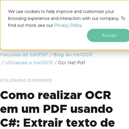
We use cookies to help improve and customize your
browsing experience and interaction with our company. To
find out more, see our
Privacy Policy.
for
.NET
Accept
Ir para o conteúdo do rodapé
Recursos do IronPDF
Blog do IronOCR
Utilizando o IronOCR
Ocr Net Pdf
UTILIZANDO O IRONOCR
Como realizar OCR
em um PDF usando
C#: Extrair texto de