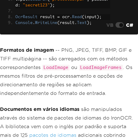
d
:
"secret123"
);
OcrResult
 result 
=
 ocr
.
Read
(
input
);
Console
.
WriteLine
(
result
.
Text
);
VB
C#
Formatos de imagem
-- PNG, JPEG, TIFF, BMP, GIF e
TIFF multipágina -- são carregados com os métodos
correspondentes
ou
. Os
LoadImage
LoadImageFrames
mesmos filtros de pré-processamento e opções de
direcionamento de regiões se aplicam
independentemente do formato de entrada.
Documentos em vários idiomas
são manipulados
através do sistema de pacotes de idiomas do IronOCR.
A biblioteca vem com o inglês por padrão e suporta
mais de 125
pacotes de idiomas
adicionais cobrindo