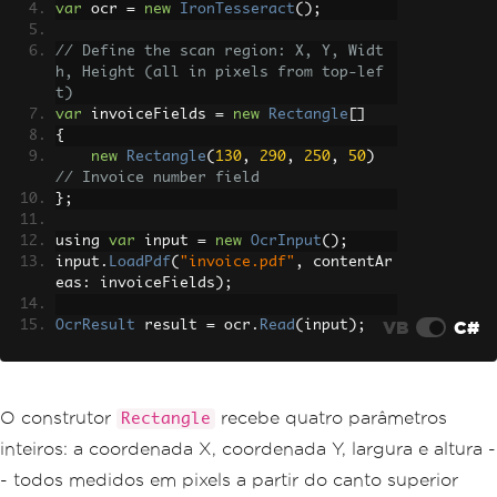
var
 ocr 
=
new
IronTesseract
();
// Define the scan region: X, Y, Widt
h, Height (all in pixels from top-lef
t)
var
 invoiceFields 
=
new
Rectangle
[]
{
new
Rectangle
(
130
,
290
,
250
,
50
)
// Invoice number field
};
using 
var
 input 
=
new
OcrInput
();
input
.
LoadPdf
(
"invoice.pdf"
,
 contentAr
eas
:
 invoiceFields
);
VB
C#
OcrResult
 result 
=
 ocr
.
Read
(
input
);
Console
.
WriteLine
(
result
.
Text
);
O construtor
recebe quatro parâmetros
Rectangle
inteiros: a coordenada X, coordenada Y, largura e altura -
- todos medidos em pixels a partir do canto superior