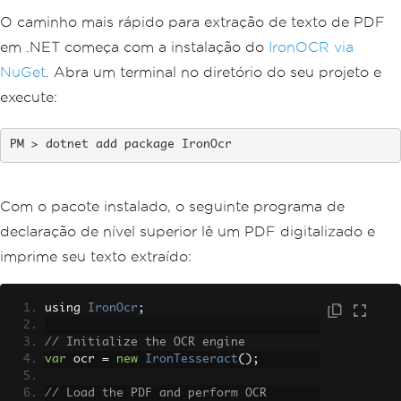
O caminho mais rápido para extração de texto de PDF
em .NET começa com a instalação do
IronOCR via
NuGet
. Abra um terminal no diretório do seu projeto e
execute:
dotnet add package IronOcr
Com o pacote instalado, o seguinte programa de
declaração de nível superior lê um PDF digitalizado e
imprime seu texto extraído:
using 
IronOcr
;
// Initialize the OCR engine
var
 ocr 
=
new
IronTesseract
();
// Load the PDF and perform OCR