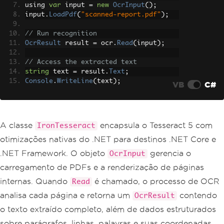
using 
var
 input 
=
new
OcrInput
();
input
.
LoadPdf
(
"scanned-report.pdf"
);
// Run recognition
OcrResult
 result 
=
 ocr
.
Read
(
input
);
// Access the extracted text
string
 text 
=
 result
.
Text
;
Console
.
WriteLine
(
text
);
VB
C#
A classe
encapsula o Tesseract 5 com
IronTesseract
otimizações nativas do .NET para destinos .NET Core e
.NET Framework. O objeto
gerencia o
OcrInput
carregamento de PDFs e a renderização de páginas
internas. Quando
é chamado, o processo de OCR
Read
analisa cada página e retorna um
contendo
OcrResult
o texto extraído completo, além de dados estruturados
sobre parágrafos, linhas, palavras e suas coordenadas