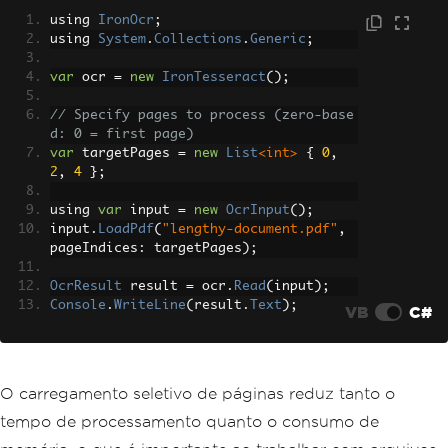
using 
IronOcr
;
using 
System
.
Collections
.
Generic
;
var
 ocr 
=
new
IronTesseract
();
// Specify pages to process (zero-base
d: 0 = first page)
var
 targetPages 
=
new
List
<int>
{
0
,
2
,
4
};
using 
var
 input 
=
new
OcrInput
();
input
.
LoadPdf
(
"lengthy-document.pdf"
,
pageIndices
:
 targetPages
);
OcrResult
 result 
=
 ocr
.
Read
(
input
);
Console
.
WriteLine
(
result
.
Text
);
VB
C#
O carregamento seletivo de páginas reduz tanto o
tempo de processamento quanto o consumo de