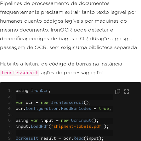
Pipelines de processamento de documentos
frequentemente precisam extrair tanto texto legível por
humanos quanto códigos legíveis por máquinas do
mesmo documento. IronOCR pode detectar e
decodificar códigos de barras e QR durante a mesma
passagem de OCR, sem exigir uma biblioteca separada.
Habilite a leitura de código de barras na instância
antes do processamento:
IronTesseract
using 
IronOcr
;
var
 ocr 
=
new
IronTesseract
();
ocr
.
Configuration
.
ReadBarCodes
=
true
;
using 
var
 input 
=
new
OcrInput
();
input
.
LoadPdf
(
"shipment-labels.pdf"
);
OcrResult
 result 
=
 ocr
.
Read
(
input
);