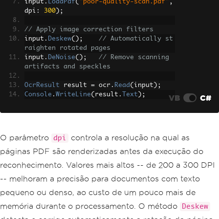
input
.
LoadPdf
(
"poor-quality-scan.pdf"
,
dpi
:
300
);
// Apply image correction filters
input
.
Deskew
();
// Automatically st
raighten rotated pages
input
.
DeNoise
();
// Remove scanning 
artifacts and speckles
OcrResult
 result 
=
 ocr
.
Read
(
input
);
Console
.
WriteLine
(
result
.
Text
);
VB
C#
O parâmetro
controla a resolução na qual as
dpi
páginas PDF são renderizadas antes da execução do
reconhecimento. Valores mais altos -- de 200 a 300 DPI
-- melhoram a precisão para documentos com texto
pequeno ou denso, ao custo de um pouco mais de
memória durante o processamento. O método
Deskew