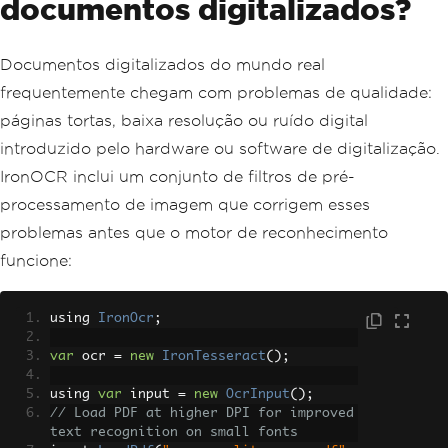
documentos digitalizados?
Documentos digitalizados do mundo real
frequentemente chegam com problemas de qualidade:
páginas tortas, baixa resolução ou ruído digital
introduzido pelo hardware ou software de digitalização.
IronOCR inclui um conjunto de filtros de pré-
processamento de imagem que corrigem esses
problemas antes que o motor de reconhecimento
funcione:
using 
IronOcr
;
var
 ocr 
=
new
IronTesseract
();
using 
var
 input 
=
new
OcrInput
();
// Load PDF at higher DPI for improved 
text recognition on small fonts