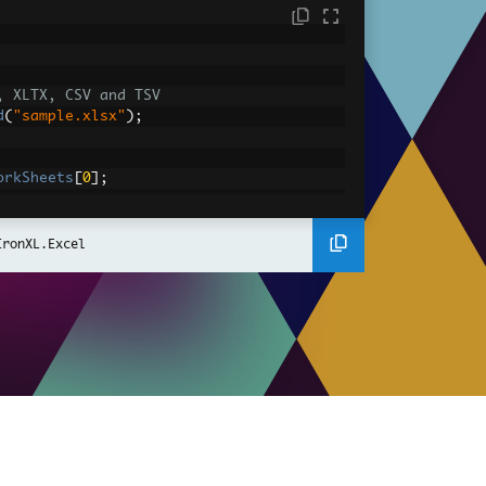
, XLTX, CSV and TSV
d
(
"sample.xlsx"
);
orkSheets
[
0
];
DefaultWorkSheet
;
IronXL.Excel
converted value
IntValue
;
gantly.
A2:A10"
])
has value '{1}'"
,
 cell
.
AddressString
,
 ce