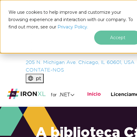
IRON
SOFTWARE
We use cookies to help improve and customize your
PRODUTOS
browsing experience and interaction with our company. To
find out more, see our
EMPRESA
Privacy Policy.
SOLUÇÕES
Accept
RECURSOS
SOBRE NÓS
205 N. Michigan Ave. Chicago, IL 60601, USA
CONTATE-NOS
pt
Início
.NET
Licenciam
for
A biblioteca C