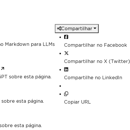
ch as Min, Max and Sum
].
Sum
();
].
Max
(
c 
=>
 c
.
DecimalValue
);
Compartilhar
mo Markdown para LLMs
Compartilhar no Facebook
Compartilhar no X (Twitter)
PT sobre esta página.
Compartilhe no LinkedIn
 sobre esta página.
Copiar URL
sobre esta página.