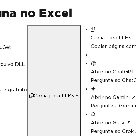
// Calculate aggregate values su
decimal
 sum 
=
 workSheet
[
"A2:A10"
na no Excel
// Linq compatible
decimal
 max 
=
 workSheet
[
"A2:A10"
Cópia para LLMs
Copiar página co
uGet
rquivo DLL
Abrir no ChatGPT
Pergunte ao ChatG
te gratuito
Cópia para LLMs
Abrir no Gemini
Pergunte à Gemini
Abrir no Grok
Pergunte ao Grok 