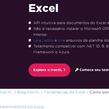
Excel
API intuitiva para documentos do Excel
Não é necessário instalar o Microsoft Off
Interop.
Leia
,
edite
e
crie
arquivos de planilha do
Totalmente compatível com .NET 10, 9, 8, 7
Framework e Azure.
Explore o IronXL
Comece seu teste
Ir para o conteúdo do rodapé
IronXL
Blog IronXL
Ferramentas do Excel
Como som
FERRAMENTAS DO EXCEL