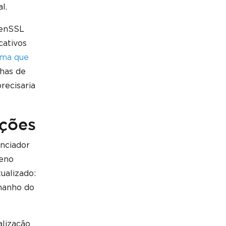
l.
penSSL
cativos
rma que
lhas de
recisaria
ações
enciador
ueno
ualizado:
amanho do
alização