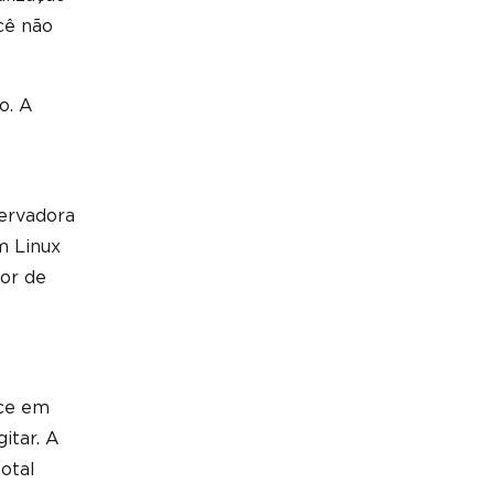
cê não
o. A
servadora
m Linux
or de
ece em
itar. A
otal