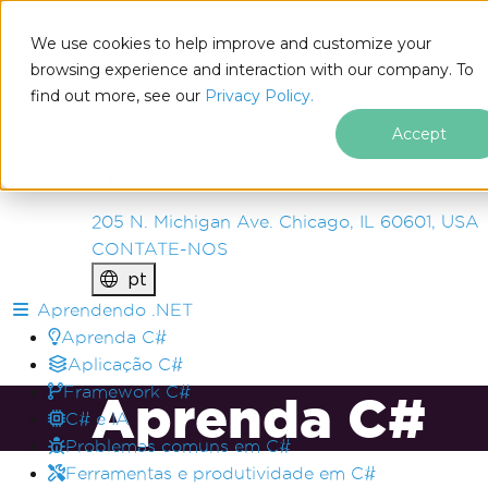
IRON
SOFTWARE
We use cookies to help improve and customize your
PRODUTOS
browsing experience and interaction with our company. To
find out more, see our
EMPRESA
Privacy Policy.
SOLUÇÕES
Accept
RECURSOS
SOBRE NÓS
205 N. Michigan Ave. Chicago, IL 60601, USA
CONTATE-NOS
pt
Ir para o conteúdo do rodapé
Aprendendo .NET
Aprenda C#
Aplicação C#
Framework C#
Aprenda C#
C# e IA
Problemas comuns em C#
Ferramentas e produtividade em C#