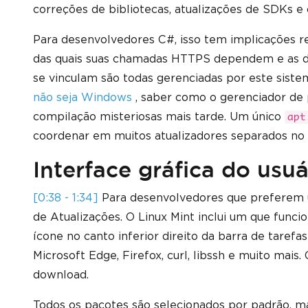
correções de bibliotecas, atualizações de SDKs 
Para desenvolvedores C#, isso tem implicações r
das quais suas chamadas HTTPS dependem e as dep
se vinculam são todas gerenciadas por este siste
não seja Windows
, saber como o gerenciador de 
compilação misteriosas mais tarde. Um único
apt
coordenar em muitos atualizadores separados no
Interface gráfica do usu
[0:38 - 1:34]
Para desenvolvedores que preferem um
de Atualizações. O Linux Mint inclui um que fu
ícone no canto inferior direito da barra de tarefa
Microsoft Edge, Firefox, curl, libssh e muito mais
download.
Todos os pacotes são selecionados por padrão, ma