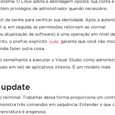
 sistema. O Linux adota a abordagem oposta: sua conta é
tém privilégios de administrador quando necessário.
 de senha para verificar sua identidade. Após a autent
t e, em seguida, as permissões retornam ao normal.
u atualização de software) é uma operação em nível d
nto, o prefixo explícito
garante que você não mod
sudo
ia fazer outra coisa.
o semelhante a executar o Visual Studio como administr
uais em vez de aplicativos inteiros. É um modelo mais
 update
o terminal. Trabalhar dessa forma proporciona um cont
demonstra três comandos em sequência. Entender o que 
menclatura é enganosa.