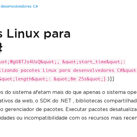
a desenvolvedores C#
 Linux para
#
uot;WgU8TJs4UsQ&quot;, &quot;start_time&quot;:
lizando pacotes Linux para desenvolvedores C#&quot
)]]
&quot;length&quot;: &quot;8m 25s&quot;}
es do sistema afetam mais do que apenas o sistema oper
tivos da web, o SDK do .NET , bibliotecas compartilhad
o gerenciador de pacotes. Executar pacotes desatualiz
idades ou incompatibilidade com os recursos mais rece