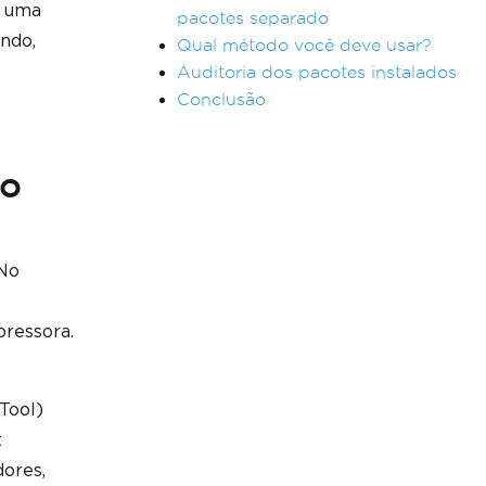
 uma
pacotes separado
ando,
Qual método você deve usar?
Auditoria dos pacotes instalados
Conclusão
do
No
pressora.
Tool)
t
dores,