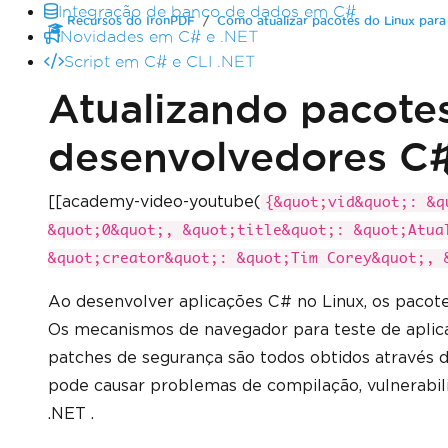
Integração de banco de dados em C#
Recursos do IronPDF
Como atualizar pacotes do Linux par
Novidades em C# e .NET
Script em C# e CLI .NET
Atualizando pacotes
desenvolvedores C
[[academy-video-youtube(
{&quot;vid&quot;: &q
&quot;0&quot;, &quot;title&quot;: &quot;Atua
&quot;creator&quot;: &quot;Tim Corey&quot;, 
Ao desenvolver aplicações C# no Linux, os pacot
Os mecanismos de navegador para teste de aplica
patches de segurança são todos obtidos através d
pode causar problemas de compilação, vulnerabil
.NET .