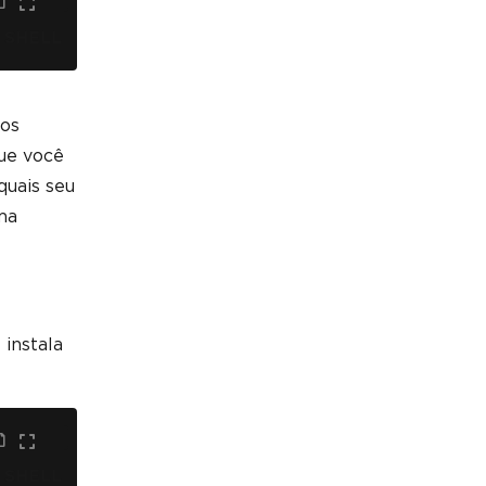
SHELL
 os
que você
quais seu
ma
instala
SHELL