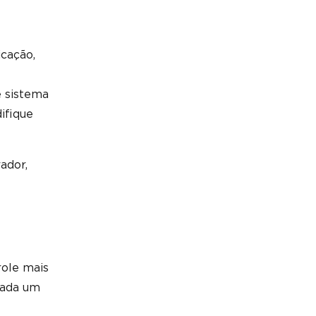
icação,
e sistema
ifique
ador,
role mais
cada um