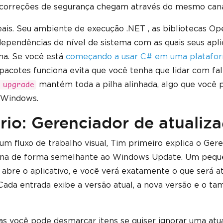
e correções de segurança chegam através do mesmo cana
eais. Seu ambiente de execução .NET , as bibliotecas O
endências de nível de sistema com as quais seus apli
ma. Se você está
começando a usar C# em uma platafo
pacotes funciona evita que você tenha que lidar com fa
mantém toda a pilha alinhada, algo que você p
 upgrade
 Windows.
ário: Gerenciador de atualiz
 fluxo de trabalho visual, Tim primeiro explica o Ger
nciona de forma semelhante ao Windows Update. Um peq
s abre o aplicativo, e você verá exatamente o que será at
. Cada entrada exibe a versão atual, a nova versão e o t
s você pode desmarcar itens se quiser ignorar uma atu