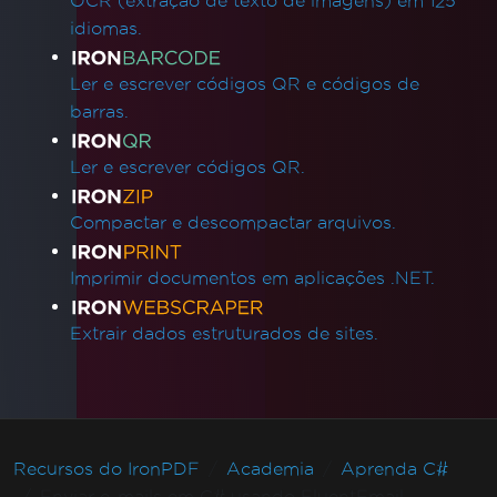
OCR (extração de texto de imagens) em 125
idiomas.
Ler e escrever códigos QR e códigos de
barras.
Ler e escrever códigos QR.
Compactar e descompactar arquivos.
Imprimir documentos em aplicações .NET.
Extrair dados estruturados de sites.
Recursos do IronPDF
Academia
Aprenda C#
Enviar e-mails em C# usando FluentEmail