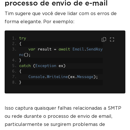
processo de envio de e-mail
Tim sugere que você deve lidar com os erros de
forma elegante. Por exemplo:
try
{
var
 result 
=
await
Email
.
SendAsy
nc
();
}
catch
(
Exception
 ex
)
{
Console
.
WriteLine
(
ex
.
Message
);
}
Isso captura quaisquer falhas relacionadas a SMTP
ou rede durante o processo de envio de email,
particularmente se surgirem problemas de