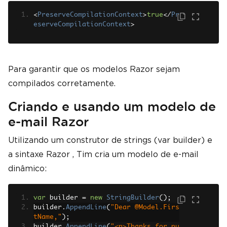
<
PreserveCompilationContext
>
true
</
Pr
eserveCompilationContext
>
Para garantir que os modelos Razor sejam
compilados corretamente.
Criando e usando um modelo de
e-mail Razor
Utilizando um construtor de strings (var builder) e
a sintaxe Razor , Tim cria um modelo de e-mail
dinâmico:
var
 builder 
=
new
StringBuilder
();
builder
.
AppendLine
(
"Dear @Model.Firs
tName,"
);
builder
.
AppendLine
(
"<p>Thanks for pu