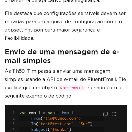
uma senha de aplicativo para segurança.
Ele destaca que configurações sensíveis devem ser
movidas para um arquivo de configuração como o
appsettings.json para maior segurança e
flexibilidade.
Envio de uma mensagem de e-
mail simples
Às 11h59, Tim passa a enviar uma mensagem
simples usando a API de e-mail do FluentEmail. Ele
explica que um objeto
é criado com o
var email
seguinte exemplo de código:
var
 email 
=
await
Email
.
From
(
"tim@timco.com"
)
.
To
(
"test@test.com"
,
"Sue"
)
.
Subject
(
"Thanks"
)