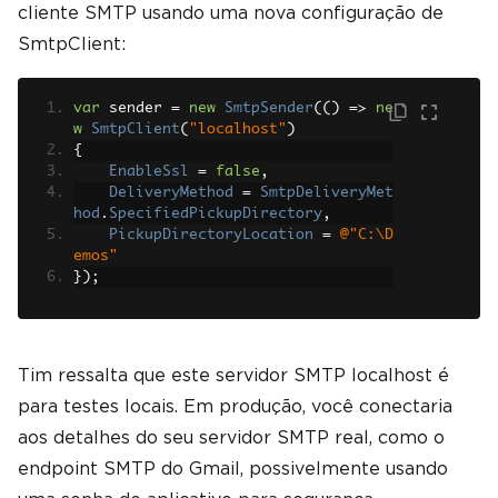
cliente SMTP usando uma nova configuração de
SmtpClient:
var
 sender 
=
new
SmtpSender
(()
=>
ne
w
SmtpClient
(
"localhost"
)
{
EnableSsl
=
false
,
DeliveryMethod
=
SmtpDeliveryMet
hod
.
SpecifiedPickupDirectory
,
PickupDirectoryLocation
=
@"C:\D
emos"
});
Tim ressalta que este servidor SMTP localhost é
para testes locais. Em produção, você conectaria
aos detalhes do seu servidor SMTP real, como o
endpoint SMTP do Gmail, possivelmente usando