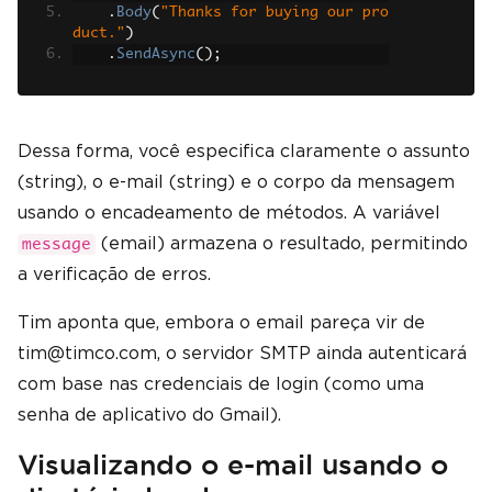
.
Body
(
"Thanks for buying our pro
duct."
)
.
SendAsync
();
Dessa forma, você especifica claramente o assunto
(string), o e-mail (string) e o corpo da mensagem
usando o encadeamento de métodos. A variável
(email) armazena o resultado, permitindo
message
a verificação de erros.
Tim aponta que, embora o email pareça vir de
tim@timco.com, o servidor SMTP ainda autenticará
com base nas credenciais de login (como uma
senha de aplicativo do Gmail).
Visualizando o e-mail usando o