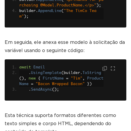
rchasing @Model.ProductName.</p>"
);
builder
.
AppendLine
(
"The TimCo Tea
m"
);
Em seguida, ele anexa esse modelo à solicitação da
variável usando o seguinte código:
await
Email
.
UsingTemplate
(
builder
.
ToString
(),
new
{
FirstName
=
"Tim"
,
Product
Name
=
"Bacon Wrapped Bacon"
})
.
SendAsync
();
Esta técnica suporta formatos diferentes como
texto simples e corpo HTML, dependendo do