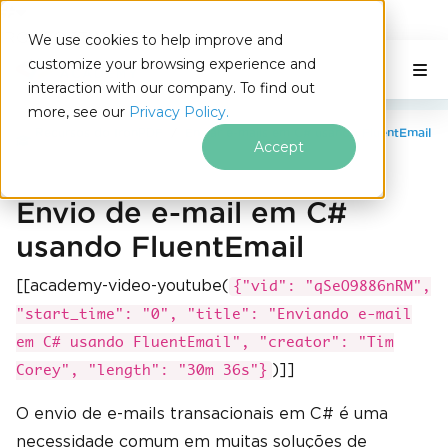
IRONSOFTWARE
We use cookies to help improve and
Ir para o conteúdo do rodapé
customize your browsing experience and
C# Application
Nesta página
interaction with our company. To find out
more, see our
Privacy Policy.
Recursos do IronPDF
Enviar e-mails em C# usando FluentEmail
Accept
Envio de e-mail em C#
usando FluentEmail
[[academy-video-youtube(
{"vid": "qSeO9886nRM",
"start_time": "0", "title": "Enviando e-mail
em C# usando FluentEmail", "creator": "Tim
)]]
Corey", "length": "30m 36s"}
O envio de e-mails transacionais em C# é uma
necessidade comum em muitas soluções de